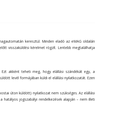
somagautomatán keresztül. Minden eladó az eMAG oldalán
őtt visszaküldési kérelmet rögzít. Lentebb megtalálhatja
. Ezt akként teheti meg, hogy elállási szándékát egy, a
ött levél formájában küldi el elállási nyilatkozatát. Ezen
postai úton küldött) nyilatkozat nem szükséges. Az elállási
a hatályos jogszabályi rendelkezések alapján – nem illeti