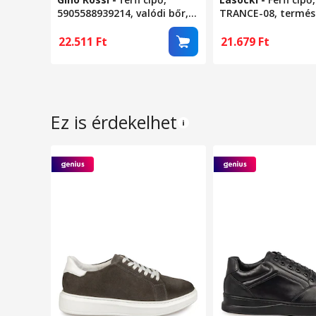
5905588939214, valódi bőr,
TRANCE-08, termés
43 EU, fekete
bőr, barna, 42 EU
22.511
Ft
21.679
Ft
Ez is érdekelhet