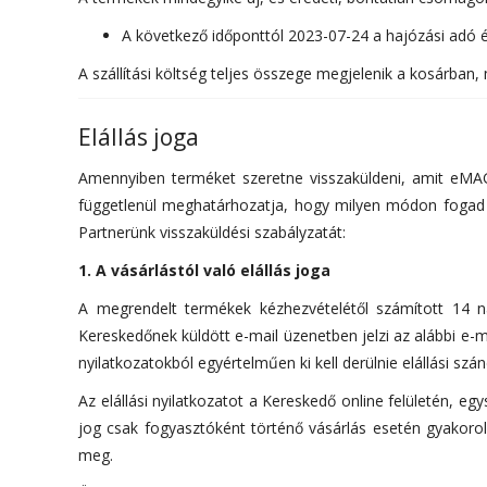
A következő időponttól 2023-07-24 a hajózási adó é
A szállítási költség teljes összege megjelenik a kosárban, 
Elállás joga
Amennyiben terméket szeretne visszaküldeni, amit eMAG
függetlenül meghatárhozatja, hogy milyen módon fogad el
Partnerünk visszaküldési szabályzatát:
1. A vásárlástól való elállás joga
A megrendelt termékek kézhezvételétől számított 14 nap
Kereskedőnek küldött e-mail üzenetben jelzi az alábbi e-m
nyilatkozatokból egyértelműen ki kell derülnie elállási szá
Az elállási nyilatkozatot a Kereskedő online felületén, eg
jog csak fogyasztóként történő vásárlás esetén gyakorolh
meg.