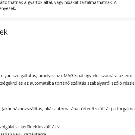
őr
áltozhatnak a gyártók által, vagy hibákat tartalmazhatnak. A
ényesek.
lek
y olyan szolgáltatás, amelyet az eMAG kínál ügyfelei számára az err
égekről és az automatába történő szállítás szabályairól szóló részlet
kár házhozszállítás, akár automatába történő szállítás) a forgalmazó b
lgálattal kerülnek kiszállításra.
sban kerül kiszállításra.