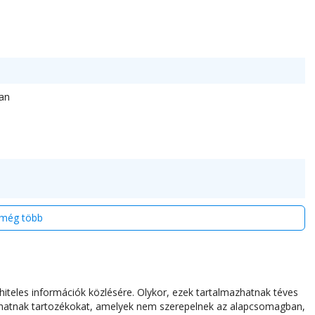
an
még több
iteles információk közlésére. Olykor, ezek tartalmazhatnak téves
azhatnak tartozékokat, amelyek nem szerepelnek az alapcsomagban,