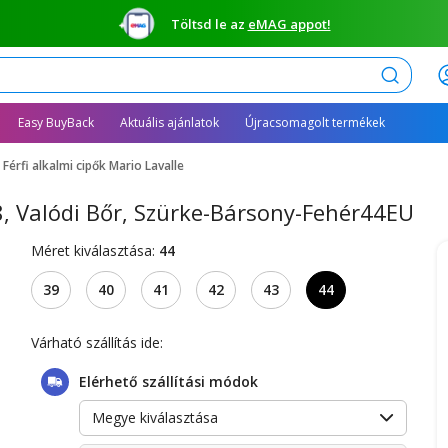
Töltsd le az
eMAG appot!
Keresés
Easy BuyBack
Aktuális ajánlatok
Újracsomagolt termékek
Férfi alkalmi cipők Mario Lavalle
18, Valódi Bőr, Szürke-Bársony-Fehér44EU
Méret kiválasztása:
44
39
40
41
42
43
44
Várható szállítás ide:
Elérhető szállítási módok
Megye kiválasztása