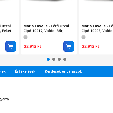
i utcai
Mario Lavalle
-
Férfi Utcai
Mario Lavalle
-
Fé
, Fekete
Cipő 10217, Valódi Bőr,
Cipő 10203, Valódi
Szürke-Bársony-Fekete44EU
Szürke44EU
22.913
Ft
22.913
Ft
elek
Értékelések
Kérdések és válaszok
yarra.