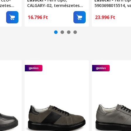
zetes
CALGARY-02, természetes
5903698015514, va
bőr, barna, 42 EU
44 EU, fekete
16.796
Ft
23.996
Ft