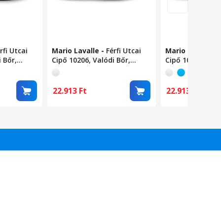
rfi Utcai
Mario Lavalle
-
Férfi Utcai
Mario Lavalle
-
 Bőr,
Cipő 10206, Valódi Bőr,
Cipő 10205, Való
Fehér-Sárga44EU
Fehér-Kék44EU
22.913
Ft
22.913
Ft