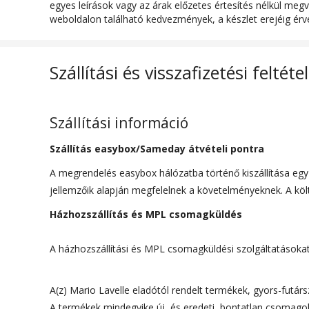
Részletek
Természetes b
egyes leírások vagy az árak előzetes értesítés nélkül megv
weboldalon található kedvezmények, a készlet erejéig érv
Zárószerkezet
Fűzős
További információ
All Year
Szállítási és visszafizetési feltéte
Márkavonal
Mario Lavalle
Szállítási információ
ÖSSZETÉTEL
Szállítás easybox/Sameday átvételi pontra
Felsőrész
Bőr
A megrendelés easybox hálózatba történő kiszállítása eg
jellemzőik alapján megfelelnek a követelményeknek. A költs
Házhozszállítás és MPL csomagküldés
A házhozszállítási és MPL csomagküldési szolgáltatásokat (a
A(z) Mario Lavelle eladótól rendelt termékek, gyors-futárszo
A termékek mindegyike új, és eredeti, bontatlan csomagolá