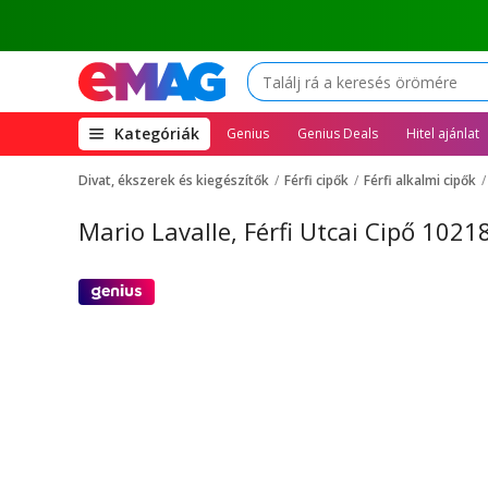
(open
Kategóriák
Genius
Genius Deals
Hitel ajánlat
megamenu)
Divat, ékszerek és kiegészítők
Férfi cipők
Férfi alkalmi cipők
Mario Lavalle, Férfi Utcai Cipő 102