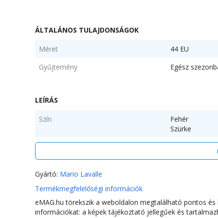
ÁLTALÁNOS TULAJDONSÁGOK
Méret
44 EU
Gyűjtemény
Egész szezonb
LEÍRÁS
Szín
Fehér
Szürke
Anyag
Valódi bőr
Minta
Mintás
Gyártó:
Mario Lavalle
Stílus
Hétköznapi
Termékmegfelelőségi információk
Orr
Kerek
eMAG.hu törekszik a weboldalon megtalálható pontos és h
információkat: a képek tájékoztató jellegűek és tartalm