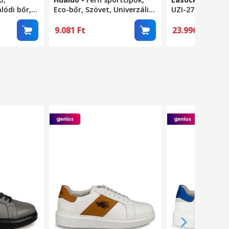
lódi bőr,
Eco-bőr, Szövet, Univerzális,
UZI-27 MB, term
Légáteresztő/Könnyű
barna szín, 44 E
Anyag, Alkalmi sportstílus,
9.081
Ft
23.996
Ft
Kerek orrú, Kényelmes,
Párnázott, EU 43-as méret,
Fekete/Szürke