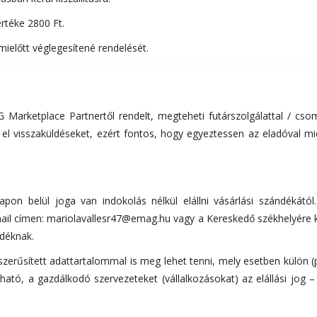
rtéke 2800 Ft.
mielőtt véglegesítené rendelését.
 Marketplace Partnertől rendelt, megteheti futárszolgálattal / c
 visszaküldéseket, ezért fontos, hogy egyeztessen az eladóval miel
on belül joga van indokolás nélkül elállni vásárlási szándékától
ail címen: mariolavallesr47@emag.hu vagy a Kereskedő székhelyére küld
ndéknak.
yszerűsített adattartalommal is meg lehet tenni, mely esetben külön (
ató, a gazdálkodó szervezeteket (vállalkozásokat) az elállási jog – 