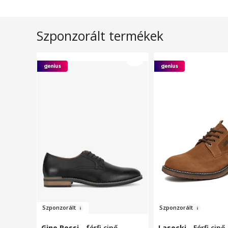
Szponzorált termékek
Szpo
nzor
ált
Szpon
zorált
Gino Rossi
-
férfi cipő,
Lasocki
-
Férfi cipő