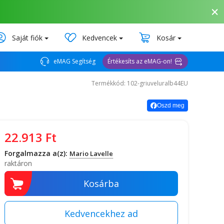
Saját fiók
Kedvencek
Kosár
eMAG Segítség
Értékesíts az eMAG-on!
Termékkód: 102-griuveluralb44EU
Oszd meg
22.913
Ft
Forgalmazza a(z):
Mario Lavelle
raktáron
Kosárba