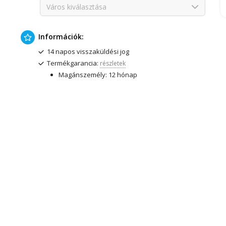
Város kiválasztása
Információk:
14 napos visszaküldési jog
Termékgarancia:
részletek
Magánszemély: 12 hónap