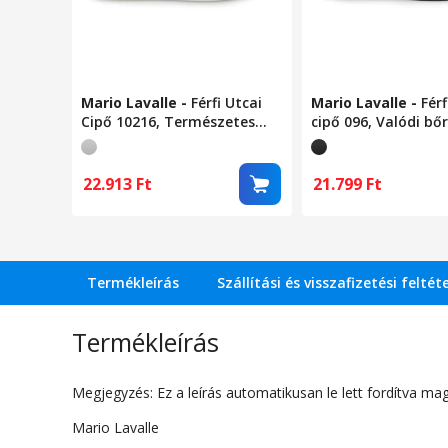
Mario Lavalle
-
Férfi Utcai
Mario Lavalle
-
Férf
Cipő 10216, Természetes
cipő 096, Valódi bőr
Bőr, Szürke-bársony-
41EU
egyszínű Talp-Fehér44EU
22.913
Ft
21.799
Ft
Termékleírás
Szállítási és visszafizetési feltét
Termékleírás
Megjegyzés: Ez a leírás automatikusan le lett fordítva mag
Mario Lavalle