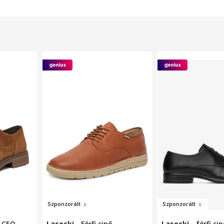
Sz
ponzorált
Szpo
n
zorált
, CEO-
Lasocki
-
Férfi cipő,
Lasocki
-
férfi cip