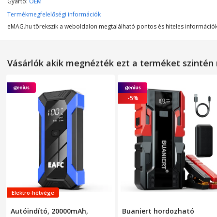
Gyártó:
OEM
Kimeneti feszültség
Termékmegfelelőségi információk
eMAG.hu törekszik a weboldalon megtalálható pontos és hiteles információk 
Maximális indítóáram
Tápfeszültség
Vásárlók akik megnézték ezt a terméket szinté
MÉRETEK
Hosszúság
-5%
Szélesség
Magasság
Súly
Elektro-hétvége
Autóindító, 20000mAh,
Buaniert hordozható