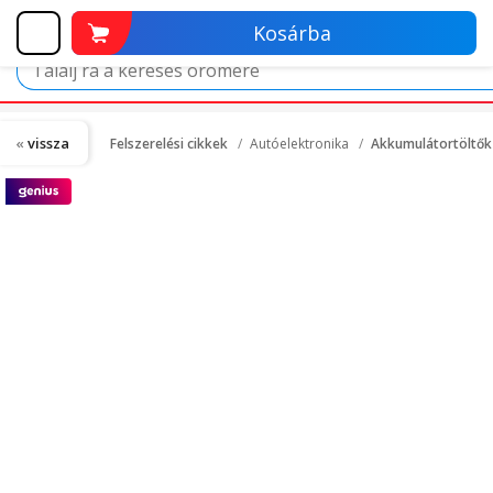
Kosárba
vissza
Felszerelési cikkek
Autóelektronika
Akkumulátortöltők