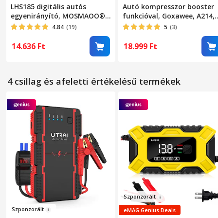
LHS185 digitális autós
Autó kompresszor booster
egyenirányító, MOSMAOO®,
funkcióval, Goxawee, A214,
12V 20A / 24V 10A, impulzus
8000A, 12V, 3 LED világítási
4.84
(19)
5
(3)
akkumulátor javító funkció,
mód, 150PSI, Hordozható,
akkumulátor töltés LCD
9.0L benzinmotorhoz/8.0L
14.636
Ft
18.999
Ft
kijelzővel, okos, autó,
dízelmotorhoz, Fekete/Ezüs
motorkerékpár, teherautó,
feszültségszabályozás,
4 csillag és afeletti értékelésű termékek
rózsa/fekete
Szponzo
r
ált
Szponzor
ál
t
eMAG Genius Deals