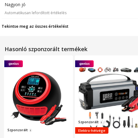
Nagyon jó
Automatikusan lefordított értékelés
Tekintse meg az összes értékelést
Hasonló szponzorált termékek
Sz
ponzo
rált
Sz
ponzo
rált
Elektro-hétvége