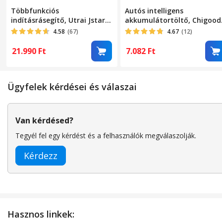
Többfunkciós
Autós intelligens
indításrásegítő, Utrai Jstar
akkumulátortöltő, Chigood
Mini, külső akkumulátorral,
12V, 6A, LCD kijelző, Sárga
4.58
(67)
4.67
(12)
zseblámpával, 12V 1000A,
akkumulátorkapacitás 18000
21.990
Ft
7.082
Ft
mAh
Ügyfelek kérdései és válaszai
Van kérdésed?
Tegyél fel egy kérdést és a felhasználók megválaszolják.
Kérdezz
Hasznos linkek: