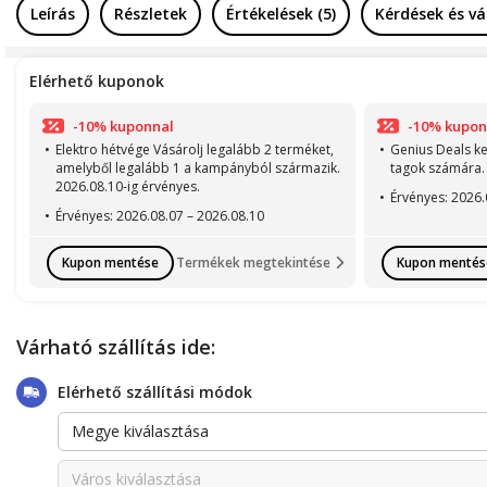
Leírás
Részletek
Értékelések (5)
Kérdések és vá
Elérhető kuponok
-10% kuponnal
-10% kupon
Elektro hétvége Vásárolj legalább 2 terméket,
Genius Deals k
amelyből legalább 1 a kampányból származik.
tagok számára.
2026.08.10-ig érvényes.
Érvényes: 2026.
Érvényes: 2026.08.07 – 2026.08.10
Kupon mentése
Kupon mentés
Termékek megtekintése
Várható szállítás ide:
Elérhető szállítási módok
Megye kiválasztása
Város kiválasztása