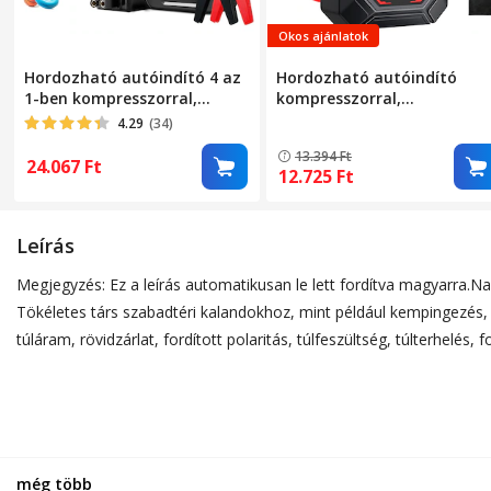
Okos ajánlatok
Hordozható autóindító 4 az
Hordozható autóindító
1-ben kompresszorral,
kompresszorral,
Excitat, 3000A, 150 PSI, 12V,
többfunkciós, BSMOOM N9
4.29
(34)
10 literes benzines vagy 8
autóakkumulátor töltő,
13.394
Ft
literes dízelmotorhoz, Power
8000A, hordozható, 3
24.067
Ft
12.725
Ft
Bank, zseblámpa, LED
üzemmódú zseblámpával,
képernyő, intelligens fogó és
150PSI, 12V akkumulátor,
hordtáska
gyors töltés, LED kijelző –
Leírás
benzinhez/dízelhez,
akkumulátor indító, Power
Megjegyzés: Ez a leírás automatikusan le lett fordítva magyarra.Na
Bank, hordozható, fekete
Tökéletes társ szabadtéri kalandokhoz, mint például kempingezés, 
túláram, rövidzárlat, fordított polaritás, túlfeszültség, túlterhelé
még több