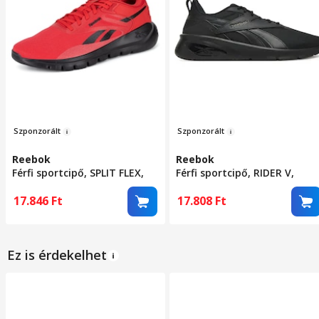
Szponzo
rált
Szpon
zorált
Reebok
Reebok
Férfi sportcipő, SPLIT FLEX,
Férfi sportcipő, RIDER V,
piros, textil, 44.5 EU
fekete, textil, 44 EU
17.846
Ft
17.808
Ft
Ez is érdekelhet