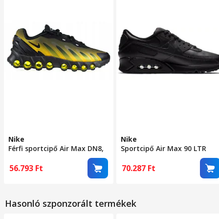
Nike
Nike
Férfi sportcipő Air Max DN8,
Sportcipő Air Max 90 LTR
fekete, textil anyag, Air MAX
Fekete 44.5 EU
rendszer, 44.5 EU
56.793
Ft
70.287
Ft
Hasonló szponzorált termékek