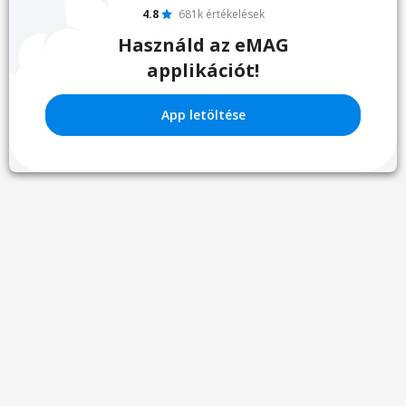
4.8
681k értékelések
Használd az eMAG
applikációt!
App letöltése