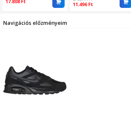
17.808
Ft
11.496
Ft
Navigációs előzményeim