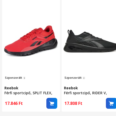
Szpo
nzor
á
lt
Szponzorál
t
Reebok
Reebok
Férfi sportcipő, SPLIT FLEX,
Férfi sportcipő, RIDER V,
piros, textil, 44.5 EU
fekete, textil, 44 EU
17.846
Ft
17.808
Ft