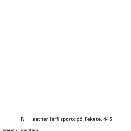
Nike
Air Max IVO Leather férfi sportcipő, Fekete, 44.5
Méret kiválasztása: