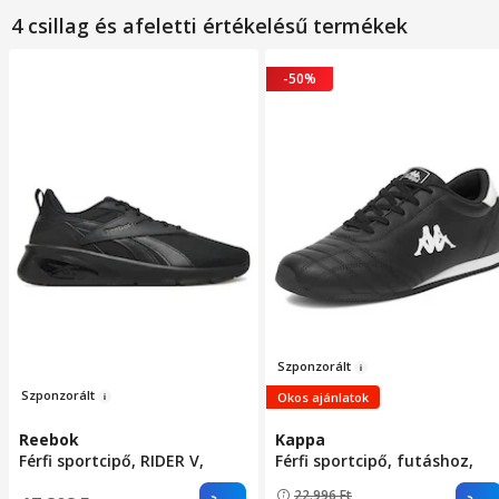
4 csillag és afeletti értékelésű termékek
-50%
Szp
onz
o
rált
Szp
onzor
ált
Okos ajánlatok
Reebok
Kappa
Férfi sportcipő, RIDER V,
Férfi sportcipő, futáshoz,
fekete, textil, 44 EU
fekete, textil, 42 EU
22.996
Ft