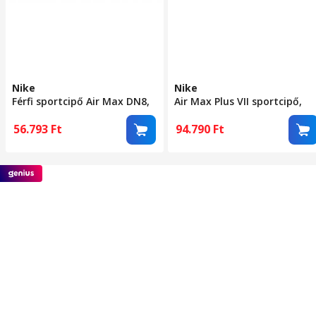
Nike
Nike
Férfi sportcipő Air Max DN8,
Air Max Plus VII sportcipő,
fekete, textil anyag, Air MAX
Piros, 44.5
rendszer, 44.5 EU
56.793
Ft
94.790
Ft