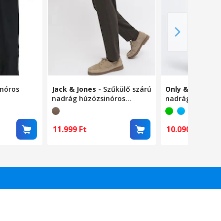
inóros
Jack & Jones
-
Szűkülő szárú
Only & Sons
-
E
nadrág húzózsinóros
nadrág húzózsi
 Fekete, M
derékrésszel, Melange
derékrésszel, H
barna, M
11.999
Ft
10.090
Ft