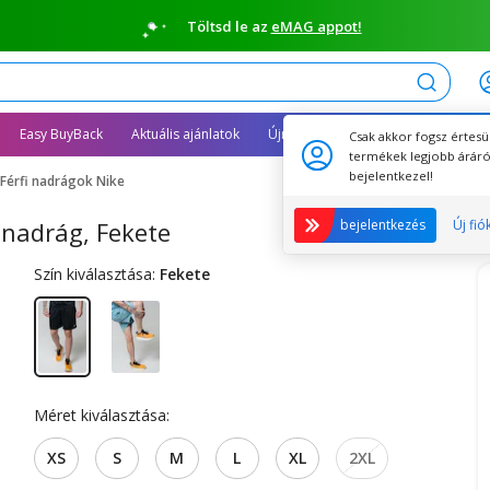
Töltsd le az
eMAG appot!
Keresés
Easy BuyBack
Aktuális ajánlatok
Újracsomagolt termékek
Csak akkor fogsz értesü
termékek legjobb áráró
bejelentkezel!
Férfi nadrágok Nike
 nadrág, Fekete
bejelentkezés
Új fió
Szín kiválasztása:
Fekete
Méret kiválasztása:
XS
S
M
L
XL
2XL