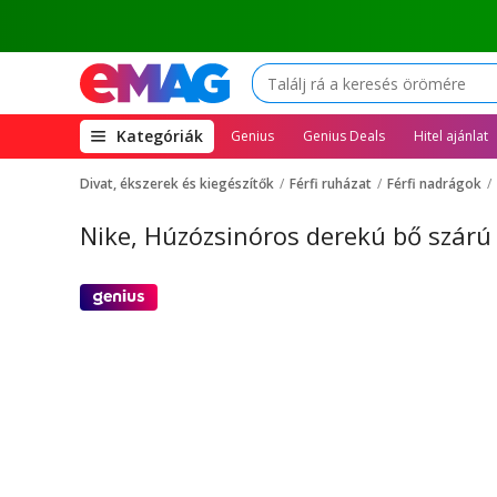
(open
Kategóriák
Genius
Genius Deals
Hitel ajánlat
megamenu)
Divat, ékszerek és kiegészítők
Férfi ruházat
Férfi nadrágok
Nike, Húzózsinóros derekú bő szárú