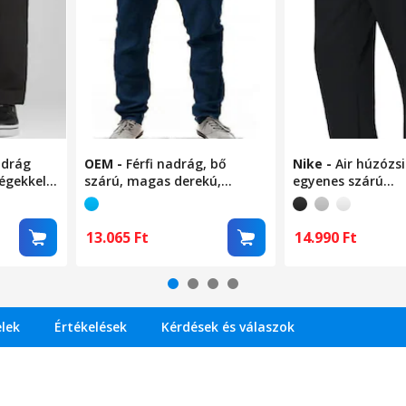
adrág
OEM
-
Férfi nadrág, bő
Nike
-
Air húzózs
égekkel,
szárú, magas derekú,
egyenes szárú
sötétkék, pamut és len, M
szabadidőnadrág,
INTL
13.065
Ft
14.990
Ft
elek
Értékelések
Kérdések és válaszok