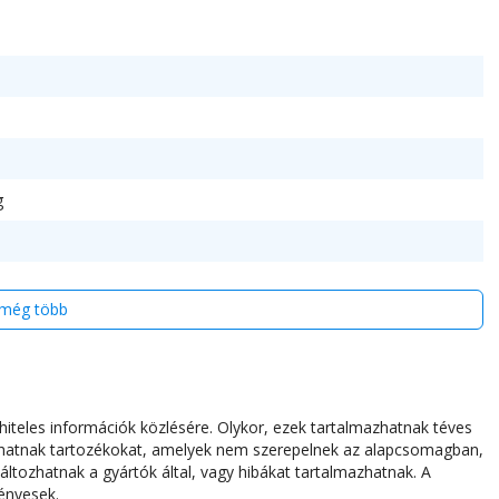
g
még több
i
iteles információk közlésére. Olykor, ezek tartalmazhatnak téves
azhatnak tartozékokat, amelyek nem szerepelnek az alapcsomagban,
áltozhatnak a gyártók által, vagy hibákat tartalmazhatnak. A
ényesek.