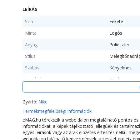
LEÍRÁS
Szín
Fekete
Minta
Logós
Anyag
Poliészter
Stílus
Melegítőnadrá
Szabás
Kényelmes
Derékrész
Középmagas
Zsebek
2 oldalzseb
Gyártó:
Nike
Hossz
Rövid
Termékmegfelelőségi információk
Zárószerkezet
Rögzítés nélkül
eMAG.hu törekszik a weboldalon megtalálható pontos és h
információkat: a képek tájékoztató jellegűek és tartalm
egyes leírások vagy az árak előzetes értesítés nélkül megv
ÖSSZETÉTEL
weboldalon található kedvezmények, a készlet erejéig érv