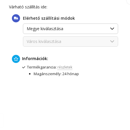
Várható szállítás ide:
Elérhető szállítási módok
Megye kiválasztása
Város kiválasztása
Információk:
Termékgarancia:
részletek
Magánszemély: 24 hónap