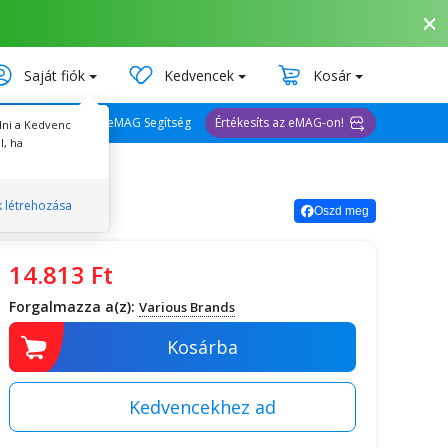
Saját fiók
Kedvencek
Kosár
eMAG Segítség
Értékesíts az eMAG-on!
lni a Kedvenc
l, ha
k létrehozása
Oszd meg
14.813
Ft
Forgalmazza a(z):
Various Brands
Kosárba