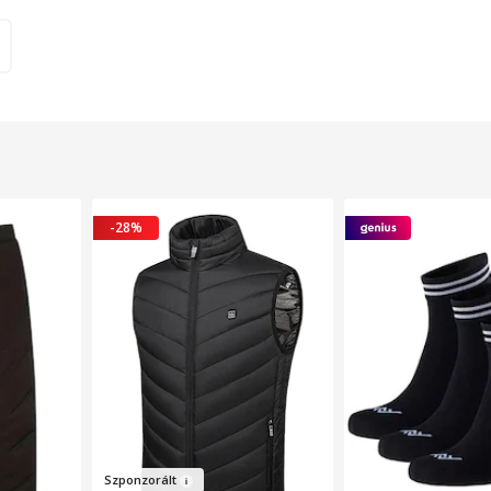
-28%
Szpon
zorált