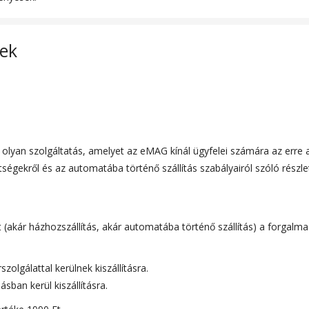
r
lek
y olyan szolgáltatás, amelyet az eMAG kínál ügyfelei számára az err
égekről és az automatába történő szállítás szabályairól szóló részlet
kár házhozszállítás, akár automatába történő szállítás) a forgalmazó b
zolgálattal kerülnek kiszállításra.
sban kerül kiszállításra.