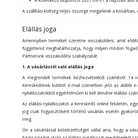
A következő időponttól 2021-09-07 a hajózási adó é
A szállítási költség teljes összege megjelenik a kosárban, 
Elállás joga
Amennyiben terméket szeretne visszaküldeni, amit eMAG
függetlenül meghatárhozatja, hogy milyen módon fogad el
Partnerünk visszaküldési szabályzatát:
1. A vásárlástól való elállás joga
A megrendelt termékek kézhezvételétől számított 14 nap
Kereskedőnek küldött e-mail üzenetben jelzi az alábbi e-
nyilatkozatokból egyértelműen ki kell derülnie elállási szá
Az elállási nyilatkozatot a Kereskedő online felületén, eg
jog csak fogyasztóként történő vásárlás esetén gyakorolh
meg.
Ön a vásárlással kötelezettséget vállal arra, hogy a vá
futárszolgálat útján az elállási nyilatkozat megtételétől s