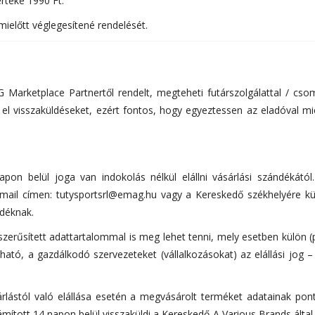
rtéke 1990 Ft.
mielőtt véglegesítené rendelését.
 Marketplace Partnertől rendelt, megteheti futárszolgálattal / c
 visszaküldéseket, ezért fontos, hogy egyeztessen az eladóval miel
on belül joga van indokolás nélkül elállni vásárlási szándékától
mail címen: tutysportsrl@emag.hu vagy a Kereskedő székhelyére küldö
ndéknak.
yszerűsített adattartalommal is meg lehet tenni, mely esetben külön (
ató, a gazdálkodó szervezeteket (vállalkozásokat) az elállási jog – 
sárlástól való elállása esetén a megvásárolt terméket adatainak po
zámított 14 napon belül visszaküldi a Kereskedő A Various Brands által é