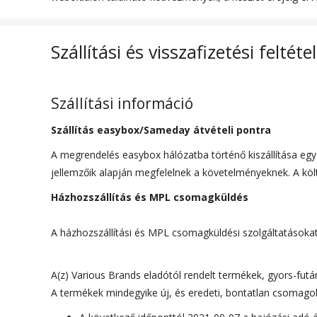
Külső anyag
100% poliészte
Szállítási és visszafizetési feltéte
Szállítási információ
Szállítás easybox/Sameday átvételi pontra
A megrendelés easybox hálózatba történő kiszállítása eg
jellemzőik alapján megfelelnek a követelményeknek. A költs
Házhozszállítás és MPL csomagküldés
A házhozszállítási és MPL csomagküldési szolgáltatásokat (a
A(z) Various Brands eladótól rendelt termékek, gyors-futárs
A termékek mindegyike új, és eredeti, bontatlan csomagolá