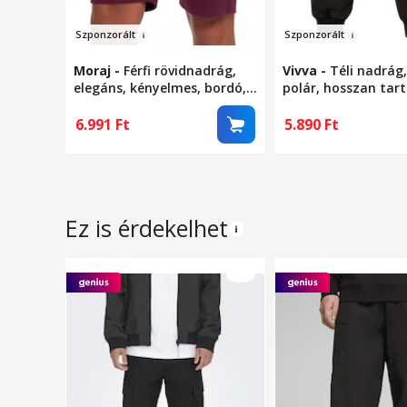
Szp
onzorált
Szpo
nzo
rá
lt
Moraj
-
Férfi rövidnadrág,
Vivva
-
Téli nadrág
elegáns, kényelmes, bordó,
polár, hosszan tar
poliészter, M INTL
kényelem, légátere
anyag, cipzáras zs
6.991
Ft
5.890
Ft
praktikus, tökélete
sportoláshoz vagy
pihenéshez - TER
fekete L
Ez is érdekelhet