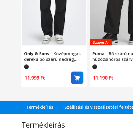
Szuper Ár
Only & Sons
-
Középmagas
Puma
-
Bő szárú n
derekú bő szárú nadrág,
húzózsinóros szárv
Fekete, W30-L32
Fekete, XL
11.999
Ft
11.190
Ft
Termékleírás
Szállítási és visszafizetési feltét
Termékleírás