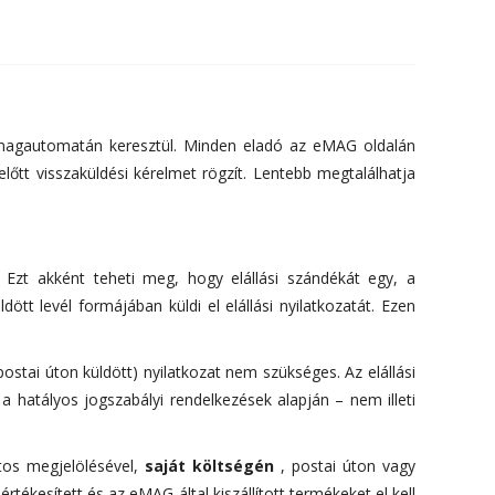
somagautomatán keresztül. Minden eladó az eMAG oldalán
őtt visszaküldési kérelmet rögzít. Lentebb megtalálhatja
. Ezt akként teheti meg, hogy elállási szándékát egy, a
tt levél formájában küldi el elállási nyilatkozatát. Ezen
postai úton küldött) nyilatkozat nem szükséges. Az elállási
a hatályos jogszabályi rendelkezések alapján – nem illeti
ntos megjelölésével,
saját költségén
, postai úton vagy
rtékesített és az eMAG által kiszállított termékeket el kell