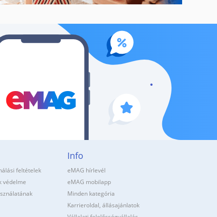
Info
álási feltételek
eMAG hírlevél
k védelme
eMAG mobilapp
asználatának
Minden kategória
Karrieroldal, állásajánlatok
Vállalati felelősségvállalás