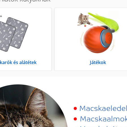
akarók és alátétek
Játékok