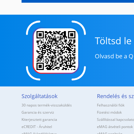
Töltsd l
Olvasd be a Q
Szolgáltatások
Rendelés és szá
30 napos termék-visszaküldés
Felhasználói fiók
Garancia és szerviz
Fizetési módok
Kiterjesztett garancia
Szállítással kapcsolat
eCREDIT - Áruhitel
eMAG átvételi pontok
eMAG Ajándékkártya
eMAG segítség