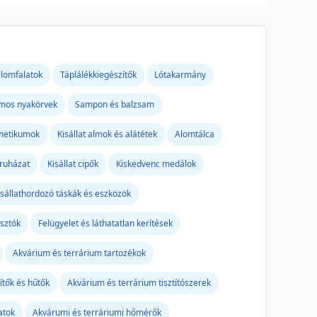
alomfalatok
Táplálékkiegészítők
Lótakarmány
omos nyakörvek
Sampon és balzsam
metikumok
Kisállat almok és alátétek
Alomtálca
ruházat
Kisállat cipők
Kiskedvenc medálok
isállathordozó táskák és eszközök
asztók
Felügyelet és láthatatlan kerítések
Akvárium és terrárium tartozékok
tők és hűtők
Akvárium és terrárium tisztítószerek
atok
Akvárumi és terráriumi hőmérők