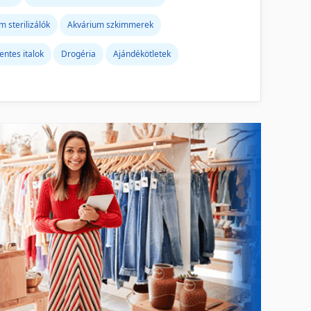
m sterilizálók
Akvárium szkimmerek
ntes italok
Drogéria
Ajándékötletek