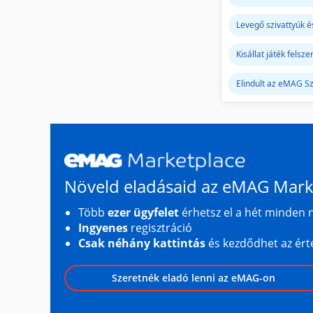
Levegő szivattyúk é
Kisállat játék felsz
Elindult az eMAG S
Növeld eladásaid az eMAG Marke
Több
ezer ügyfelet
érhetsz el a hét minden 
Ingyenes
regisztráció
Csak néhány kattintás
és kezdődhet az ért
Szeretnék eladó lenni az eMAG-on