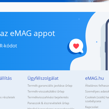
e az eMAG appot
R-kódot
llítás
Ügyfélszolgálat
eMAG.hu
Termék garanciális javítása űrlap
Általános felhaszn
Termék-visszaküldési űrlap
Személyes adato
os részletek
Termékvisszahívási bejelentés
Cookiek (sütik) h
szabályzata
Panaszok & észrevételek űrlap
Kapcsolat
Hitellel kapcsolatos panaszkezelés