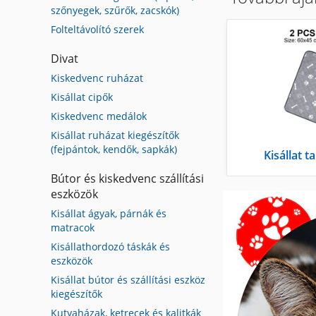
szőnyegek, szűrők, zacskók)
Folteltávolító szerek
Divat
Kiskedvenc ruházat
Kisállat cipők
Kiskedvenc medálok
Kisállat ruházat kiegészítők
(fejpántok, kendők, sapkák)
Kisállat t
Bútor és kiskedvenc szállítási
eszközök
Kisállat ágyak, párnák és
matracok
Kisállathordozó táskák és
eszközök
Kisállat bútor és szállítási eszköz
kiegészítők
Kutyaházak, ketrecek és kalitkák