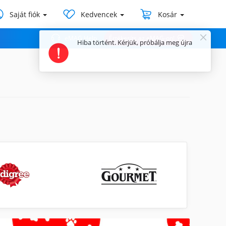
Saját fiók
Kedvencek
Kosár
eMAG Help
Értékesíts az eMAG-on!
Hiba történt. Kérjük, próbálj