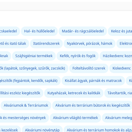
skaeledel
Hal- és hüllőeledel
Madár- és rágcsálóeledel
Keksz és jut
ető és itató tálak
Itatórendszerek
Nyakörvek, pórázok, hámok
Elektr
oknak
Szájhigiéniai termékek
Kefék, nyírók és fogók
Házikedvenc koz
ők (lapátok, szőnyegek, szűrők, zacskók)
Folteltávolító szerek
Kiskedvenc 
gészítők (fejpántok, kendők, sapkák)
Kisállat ágyak, párnák és matracok
K
llítási eszköz kiegészítők
Kutyaházak, ketrecek és kalitkák
Távoltartók, ri
Akváriumok & Terráriumok
Akvárium és terrárium bútorok és kiegészítők
ók és mesterséges növények
Akvárium világító termékek
Akvárium melegí
s kezelések
Akváriumi növénytáp
Akvárium és terrárium homokok és aljz