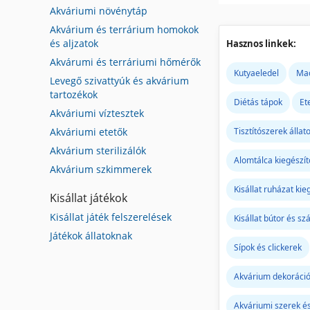
Akváriumi növénytáp
Akvárium és terrárium homokok
és aljzatok
Hasznos linkek:
Akvárumi és terráriumi hőmérők
Kutyaeledel
Mac
Levegő szivattyúk és akvárium
tartozékok
Diétás tápok
Et
Akváriumi víztesztek
Tisztítószerek állat
Akváriumi etetők
Akvárium sterilizálók
Alomtálca kiegészít
Akvárium szkimmerek
Kisállat ruházat kie
Kisállat játékok
Kisállat játék felszerelések
Kisállat bútor és szá
Játékok állatoknak
Sípok és clickerek
Akvárium dekoráci
Akváriumi szerek é