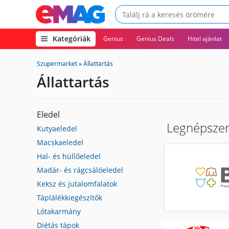
(open
Kategóriák
Genius
Genius Deals
Hitel ajánlat
megamenu)
Szupermarket
»
Állattartás
Állattartás
Eledel
Legnépsze
Kutyaeledel
Macskaeledel
Hal- és hüllőeledel
Madár- és rágcsálóeledel
Keksz és jutalomfalatok
Táplálékkiegészítők
Lótakarmány
Diétás tápok