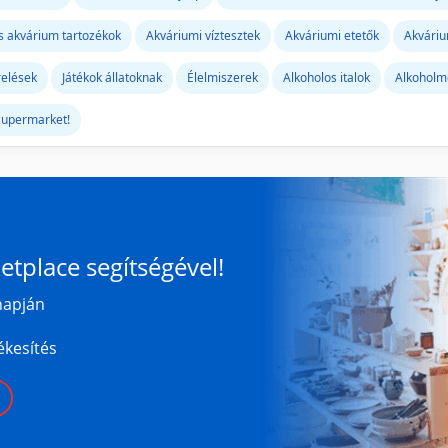
s akvárium tartozékok
Akváriumi víztesztek
Akváriumi etetők
Akváriu
erelések
Játékok állatoknak
Élelmiszerek
Alkoholos italok
Alkoholme
zupermarket!
tplace segítségével!
napján
ékesítés