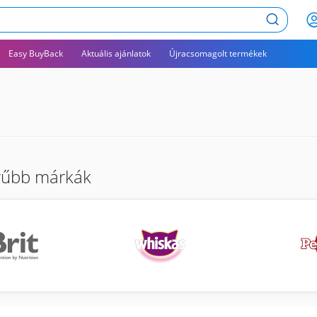
Keresés
Easy BuyBack
Aktuális ajánlatok
Újracsomagolt termékek
rűbb márkák