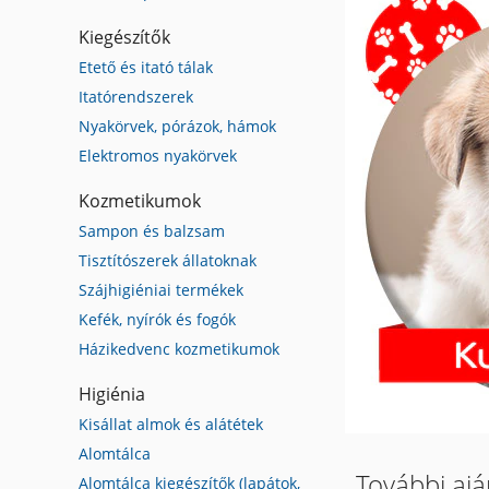
Kiegészítők
Etető és itató tálak
Itatórendszerek
Nyakörvek, pórázok, hámok
Elektromos nyakörvek
Kozmetikumok
Sampon és balzsam
Tisztítószerek állatoknak
Szájhigiéniai termékek
Kefék, nyírók és fogók
Házikedvenc kozmetikumok
Higiénia
Kisállat almok és alátétek
Alomtálca
További aj
Alomtálca kiegészítők (lapátok,