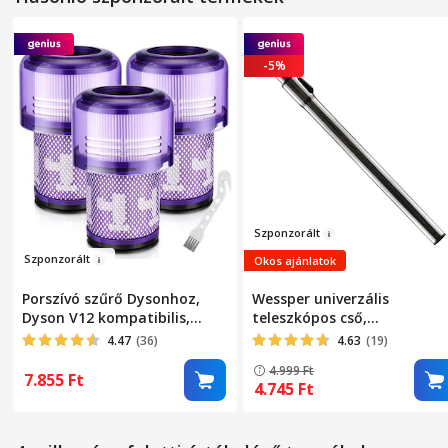
-5%
Sz
ponzorált
Szpo
nzo
rált
Okos ajánlatok
Porszívó szűrő Dysonhoz,
Wessper univerzális
Dyson V12 kompatibilis,
teleszkópos cső,
Detect Slim, Slim Absolute,
porszívóhoz, 32 mm átmérő
4.47
(36)
4.63
(19)
KINGTRONG®
56-92 cm, krómozott acél
4.999
Ft
7.855
Ft
4.745
Ft