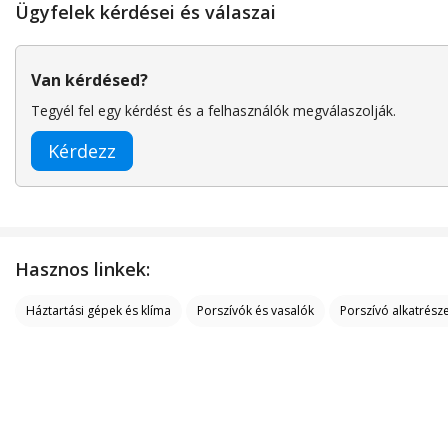
Ügyfelek kérdései és válaszai
Van kérdésed?
Tegyél fel egy kérdést és a felhasználók megválaszolják.
Kérdezz
Hasznos linkek:
Háztartási gépek és klíma
Porszívók és vasalók
Porszívó alkatrész