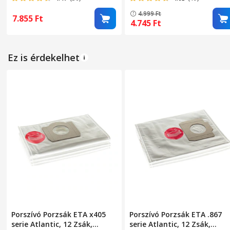
KINGTRONG®
56-92 cm, krómozott acél
4.999
Ft
7.855
Ft
4.745
Ft
Ez is érdekelhet
Porszívó Porzsák ETA x405
Porszívó Porzsák ETA .867
serie Atlantic, 12 Zsák,
serie Atlantic, 12 Zsák,