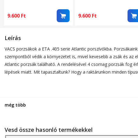
Mikroszálas Textília
Mikroszálas Textília
9.600
Ft
9.600
Ft
Leírás
VACS porzsákok a ETA .405 serie Atlantic porszívókba. Porzsákaink
szempontból védik a környezetet is, mivel kevesebb a zsák és az e
Atlantic porzsák található. A rendelésével 4 csomag porzsák fog é
lépések miatt. Mit tapasztaltunk? Hogy a raktárunkon minden típus
még több
Vesd össze hasonló termékekkel