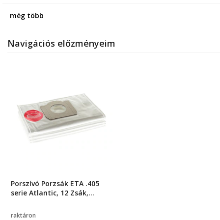
még több
Navigációs előzményeim
Porszívó Porzsák ETA .405
serie Atlantic, 12 Zsák,
Mikroszálas Textília
raktáron