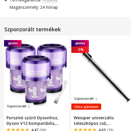
részletek
Magánszemély: 24 hónap
Szponzorált termékek
-5%
Szp
onzorált
Szp
onzorál
t
Okos ajánlatok
Porszívó szűrő Dysonhoz,
Wessper univerzális
Dyson V12 kompatibilis,
teleszkópos cső,
Detect Slim, Slim Absolute,
porszívóhoz, 32 mm átmérő
4.47
(36)
4.63
(19)