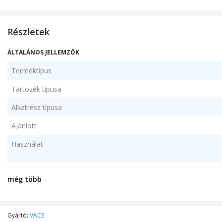
Részletek
ÁLTALÁNOS JELLEMZŐK
Terméktípus
Tartozék típusa
Alkatrész típusa
Ajánlott
Használat
Kompatibilis márka
még több
Kompatibilis modell
Darabszám/szett
Gyártó:
VACS