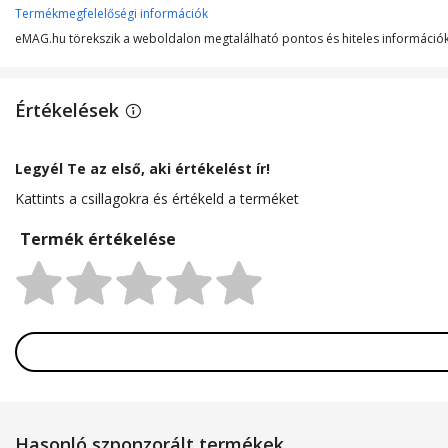
Csomag tartalma
Termékmegfelelőségi információk
eMAG.hu törekszik a weboldalon megtalálható pontos és hiteles információk 
Anyag
Értékelések
Legyél Te az első, aki értékelést ír!
Kattints a csillagokra és értékeld a terméket
Termék értékelése
Rating:
Hasonló szponzorált termékek