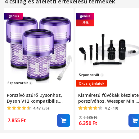
4 csillag és afeletti értékelésű termékek
-5%
Sz
ponzorált
Szp
o
nzor
ált
Okos ajánlatok
Porszívó szűrő Dysonhoz,
Kisméretű fúvókák készlete
Dyson V12 kompatibilis,
porszívóhoz, Wessper Mini
Detect Slim, Slim Absolute,
Kefék, univerzális adapter
4.47
(36)
4.2
(10)
KINGTRONG®
6.686
Ft
7.855
Ft
6.350
Ft