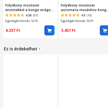
Folyékony mosószer
Folyékony mosószer
enzimekkel a konga virágok
automata mosáshoz Kong
automatikus mosásához –
Fresh Mountain -
4.38
(97)
4.9
(10)
eltávolítja az állatszagokat,
koncentrált viszkózus
Egységár/mosás: 53
Ft
Egységár/mosás: 50
Ft
szerves foltokat és vért, 5
formula, intenzív friss hegy
liter, 120 mosás, koncentrált
illat, 5 liter, 110 mosás,
6.337
Ft
5.457
Ft
viszkózus formula
mélyen tisztítja a nehéz
foltokat és védi a színeket
Ez is érdekelhet