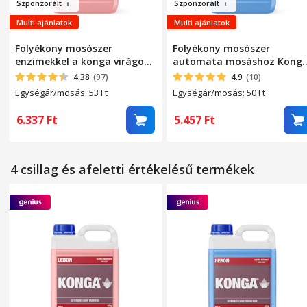
Szponzo
r
ált
Szpon
zor
ált
Multi ajánlatok
Multi ajánlatok
Folyékony mosószer
Folyékony mosószer
enzimekkel a konga virágok
automata mosáshoz Kong
automatikus mosásához –
Fresh Mountain -
4.38
(97)
4.9
(10)
eltávolítja az állatszagokat,
koncentrált viszkózus
Egységár/mosás: 53
Ft
Egységár/mosás: 50
Ft
szerves foltokat és vért, 5
formula, intenzív friss hegy
liter, 120 mosás, koncentrált
illat, 5 liter, 110 mosás,
6.337
Ft
5.457
Ft
viszkózus formula
mélyen tisztítja a nehéz
foltokat és védi a színeket
4 csillag és afeletti értékelésű termékek