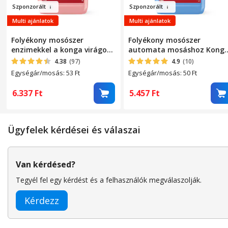
Szpo
nzorált
Szponzorá
lt
Multi ajánlatok
Multi ajánlatok
Folyékony mosószer
Folyékony mosószer
enzimekkel a konga virágok
automata mosáshoz Kong
automatikus mosásához –
Fresh Mountain -
4.38
(97)
4.9
(10)
eltávolítja az állatszagokat,
koncentrált viszkózus
Egységár/mosás: 53
Ft
Egységár/mosás: 50
Ft
szerves foltokat és vért, 5
formula, intenzív friss hegy
liter, 120 mosás, koncentrált
illat, 5 liter, 110 mosás,
6.337
Ft
5.457
Ft
viszkózus formula
mélyen tisztítja a nehéz
foltokat és védi a színeket
Ügyfelek kérdései és válaszai
Van kérdésed?
Tegyél fel egy kérdést és a felhasználók megválaszolják.
Kérdezz