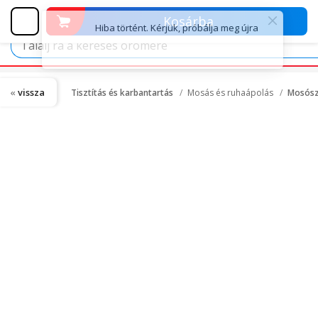
Kosárba
vissza
Tisztítás és karbantartás
Mosás és ruhaápolás
Mosósz