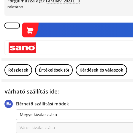
Forgalmazza a(z):
Feralievi 2023 LTD
raktáron
Részletek
Értékelések (6)
Kérdések és válaszok
Várható szállítás ide:
Elérhető szállítási módok
Megye kiválasztása
Város kiválasztása