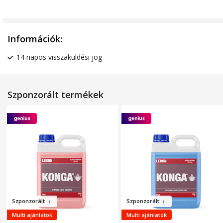
Információk:
14 napos visszaküldési jog
Szponzorált termékek
Szp
onzor
ált
Szponzo
rá
lt
Multi ajánlatok
Multi ajánlatok