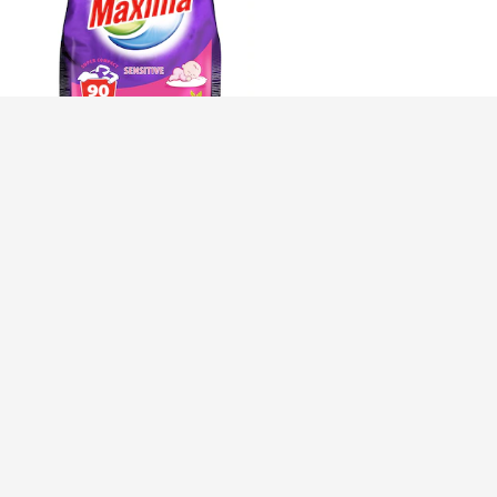
Sano Maxima Sensitive
mosószer, 3.25 kg
raktáron
Egységár/mosás: 81
Ft
7.254
Ft