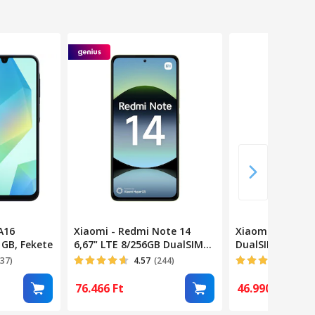
A16
Xiaomi - Redmi Note 14
Xiaomi Redmi 1
 GB, Fekete
6,67" LTE 8/256GB DualSIM
DualSIM Midnigh
zöld okostelefon -
291468, Mobilte
537)
4.57
(244)
3.4
(
MZB0IZZEU
76.466
Ft
46.990
Ft