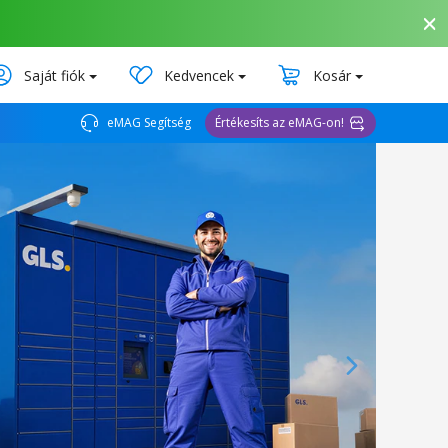
Saját fiók
Kedvencek
Kosár
eMAG Segítség
Értékesíts az eMAG-on!