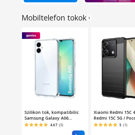
Mobiltelefon tokok
Szilikon tok, kompatibilis:
Xiaomi Redmi 15C 4
Samsung Galaxy A06
Redmi 15C 5G / Poc
ütésálló átlátszó
kompatibilis szilik
4.67
(3)
5
(1)
hátlaptok, karbon 