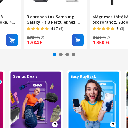
só
3 darabos tok Samsung
Mágneses töltőká
vóka, 4m
Galaxy Fit 3 készülékhez,
okosórához, Suoo
,
kemény PC tok és HD edzett
univerzális, feke
4.67
(6)
5
(3)
ge Grand
üveg védelem, többszínű,
2.321
Ft
2.259
Ft
2024
1.384
Ft
1.350
Ft
Genius Deals
Easy BuyBack