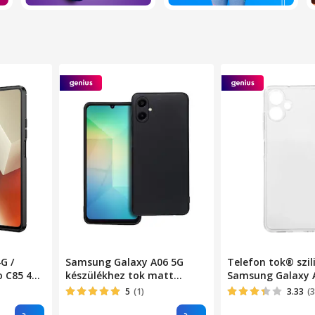
G /
Samsung Galaxy A06 5G
Telefon tok® szil
o C85 4G
készülékhez tok matt
Samsung Galaxy 
on
fekete
kamera védelemm
5
(1)
3.33
(3
mintás,
ultravékony, rug