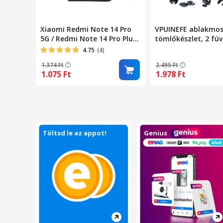
Xiaomi Redmi Note 14 Pro
VPUINEFE ablakmo
5G / Redmi Note 14 Pro Plus
tömlőkészlet, 2 fú
5G kompatibilis telefontok,
tömlő, 6 csatlakozó
4.75
(4)
könyvtok,
kompatibilis a Dod
1.374
Ft
2.495
Ft
bankkártyatartós,
Caravan 2008-2017
1.075
Ft
1.978
Ft
mágneszáras, fekete, Smart
modellekkel
Magneto
Töltsd le az appot!
Genius