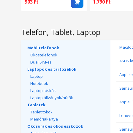
fekete, Carbon cas
903
Ft
1.790
Ft
Telefon, Tablet, Laptop
MacBo
Mobiltelefonok
Okostelefonok
ASUS l
Dual SIM-es
Laptopok és tartozékok
Apple m
Laptop
Notebook
Samsun
Laptop táskák
Laptop állványok/hűtők
Apple i
Tabletek
Tablet tokok
Lenovo 
Memóriakártya
Okosórák és okos eszközök
Samsun