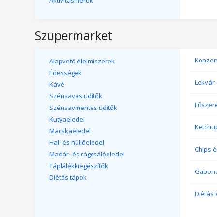
Aktivitásmérők
Szupermarket
Konzer
Alapvető élelmiszerek
Édességek
Lekvár 
Kávé
Szénsavas üdítők
Fűszer
Szénsavmentes üdítők
Kutyaeledel
Ketchu
Macskaeledel
Hal- és hüllőeledel
Chips é
Madár- és rágcsálóeledel
Táplálékkiegészítők
Gabona
Diétás tápok
Diétás