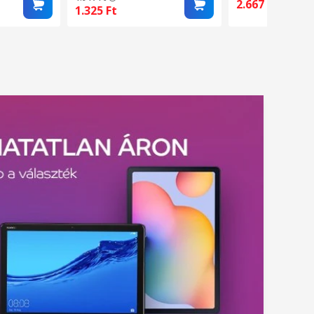
Clear
2.667
Ft
1.325
Ft