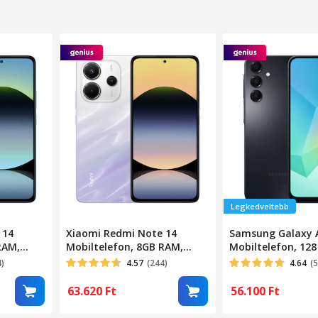
Legkedveltebb
 14
Xiaomi Redmi Note 14
Samsung Galaxy 
RAM,
Mobiltelefon, 8GB RAM,
Mobiltelefon, 128
256GB, Lila
4)
4.57
(244)
4.64
(
63.620
Ft
56.100
Ft