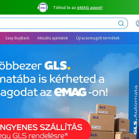
Töltsd le az
eMAG appot!
Keresés
Easy BuyBack
Aktuális ajánlatok
Újracsomagolt termékek