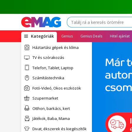
(open
Kategóriák
Genius
Genius Deals
Hitel ajánlat
megamenu)
Háztartási gépek és klíma
TV és szórakozás
Telefon, Tablet, Laptop
Számítástechnika
Fotó-Videó, Okos eszközök
Szupermarket
Otthon, barkács, kert
Játékok, Baba, Mama
Divat, ékszerek és kiegészítők