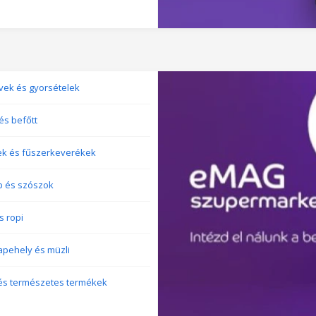
vek és gyorsételek
és befőtt
ek és fűszerkeverékek
p és szószok
s ropi
pehely és müzli
 és természetes termékek