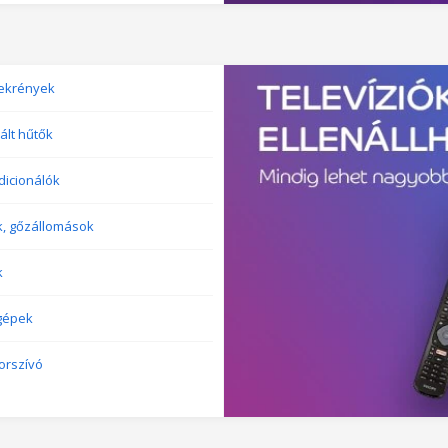
ekrények
ált hűtők
dicionálók
k, gőzállomások
k
gépek
orszívó