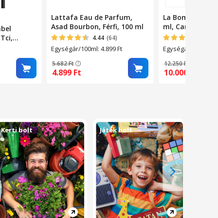
Lattafa Eau de Parfum,
La Bomba Eau d
Asad Bourbon, Férfi, 100 ml
ml, Carolina He
bel
Tci,
4.44
(64)
5
(4)
te, 60cm
Egységár/100ml: 4.899
Ft
Egységár/100ml: 1
5.682
Ft
12.250
Ft
4.899
Ft
10.000
Ft
Kerti bolt
Játék bolt
Sport