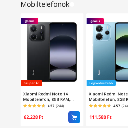
Mobiltelefonok
Szuper Ár
Legkedveltebb
Xiaomi Redmi Note 14
Xiaomi Redmi Note
Mobiltelefon, 8GB RAM,
Mobiltelefon, 8GB 
256GB, Éjfekete
256GB, Kék
4.57
(244)
4.57
(24
62.228
Ft
111.580
Ft