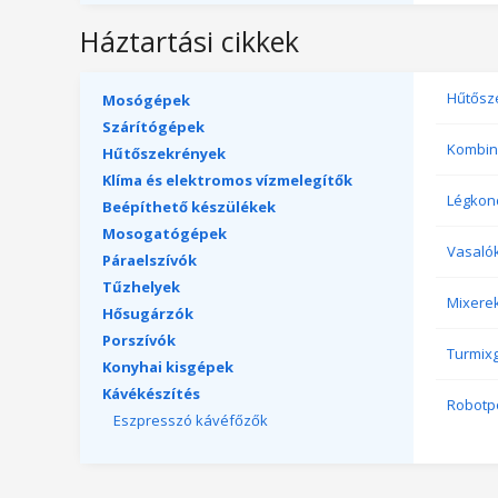
Háztartási cikkek
Hűtősz
Mosógépek
Szárítógépek
Kombin
Hűtőszekrények
Klíma és elektromos vízmelegítők
Légkon
Beépíthető készülékek
Mosogatógépek
Vasaló
Páraelszívók
Tűzhelyek
Mixere
Hősugárzók
Porszívók
Turmix
Konyhai kisgépek
Kávékészítés
Robotp
Eszpresszó kávéfőzők