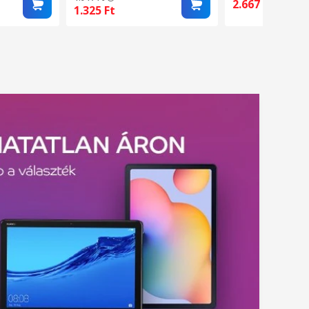
Clear
2.667
Ft
1.325
Ft