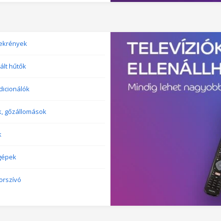
ekrények
ált hűtők
dicionálók
k, gőzállomások
k
gépek
orszívó