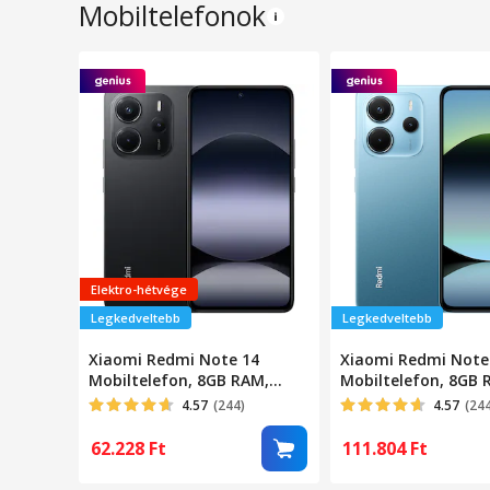
Mobiltelefonok
Elektro-hétvége
Legkedveltebb
Legkedveltebb
Xiaomi Redmi Note 14
Xiaomi Redmi Note
Mobiltelefon, 8GB RAM,
Mobiltelefon, 8GB 
256GB, Éjfekete
256GB, Kék
4.57
(244)
4.57
(24
62.228
Ft
111.804
Ft