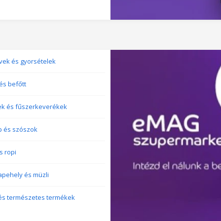
vek és gyorsételek
és befőtt
ek és fűszerkeverékek
p és szószok
s ropi
pehely és müzli
 és természetes termékek