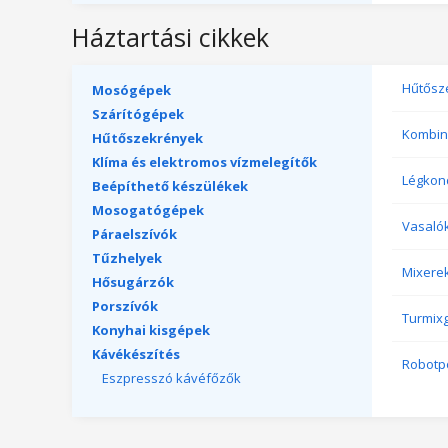
Háztartási cikkek
Hűtősz
Mosógépek
Szárítógépek
Kombin
Hűtőszekrények
Klíma és elektromos vízmelegítők
Légkon
Beépíthető készülékek
Mosogatógépek
Vasaló
Páraelszívók
Tűzhelyek
Mixere
Hősugárzók
Porszívók
Turmix
Konyhai kisgépek
Kávékészítés
Robotp
Eszpresszó kávéfőzők