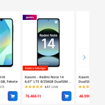
Elektro-hétvége
A16
Xiaomi - Redmi Note 14
Xiaomi Redmi 1
 GB, Fekete
6,67" LTE 8/256GB DualSIM
DualSIM Midnigh
zöld okostelefon -
291468, Mobilte
537)
4.57
(244)
3.4
(
MZB0IZZEU
76.466
Ft
46.990
Ft