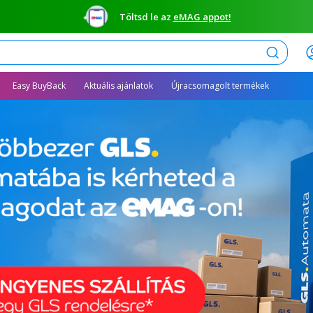
Töltsd le az
eMAG appot!
Keresés
Easy BuyBack
Aktuális ajánlatok
Újracsomagolt termékek