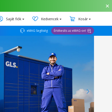
Saját fiók
Kedvencek
Kosár
eMAG Segítség
Értékesíts az eMAG-on!