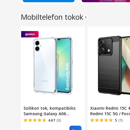
Mobiltelefon tokok
Szilikon tok, kompatibilis:
Xiaomi Redmi 15C 4
Samsung Galaxy A06
Redmi 15C 5G / Poc
ütésálló átlátszó
kompatibilis szilik
4.67
(3)
5
(1)
hátlaptok, karbon 