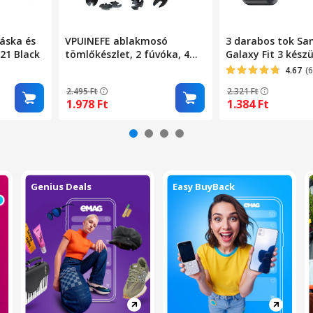
táska és
VPUINEFE ablakmosó
3 darabos tok S
21 Black
tömlőkészlet, 2 fúvóka, 4m
Galaxy Fit 3 kész
tömlő, 6 csatlakozó,
kemény PC tok és
4.67
(6
kompatibilis a Dodge Grand
üveg védelem, tö
2.495
Ft
2.321
Ft
Caravan 2008-2017
2024
1.978
Ft
1.384
Ft
modellekkel
Genius Deals
Easy BuyBack