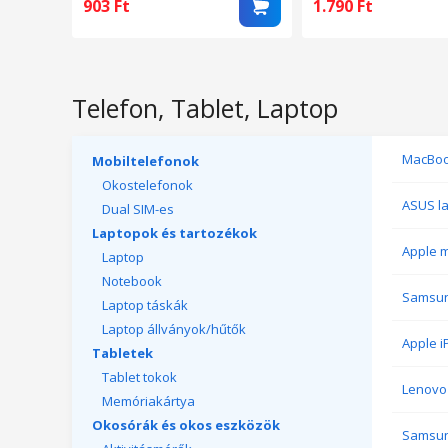
fekete, Carbon cas
903
Ft
1.790
Ft
Telefon, Tablet, Laptop
MacBo
Mobiltelefonok
Okostelefonok
ASUS l
Dual SIM-es
Laptopok és tartozékok
Apple m
Laptop
Notebook
Samsun
Laptop táskák
Laptop állványok/hűtők
Apple i
Tabletek
Tablet tokok
Lenovo 
Memóriakártya
Okosórák és okos eszközök
Samsun