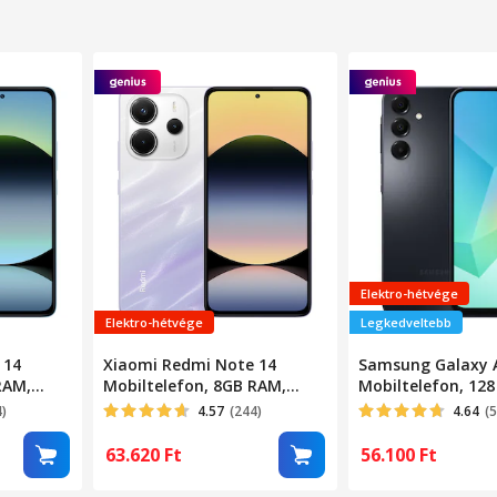
Elektro-hétvége
Elektro-hétvége
Legkedveltebb
 14
Xiaomi Redmi Note 14
Samsung Galaxy 
RAM,
Mobiltelefon, 8GB RAM,
Mobiltelefon, 128
256GB, Lila
4)
4.57
(244)
4.64
(
63.620
Ft
56.100
Ft