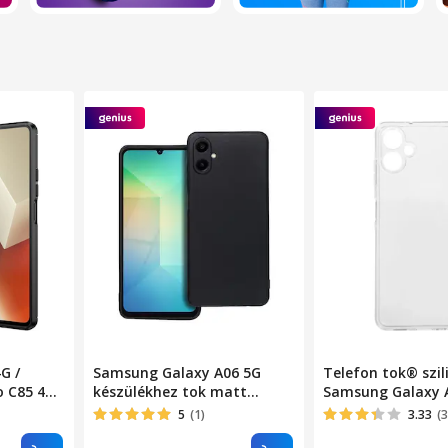
G /
Samsung Galaxy A06 5G
Telefon tok® szil
o C85 4G
készülékhez tok matt
Samsung Galaxy 
on
fekete
kamera védelemm
5
(1)
3.33
(3
mintás,
ultravékony, rug