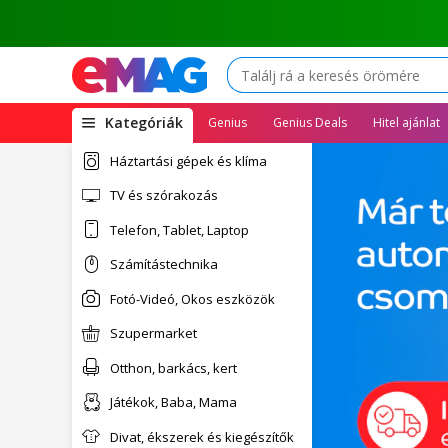
(open
Kategóriák
Genius
Genius Deals
Hitel ajánlat
megamenu)
Háztartási gépek és klíma
TV és szórakozás
Telefon, Tablet, Laptop
Számítástechnika
Fotó-Videó, Okos eszközök
Szupermarket
Otthon, barkács, kert
Játékok, Baba, Mama
Divat, ékszerek és kiegészítők