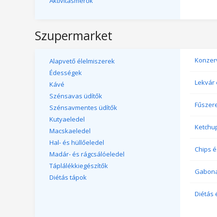
Aktivitásmérők
Szupermarket
Konzer
Alapvető élelmiszerek
Édességek
Lekvár 
Kávé
Szénsavas üdítők
Fűszer
Szénsavmentes üdítők
Kutyaeledel
Ketchu
Macskaeledel
Hal- és hüllőeledel
Chips é
Madár- és rágcsálóeledel
Táplálékkiegészítők
Gabona
Diétás tápok
Diétás