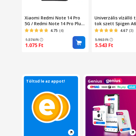
Xiaomi Redmi Note 14 Pro
Univerzális vízálló 
5G / Redmi Note 14 Pro Plus
tok szett Spigen A6
5G kompatibilis telefontok,
4.75
(4)
4.67
(3)
könyvtok,
1.374
Ft
5.963
Ft
bankkártyatartós,
1.075
Ft
5.543
Ft
mágneszáras, fekete, Smart
Magneto
Töltsd le az appot!
Genius