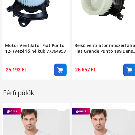
Motor Ventilátor Fiat Punto
Belső ventilátor műszerfalr
12- (Vezérlő nélkül) 77364953
Fiat Grande Punto 199 Dens
Dea09047
25.192
Ft
26.657
Ft
Férfi pólók