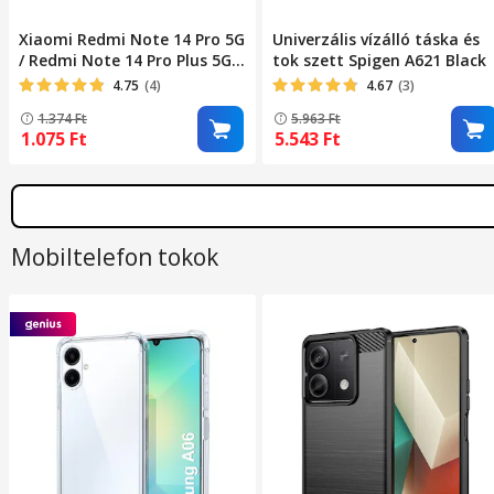
Xiaomi Redmi Note 14 Pro 5G
Univerzális vízálló táska és
/ Redmi Note 14 Pro Plus 5G
tok szett Spigen A621 Black
kompatibilis telefontok,
4.75
(4)
4.67
(3)
könyvtok, bankkártyatartós,
1.374
Ft
5.963
Ft
mágneszáras, fekete, Smart
1.075
Ft
5.543
Ft
Magneto
Mobiltelefon tokok