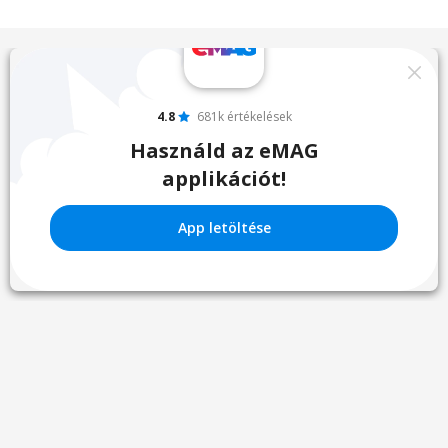
4.8
681k értékelések
Használd az eMAG
applikációt!
App letöltése