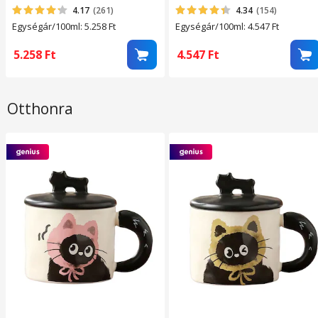
4.17
(261)
4.34
(154)
Egységár/100ml: 5.258
Ft
Egységár/100ml: 4.547
Ft
5.258
Ft
4.547
Ft
Otthonra