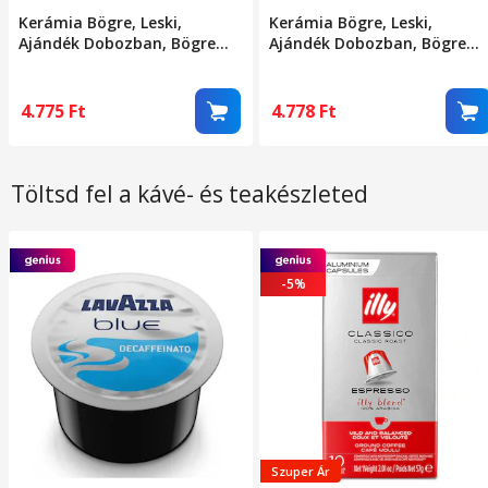
Kerámia Bögre, Leski,
Kerámia Bögre, Leski,
Ajándék Dobozban, Bögre
Ajándék Dobozban, Bögre
Teához, Kávéhoz, Retro
Teához, Kávéhoz, Retro
Design Bögre 3D Figurás
Design Bögre 3D Figurás
Tetővel, 9.5 x 8 x 8 cm, 360
Tetővel, 9.5 x 8 x 8 cm, 360
4.775
Ft
4.778
Ft
ml, Bézs, Rózsaszín Fekete
ml, Bézs, Sárga Fekete
Macska Mintával
Macska Mintával
Töltsd fel a kávé- és teakészleted
-5%
Szuper Ár