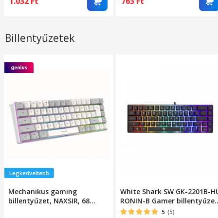
1.032
Ft
763
Ft
Billentyűzetek
Legkedveltebb
Mechanikus gaming
White Shark SW GK-2201B-H
billentyűzet, NAXSIR, 68
RONIN-B Gamer billentyűzet
gomb, RGB világítás,
68 gomb, Magyar kiosztás,
5
(5)