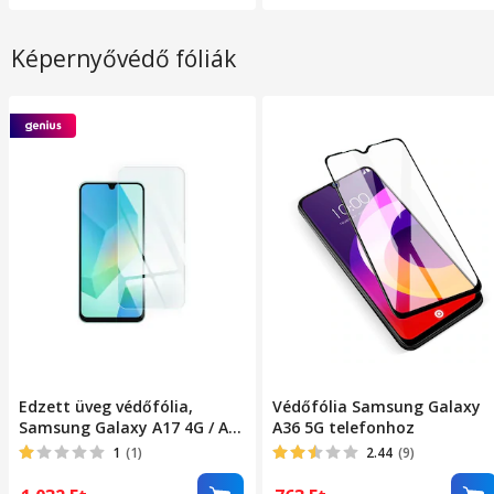
Képernyővédő fóliák
Edzett üveg védőfólia,
Védőfólia Samsung Galaxy
Samsung Galaxy A17 4G / A17
A36 5G telefonhoz
5G / A16 4G / A16 5G / M16 5G
1
(1)
2.44
(9)
kompatibilis