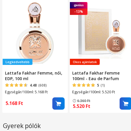
-13%
Legkedveltebb
Okos ajánlatok
Lattafa Fakhar Femme, női,
Lattafa Fakhar Femme
EDP, 100 ml
100ml - Eau de Parfum
4.48
(608)
5
(1)
Egységár/100ml: 5.168
Ft
Egységár/100ml: 5.520
Ft
6.360
Ft
5.168
Ft
5.520
Ft
Gyerek pólók