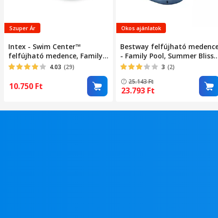
Szuper Ár
Okos ajánlatok
Intex - Swim Center™
Bestway felfújható medenc
felfújható medence, Family
- Family Pool, Summer Bliss,
pool, 262 x 175 x 56 cm
254 x 178 x 140 cm
4.03
(29)
3
(2)
25.143
Ft
10.750
Ft
23.793
Ft