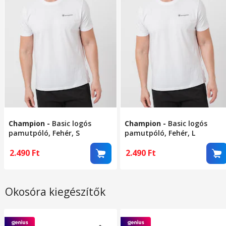
Champion
-
Basic logós
Champion
-
Basic logós
pamutpóló, Fehér, S
pamutpóló, Fehér, L
2.490
Ft
2.490
Ft
Okosóra kiegészítők