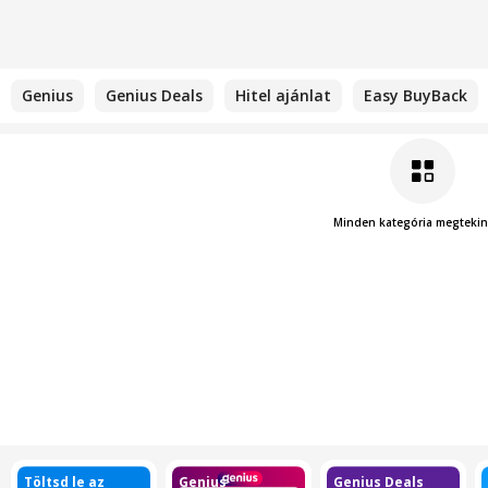
Genius
Genius Deals
Hitel ajánlat
Easy BuyBack
Minden kategória megtekin
Töltsd le az
Genius
Genius Deals