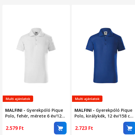
Multi ajánlatok
Multi ajánlatok
MALFINI
-
Gyerekpóló Pique
MALFINI
-
Gyerekpóló Pique
Polo, fehér, mérete 6 év/122
Polo, királykék, 12 év/158 cm
cm
méret
2.579
Ft
2.723
Ft