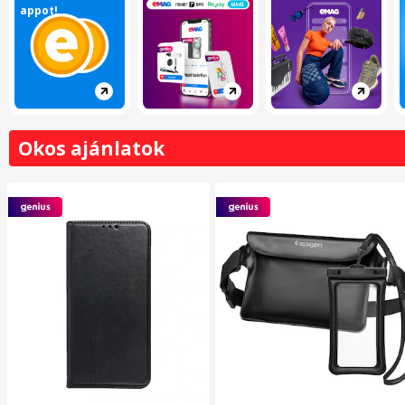
appot!
Okos ajánlatok