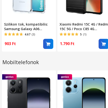
Szilikon tok, kompatibilis:
Xiaomi Redmi 15C 4G / Redm
Samsung Galaxy A06
15C 5G / Poco C85 4G
ütésálló átlátszó
kompatibilis szilikon
4.67
(3)
5
(1)
hátlaptok, karbon mintás,
fekete, Carbon case
903
Ft
1.790
Ft
Mobiltelefonok