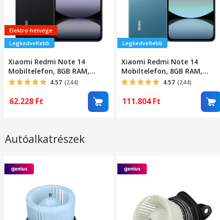
Elektro-hétvége
Legkedveltebb
Legkedveltebb
Xiaomi Redmi Note 14
Xiaomi Redmi Note 14
Mobiltelefon, 8GB RAM,
Mobiltelefon, 8GB RAM,
256GB, Éjfekete
256GB, Kék
4.57
(244)
4.57
(244)
62.228
Ft
111.804
Ft
Autóalkatrészek