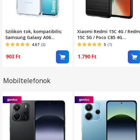
Szilikon tok, kompatibilis:
Xiaomi Redmi 15C 4G / Redm
Samsung Galaxy A06
15C 5G / Poco C85 4G
ütésálló átlátszó
kompatibilis szilikon
4.67
(3)
5
(1)
hátlaptok, karbon mintás,
fekete, Carbon case
903
Ft
1.790
Ft
Mobiltelefonok