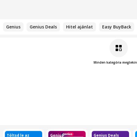
Genius
Genius Deals
Hitel ajánlat
Easy BuyBack
Minden kategória megtekin
Töltsd le az
Genius
Genius Deals