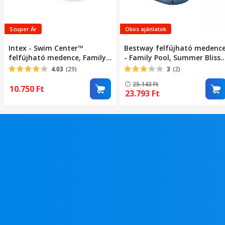
Szuper Ár
Okos ajánlatok
Intex - Swim Center™
Bestway felfújható medenc
felfújható medence, Family
- Family Pool, Summer Bliss,
pool, 262 x 175 x 56 cm
254 x 178 x 140 cm
4.03
(29)
3
(2)
25.143
Ft
10.750
Ft
23.793
Ft