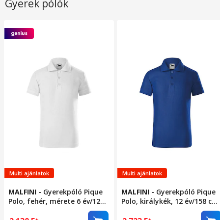
Gyerek pólók
Multi ajánlatok
Multi ajánlatok
MALFINI
-
Gyerekpóló Pique
MALFINI
-
Gyerekpóló Pique
Polo, fehér, mérete 6 év/122
Polo, királykék, 12 év/158 cm
cm
méret