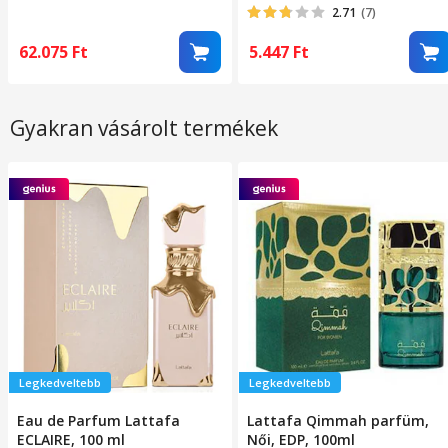
Sötétszürke
mosható, 120x160 cm,
2.71
(7)
fekete/szürke
62.075
Ft
5.447
Ft
Gyakran vásárolt termékek
Legkedveltebb
Legkedveltebb
Eau de Parfum Lattafa
Lattafa Qimmah parfüm,
ECLAIRE, 100 ml
Női, EDP, 100ml