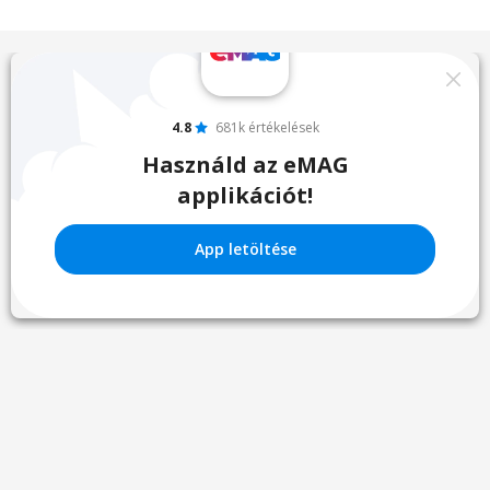
4.8
681k értékelések
Használd az eMAG
applikációt!
App letöltése