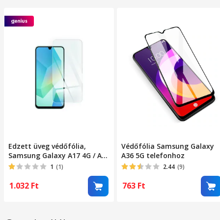
Edzett üveg védőfólia,
Védőfólia Samsung Galaxy
Samsung Galaxy A17 4G / A17
A36 5G telefonhoz
5G / A16 4G / A16 5G / M16 5G
1
(1)
2.44
(9)
kompatibilis
1.032
Ft
763
Ft