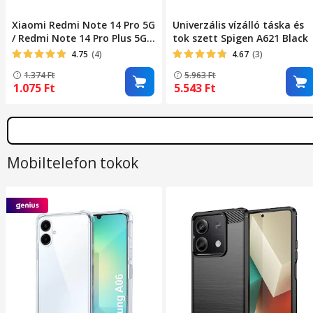
Xiaomi Redmi Note 14 Pro 5G
Univerzális vízálló táska és
/ Redmi Note 14 Pro Plus 5G
tok szett Spigen A621 Black
kompatibilis telefontok,
4.75
(4)
4.67
(3)
könyvtok, bankkártyatartós,
1.374
Ft
5.963
Ft
mágneszáras, fekete, Smart
1.075
Ft
5.543
Ft
Magneto
Mobiltelefon tokok