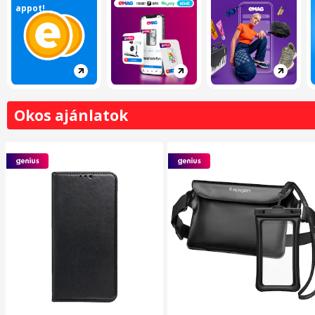
appot!
Okos ajánlatok