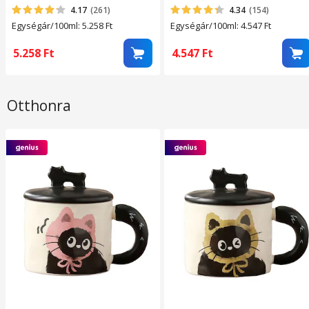
4.17
(261)
4.34
(154)
Egységár/100ml: 5.258
Ft
Egységár/100ml: 4.547
Ft
5.258
Ft
4.547
Ft
Otthonra