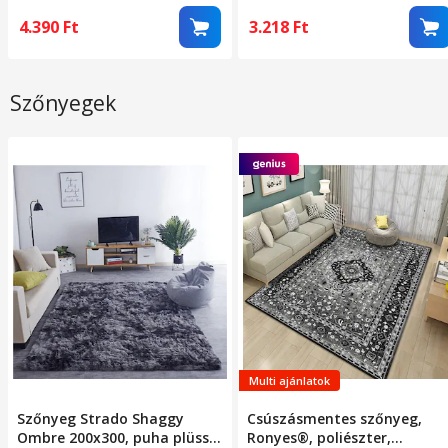
4.390
Ft
3.218
Ft
Szőnyegek
Multi ajánlatok
Szőnyeg Strado Shaggy
Csúszásmentes szőnyeg,
Ombre 200x300, puha plüss,
Ronyes®, poliészter,