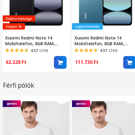
Elektro-hétvége
Szuper Ár
Legkedveltebb
Xiaomi Redmi Note 14
Xiaomi Redmi Note 14
Mobiltelefon, 8GB RAM,
Mobiltelefon, 8GB RAM,
256GB, Éjfekete
256GB, Kék
4.57
(244)
4.57
(244)
62.228
Ft
111.730
Ft
Férfi pólók