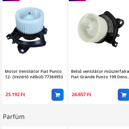
Motor Ventilátor Fiat Punto
Belső ventilátor műszerfalr
12- (Vezérlő nélkül) 77364953
Fiat Grande Punto 199 Dens
Dea09047
25.192
Ft
26.657
Ft
Parfüm