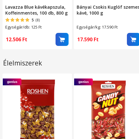
Lavazza Blue kávékapszula,
Bányai Csokis Kuglóf szeme
Koffeinmentes, 100 db, 800 g
kávé, 1000 g
5
(8)
Egységár/db: 125
Ft
Egységár/kg: 17.590
Ft
12.506
Ft
17.590
Ft
Élelmiszerek