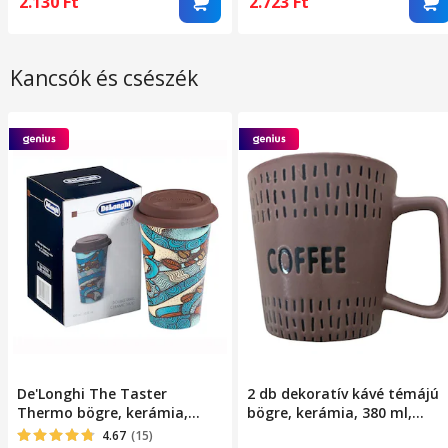
2.130
Ft
2.723
Ft
Kancsók és csészék
De'Longhi The Taster
2 db dekoratív kávé témájú
Thermo bögre, kerámia,
bögre, kerámia, 380 ml,
duplafalú, 300 ml
sötétbarna, 9,5x9x7,5 cm
4.67
(15)