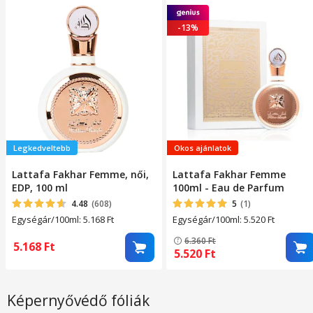
-13%
Legkedveltebb
Okos ajánlatok
Lattafa Fakhar Femme, női,
Lattafa Fakhar Femme
EDP, 100 ml
100ml - Eau de Parfum
4.48
(608)
5
(1)
Egységár/100ml: 5.168
Ft
Egységár/100ml: 5.520
Ft
6.360
Ft
5.168
Ft
5.520
Ft
Képernyővédő fóliák