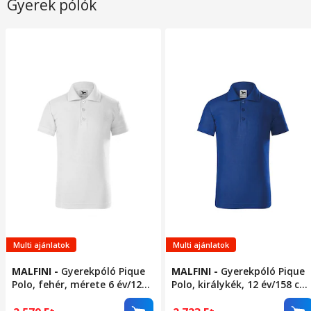
Gyerek pólók
Multi ajánlatok
Multi ajánlatok
MALFINI
-
Gyerekpóló Pique
MALFINI
-
Gyerekpóló Pique
Polo, fehér, mérete 6 év/122
Polo, királykék, 12 év/158 cm
cm
méret