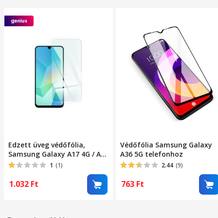
Edzett üveg védőfólia,
Védőfólia Samsung Galaxy
Samsung Galaxy A17 4G / A17
A36 5G telefonhoz
5G / A16 4G / A16 5G / M16 5G
1
(1)
2.44
(9)
kompatibilis
1.032
Ft
763
Ft