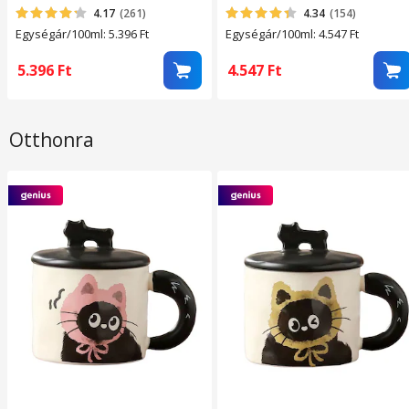
4.17
(261)
4.34
(154)
Egységár/100ml: 5.396
Ft
Egységár/100ml: 4.547
Ft
5.396
Ft
4.547
Ft
Otthonra