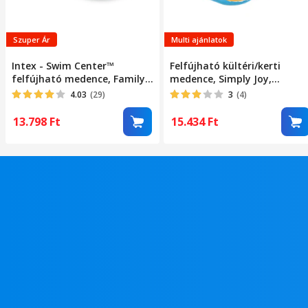
Szuper Ár
Multi ajánlatok
Intex - Swim Center™
Felfújható kültéri/kerti
felfújható medence, Family
medence, Simply Joy,
pool, 262 x 175 x 56 cm
felnőtteknek vagy
4.03
(29)
3
(4)
gyerekeknek, felfújható
puha padlóval, méretek 180
13.798
Ft
15.434
Ft
x 135 x 55 cm, 3 felfújható
gyűrűvel, téglalap alakú,
egyszerű és gyors telepítés,
ellenálló PVC, 3 éves kortól