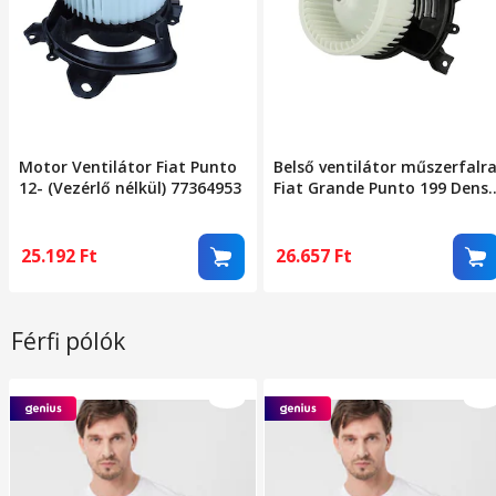
Motor Ventilátor Fiat Punto
Belső ventilátor műszerfalr
12- (Vezérlő nélkül) 77364953
Fiat Grande Punto 199 Dens
Dea09047
25.192
Ft
26.657
Ft
Férfi pólók