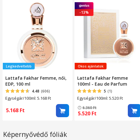
-13%
Legkedveltebb
Okos ajánlatok
Lattafa Fakhar Femme, női,
Lattafa Fakhar Femme
EDP, 100 ml
100ml - Eau de Parfum
4.48
(606)
5
(1)
Egységár/100ml: 5.168
Ft
Egységár/100ml: 5.520
Ft
6.360
Ft
5.168
Ft
5.520
Ft
Képernyővédő fóliák