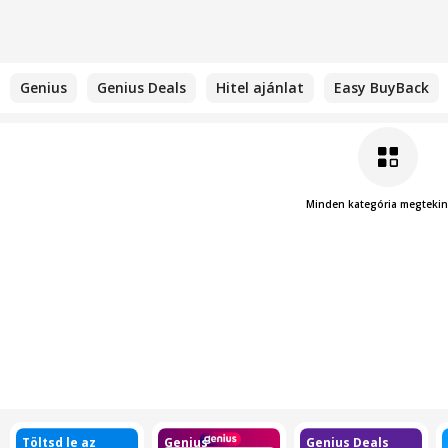
Genius
Genius Deals
Hitel ajánlat
Easy BuyBack
Minden kategória megtekin
Töltsd le az
Genius
Genius Deals