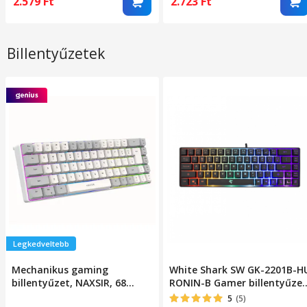
2.579
Ft
2.723
Ft
Billentyűzetek
Legkedveltebb
Mechanikus gaming
White Shark SW GK-2201B-H
billentyűzet, NAXSIR, 68
RONIN-B Gamer billentyűzet
gomb, RGB világítás,
68 gomb, Magyar kiosztás,
5
(5)