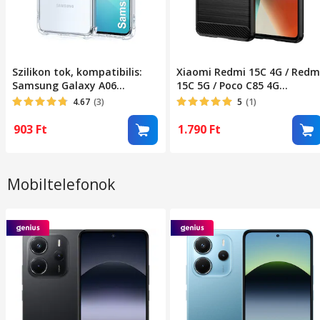
Szilikon tok, kompatibilis:
Xiaomi Redmi 15C 4G / Redm
Samsung Galaxy A06
15C 5G / Poco C85 4G
ütésálló átlátszó
kompatibilis szilikon
4.67
(3)
5
(1)
hátlaptok, karbon mintás,
fekete, Carbon case
903
Ft
1.790
Ft
Mobiltelefonok