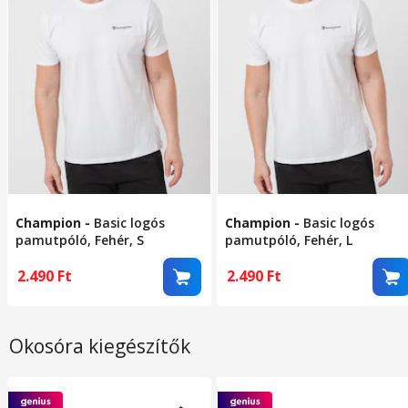
Champion
-
Basic logós
Champion
-
Basic logós
pamutpóló, Fehér, S
pamutpóló, Fehér, L
2.490
Ft
2.490
Ft
Okosóra kiegészítők