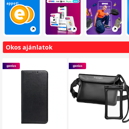
appot!
Okos ajánlatok