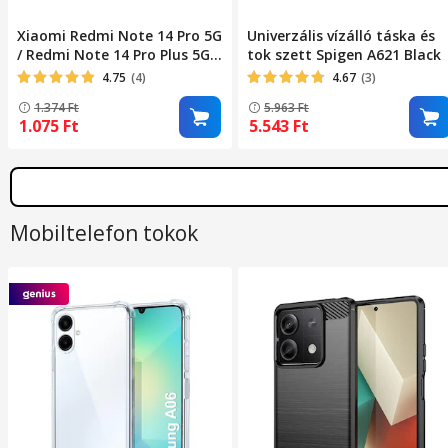
Xiaomi Redmi Note 14 Pro 5G
Univerzális vízálló táska és
/ Redmi Note 14 Pro Plus 5G
tok szett Spigen A621 Black
kompatibilis telefontok,
4.75
(4)
4.67
(3)
könyvtok, bankkártyatartós,
1.374
Ft
5.963
Ft
mágneszáras, fekete, Smart
1.075
Ft
5.543
Ft
Magneto
Mobiltelefon tokok