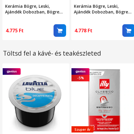
Kerámia Bögre, Leski,
Kerámia Bögre, Leski,
Ajándék Dobozban, Bögre
Ajándék Dobozban, Bögre
Teához, Kávéhoz, Retro
Teához, Kávéhoz, Retro
Design Bögre 3D Figurás
Design Bögre 3D Figurás
Tetővel, 9.5 x 8 x 8 cm, 360
Tetővel, 9.5 x 8 x 8 cm, 360
4.775
Ft
4.778
Ft
ml, Bézs, Rózsaszín Fekete
ml, Bézs, Sárga Fekete
Macska Mintával
Macska Mintával
Töltsd fel a kávé- és teakészleted
-5%
Szuper Ár