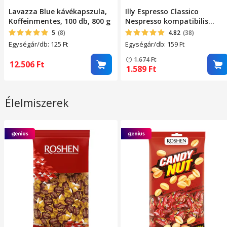
Lavazza Blue kávékapszula,
Illy Espresso Classico
Koffeinmentes, 100 db, 800 g
Nespresso kompatibilis
kávékapszula, 10 db, 57 g
5
(8)
4.82
(38)
Egységár/db: 125
Ft
Egységár/db: 159
Ft
1.674
Ft
12.506
Ft
1.589
Ft
Élelmiszerek