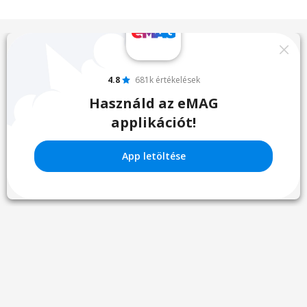
4.8
681k értékelések
Használd az eMAG
applikációt!
App letöltése