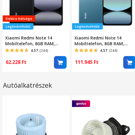
Elektro-hétvége
Legkedveltebb
Legkedveltebb
Xiaomi Redmi Note 14
Xiaomi Redmi Note 14
Mobiltelefon, 8GB RAM,
Mobiltelefon, 8GB RAM,
256GB, Éjfekete
256GB, Kék
4.57
(244)
4.57
(244)
62.228
Ft
111.945
Ft
Autóalkatrészek