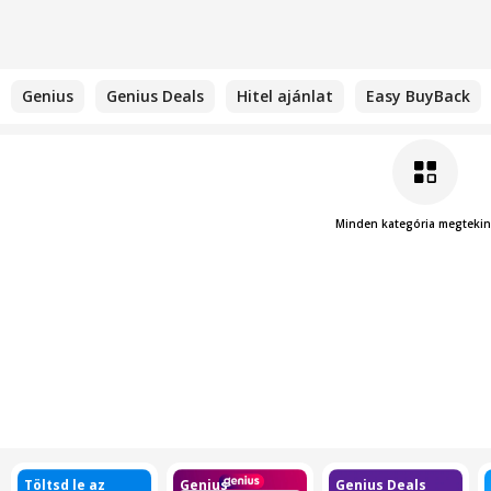
Genius
Genius Deals
Hitel ajánlat
Easy BuyBack
Minden kategória megtekin
Töltsd le az
Genius
Genius Deals