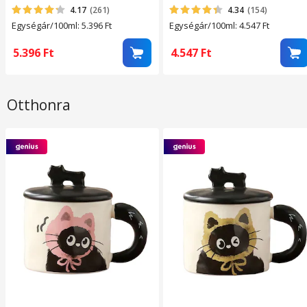
4.17
(261)
4.34
(154)
Egységár/100ml: 5.396
Ft
Egységár/100ml: 4.547
Ft
5.396
Ft
4.547
Ft
Otthonra