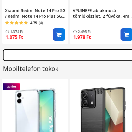
Xiaomi Redmi Note 14 Pro 5G
VPUINEFE ablakmosó
/ Redmi Note 14 Pro Plus 5G
tömlőkészlet, 2 fúvóka, 4m
kompatibilis telefontok,
tömlő, 6 csatlakozó,
4.75
(4)
könyvtok, bankkártyatartós,
kompatibilis a Dodge Grand
1.374
Ft
2.495
Ft
mágneszáras, fekete, Smart
Caravan 2008-2017
1.075
Ft
1.978
Ft
Magneto
modellekkel
Mobiltelefon tokok