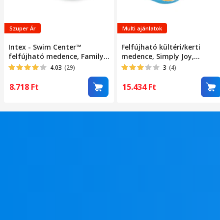
Szuper Ár
Multi ajánlatok
Intex - Swim Center™
Felfújható kültéri/kerti
felfújható medence, Family
medence, Simply Joy,
pool, 262 x 175 x 56 cm
felnőtteknek vagy
4.03
(29)
3
(4)
gyerekeknek, felfújható
puha padlóval, méretek 180
8.718
Ft
15.434
Ft
x 135 x 55 cm, 3 felfújható
gyűrűvel, téglalap alakú,
egyszerű és gyors telepítés,
ellenálló PVC, 3 éves kortól