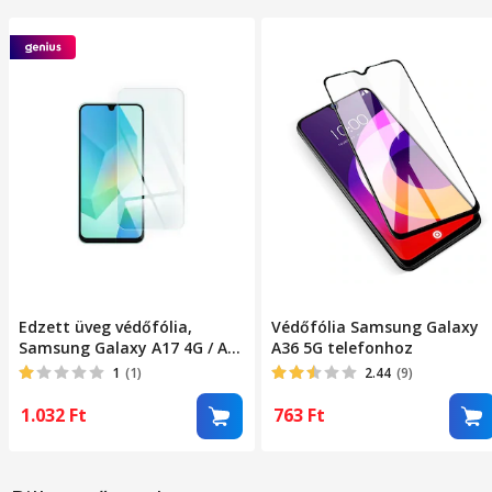
Edzett üveg védőfólia,
Védőfólia Samsung Galaxy
Samsung Galaxy A17 4G / A17
A36 5G telefonhoz
5G / A16 4G / A16 5G / M16 5G
1
(1)
2.44
(9)
kompatibilis
1.032
Ft
763
Ft