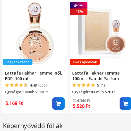
-13%
Legkedveltebb
Okos ajánlatok
Lattafa Fakhar Femme, női,
Lattafa Fakhar Femme
EDP, 100 ml
100ml - Eau de Parfum
4.48
(606)
5
(1)
Egységár/100ml: 5.168
Ft
Egységár/100ml: 5.520
Ft
6.360
Ft
5.168
Ft
5.520
Ft
Képernyővédő fóliák