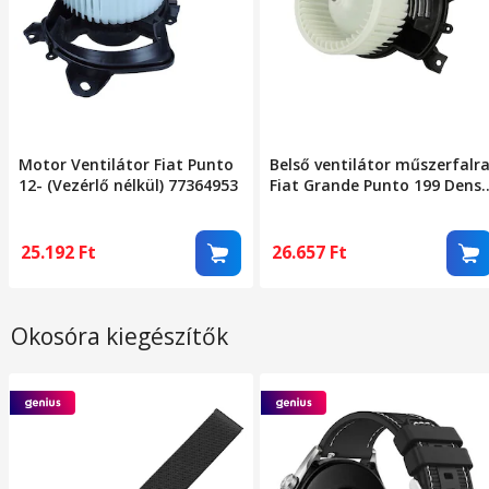
Motor Ventilátor Fiat Punto
Belső ventilátor műszerfalr
12- (Vezérlő nélkül) 77364953
Fiat Grande Punto 199 Dens
Dea09047
25.192
Ft
26.657
Ft
Okosóra kiegészítők