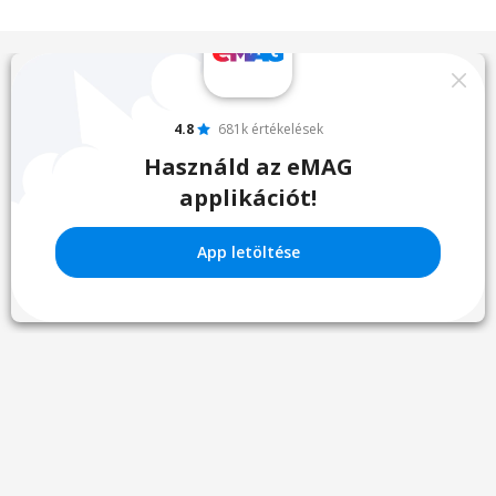
4.8
681k értékelések
Használd az eMAG
applikációt!
App letöltése