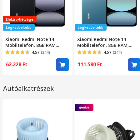
Elektro-hétvége
Legkedveltebb
Legkedveltebb
Xiaomi Redmi Note 14
Xiaomi Redmi Note 14
Mobiltelefon, 8GB RAM,
Mobiltelefon, 8GB RAM,
256GB, Éjfekete
256GB, Kék
4.57
(244)
4.57
(244)
62.228
Ft
111.580
Ft
Autóalkatrészek