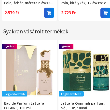
Polo, fehér, mérete 6 év/122
Polo, királykék, 12 év/158 cm
cm
méret
2.579
Ft
2.723
Ft
Gyakran vásárolt termékek
Legkedveltebb
Legkedveltebb
Eau de Parfum Lattafa
Lattafa Qimmah parfüm,
ECLAIRE, 100 ml
Női, EDP, 100ml