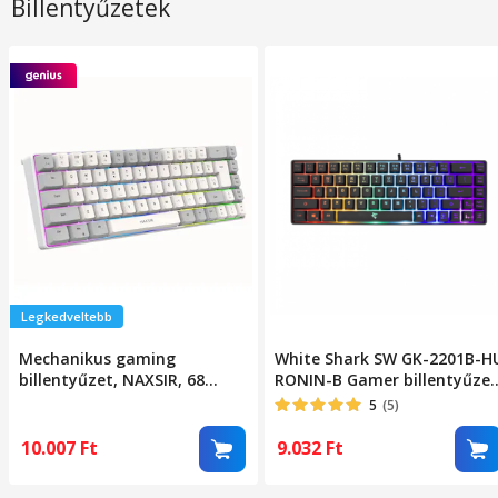
Billentyűzetek
Legkedveltebb
Mechanikus gaming
White Shark SW GK-2201B-H
billentyűzet, NAXSIR, 68
RONIN-B Gamer billentyűzet
gomb, RGB világítás,
68 gomb, Magyar kiosztás,
5
(5)
ergonomikus, USB Type-C,
Fekete
double-shot ABS billentyűzet
10.007
Ft
9.032
Ft
sapkák, szürke/fehér