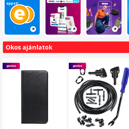
appot!
Okos ajánlatok