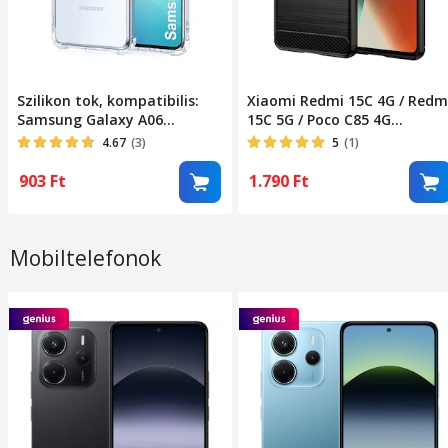
Szilikon tok, kompatibilis:
Xiaomi Redmi 15C 4G / Redm
Samsung Galaxy A06
15C 5G / Poco C85 4G
ütésálló átlátszó
kompatibilis szilikon
4.67
(3)
5
(1)
hátlaptok, karbon mintás,
fekete, Carbon case
903
Ft
1.790
Ft
Mobiltelefonok