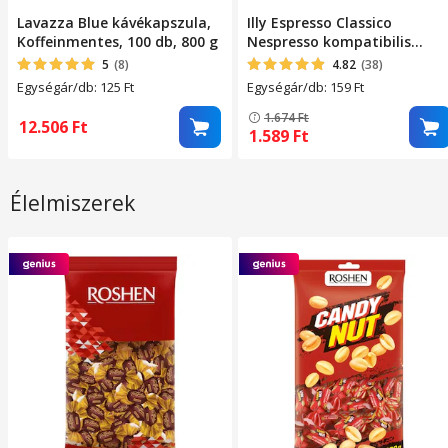
Lavazza Blue kávékapszula,
Illy Espresso Classico
Koffeinmentes, 100 db, 800 g
Nespresso kompatibilis
kávékapszula, 10 db, 57 g
5
(8)
4.82
(38)
Egységár/db: 125
Ft
Egységár/db: 159
Ft
1.674
Ft
12.506
Ft
1.589
Ft
Élelmiszerek