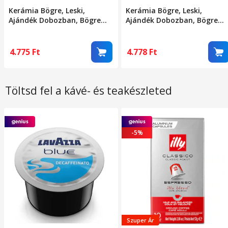
Kerámia Bögre, Leski,
Kerámia Bögre, Leski,
Ajándék Dobozban, Bögre
Ajándék Dobozban, Bögre
Teához, Kávéhoz, Retro
Teához, Kávéhoz, Retro
Design Bögre 3D Figurás
Design Bögre 3D Figurás
Tetővel, 9.5 x 8 x 8 cm, 360
Tetővel, 9.5 x 8 x 8 cm, 360
4.775
Ft
4.778
Ft
ml, Bézs, Rózsaszín Fekete
ml, Bézs, Sárga Fekete
Macska Mintával
Macska Mintával
Töltsd fel a kávé- és teakészleted
-5%
Szuper Ár