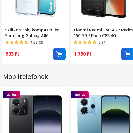
Szilikon tok, kompatibilis:
Xiaomi Redmi 15C 4G / Redm
Samsung Galaxy A06
15C 5G / Poco C85 4G
ütésálló átlátszó
kompatibilis szilikon
4.67
(3)
5
(1)
hátlaptok, karbon mintás,
fekete, Carbon case
903
Ft
1.790
Ft
Mobiltelefonok