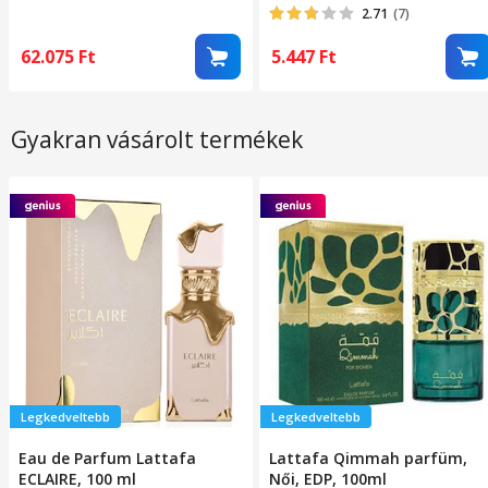
Sötétszürke
mosható, 120x160 cm,
2.71
(7)
fekete/szürke
62.075
Ft
5.447
Ft
Gyakran vásárolt termékek
Legkedveltebb
Legkedveltebb
Eau de Parfum Lattafa
Lattafa Qimmah parfüm,
ECLAIRE, 100 ml
Női, EDP, 100ml