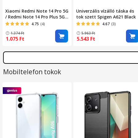
Xiaomi Redmi Note 14 Pro 5G
Univerzális vízálló táska és
/ Redmi Note 14 Pro Plus 5G
tok szett Spigen A621 Black
kompatibilis telefontok,
4.75
(4)
4.67
(3)
könyvtok, bankkártyatartós,
1.374
Ft
5.963
Ft
mágneszáras, fekete, Smart
1.075
Ft
5.543
Ft
Magneto
Mobiltelefon tokok