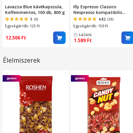
Lavazza Blue kávékapszula,
Illy Espresso Classico
Koffeinmentes, 100 db, 800 g
Nespresso kompatibilis
kávékapszula, 10 db, 57 g
5
(8)
4.82
(38)
Egységár/db: 125
Ft
Egységár/db: 159
Ft
1.674
Ft
12.506
Ft
1.589
Ft
Élelmiszerek