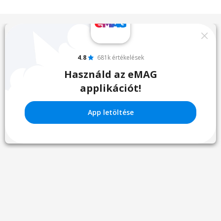
4.8
681k értékelések
Használd az eMAG
applikációt!
App letöltése