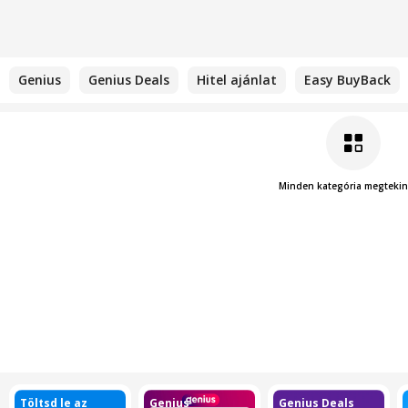
Genius
Genius Deals
Hitel ajánlat
Easy BuyBack
Minden kategória megtekin
Töltsd le az
Genius
Genius Deals