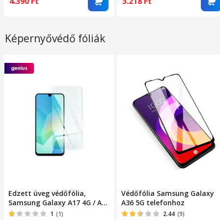
4.390
Ft
3.218
Ft
Képernyővédő fóliák
Edzett üveg védőfólia,
Védőfólia Samsung Galaxy
Samsung Galaxy A17 4G / A17
A36 5G telefonhoz
5G / A16 4G / A16 5G / M16 5G
1
(1)
2.44
(9)