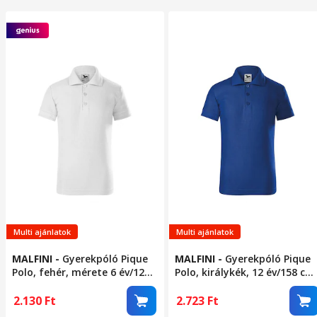
Multi ajánlatok
Multi ajánlatok
MALFINI
-
Gyerekpóló Pique
MALFINI
-
Gyerekpóló Pique
Polo, fehér, mérete 6 év/122
Polo, királykék, 12 év/158 cm
cm
méret
2.130
Ft
2.723
Ft