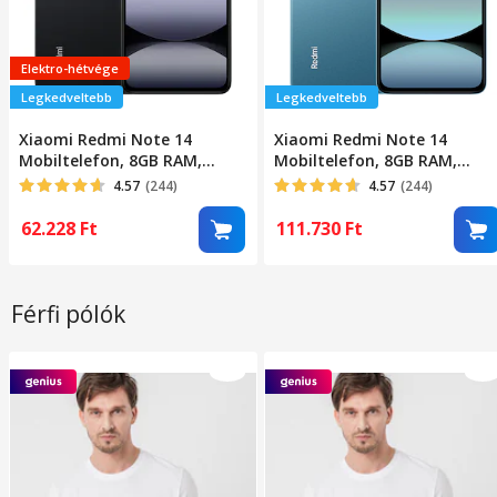
Elektro-hétvége
Legkedveltebb
Legkedveltebb
Xiaomi Redmi Note 14
Xiaomi Redmi Note 14
Mobiltelefon, 8GB RAM,
Mobiltelefon, 8GB RAM,
256GB, Éjfekete
256GB, Kék
4.57
(244)
4.57
(244)
62.228
Ft
111.730
Ft
Férfi pólók