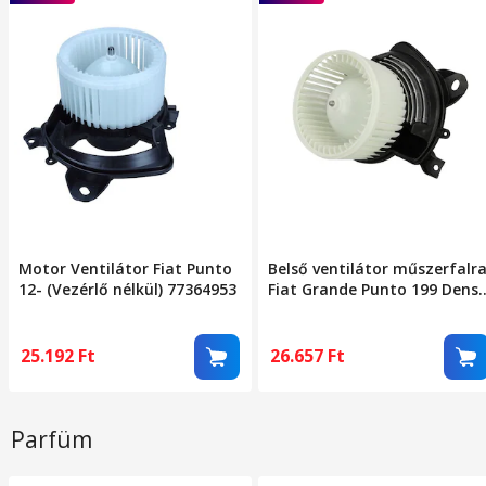
Motor Ventilátor Fiat Punto
Belső ventilátor műszerfalr
12- (Vezérlő nélkül) 77364953
Fiat Grande Punto 199 Dens
Dea09047
25.192
Ft
26.657
Ft
Parfüm