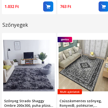
kompatibilis
1.032
Ft
763
Ft
Szőnyegek
Multi ajánlatok
Szőnyeg Strado Shaggy
Csúszásmentes szőnyeg,
Ombre 200x300, puha plüss,
Ronyes®, poliészter,