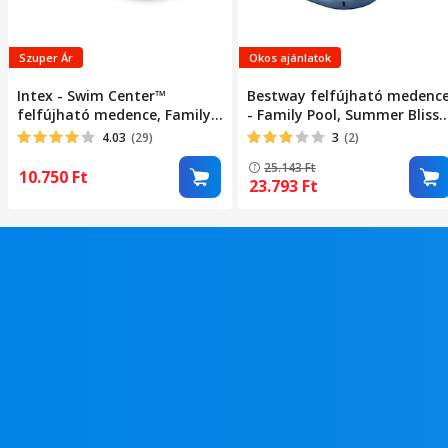
Szuper Ár
Okos ajánlatok
Intex - Swim Center™
Bestway felfújható medenc
felfújható medence, Family
- Family Pool, Summer Bliss,
pool, 262 x 175 x 56 cm
254 x 178 x 140 cm
4.03
(29)
3
(2)
25.143
Ft
10.750
Ft
23.793
Ft