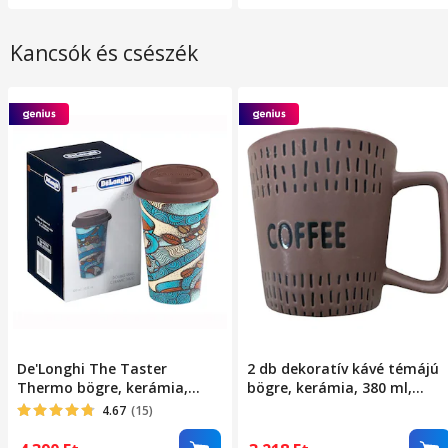
Kancsók és csészék
De'Longhi The Taster
2 db dekoratív kávé témájú
Thermo bögre, kerámia,
bögre, kerámia, 380 ml,
duplafalú, 300 ml
sötétbarna, 9,5x9x7,5 cm
4.67
(15)