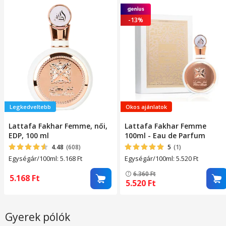
-13%
Legkedveltebb
Okos ajánlatok
Lattafa Fakhar Femme, női,
Lattafa Fakhar Femme
EDP, 100 ml
100ml - Eau de Parfum
4.48
(608)
5
(1)
Egységár/100ml: 5.168
Ft
Egységár/100ml: 5.520
Ft
6.360
Ft
5.168
Ft
5.520
Ft
Gyerek pólók