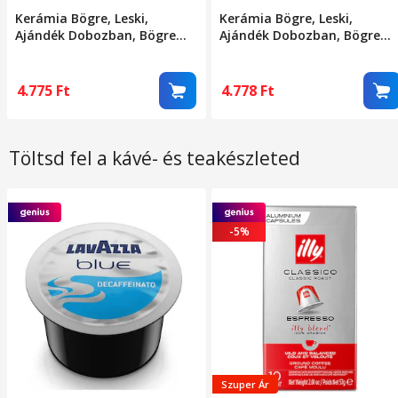
Kerámia Bögre, Leski,
Kerámia Bögre, Leski,
Ajándék Dobozban, Bögre
Ajándék Dobozban, Bögre
Teához, Kávéhoz, Retro
Teához, Kávéhoz, Retro
Design Bögre 3D Figurás
Design Bögre 3D Figurás
Tetővel, 9.5 x 8 x 8 cm, 360
Tetővel, 9.5 x 8 x 8 cm, 360
4.775
Ft
4.778
Ft
ml, Bézs, Rózsaszín Fekete
ml, Bézs, Sárga Fekete
Macska Mintával
Macska Mintával
Töltsd fel a kávé- és teakészleted
-5%
Szuper Ár