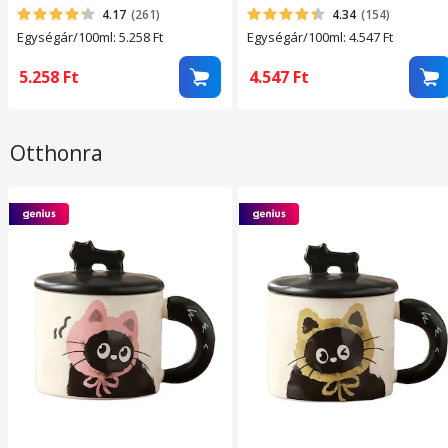
4.17
(261)
4.34
(154)
Egységár/100ml: 5.258
Ft
Egységár/100ml: 4.547
Ft
5.258
Ft
4.547
Ft
Otthonra