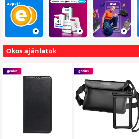
appot!
Okos ajánlatok