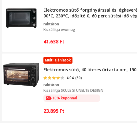
Elektromos sütő forgónyárssal és légkeveré
90°C, 230°C, időzítő 0, 60 perc sütési idő vé
raktáron
Kiszállítja
evomag
41.638
Ft
Multi ajánlatok
Elektromos sütő, 40 literes űrtartalom, 1500
4.04
(50)
raktáron
Kiszállítja
SCULE SI UNELTE DESIGN
-10% kuponnal
23.895
Ft