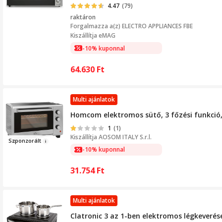
4.47
(79)
raktáron
Forgalmazza a(z)
ELECTRO APPLIANCES FBE
Kiszállítja eMAG
-10% kuponnal
64.630
Ft
Multi ajánlatok
Homcom elektromos sütő, 3 főzési funkció,
1
(1)
Kiszállítja
AOSOM ITALY S.r.l.
Szponzo
rált
-10% kuponnal
31.754
Ft
Multi ajánlatok
Clatronic 3 az 1-ben elektromos légkeverése