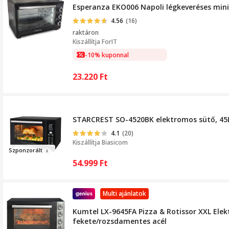
Esperanza EKO006 Napoli légkeveréses mini s
4.56
(16)
raktáron
Kiszállítja
ForIT
-10% kuponnal
23.220
Ft
STARCREST SO-4520BK elektromos sütő, 45L, 1
4.1
(20)
Kiszállítja
Biasicom
Sz
ponz
orált
54.999
Ft
Multi ajánlatok
Kumtel LX-9645FA Pizza & Rotissor XXL Elekt
fekete/rozsdamentes acél