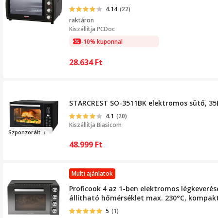
4.14
(22)
raktáron
Kiszállítja
PCDoc
-10% kuponnal
28.634
Ft
STARCREST SO-3511BK elektromos sütő, 35L, 1
4.1
(20)
Kiszállítja
Biasicom
Sz
ponzorált
48.999
Ft
Multi ajánlatok
Proficook 4 az 1-ben elektromos légkeverése
állítható hőmérséklet max. 230°C, kompakt,
5
(1)