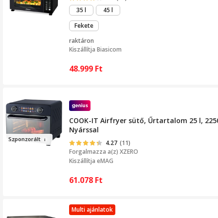
35 l
45 l
Fekete
raktáron
Kiszállítja
Biasicom
48.999
Ft
COOK-IT Airfryer sütő, Űrtartalom 25 l, 2250
Nyárssal
Sz
ponzo
rált
4.27
(11)
Forgalmazza a(z)
XZERO
Kiszállítja eMAG
61.078
Ft
Multi ajánlatok