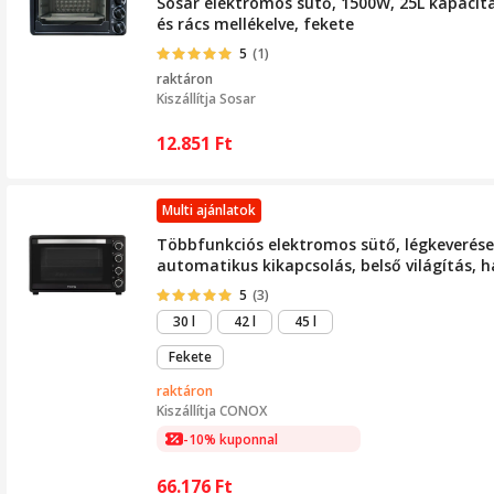
Sosar elektromos sütő, 1500W, 25L kapacitás
és rács mellékelve, fekete
5
(1)
raktáron
Kiszállítja
Sosar
12.851
Ft
Multi ajánlatok
Többfunkciós elektromos sütő, légkeveréses 
automatikus kikapcsolás, belső világítás, h
5
(3)
30 l
42 l
45 l
Fekete
raktáron
Kiszállítja
CONOX
-10% kuponnal
66.176
Ft