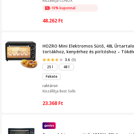
Kiszállítja
CONOX
-10% kuponnal
48.262
Ft
HOZRO Mini Elektromos Sütő, 48L Űrtartal
tortákhoz, kenyérhez és pirítóshoz – Tökél
3.6
(5)
25 l
48 l
Fekete
raktáron
Kiszállítja
Best Sells
23.368
Ft