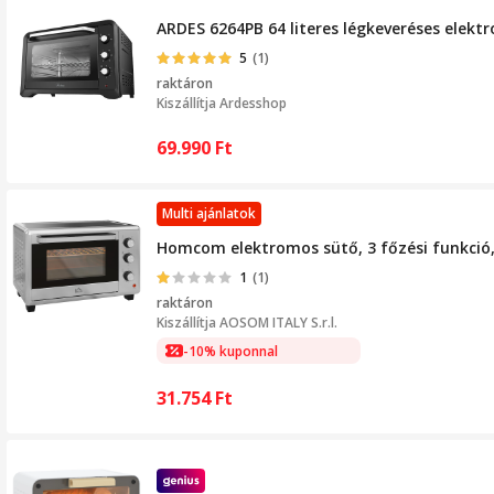
ARDES 6264PB 64 literes légkeveréses elekt
5
(1)
raktáron
Kiszállítja
Ardesshop
69.990
Ft
Multi ajánlatok
Homcom elektromos sütő, 3 főzési funkció,
1
(1)
raktáron
Kiszállítja
AOSOM ITALY S.r.l.
-10% kuponnal
31.754
Ft