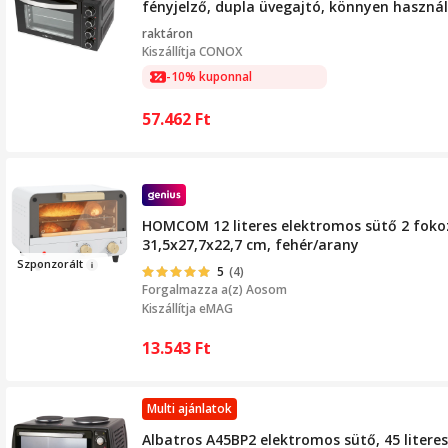
fényjelző, dupla üvegajtó, könnyen haszná
raktáron
Kiszállítja
CONOX
-10% kuponnal
57.462
Ft
HOMCOM 12 literes elektromos sütő 2 fokoz
31,5x27,7x22,7 cm, fehér/arany
Szp
onzo
r
ált
5
(4)
Forgalmazza a(z)
Aosom
Kiszállítja eMAG
13.543
Ft
Multi ajánlatok
Albatros A45BP2 elektromos sütő, 45 litere