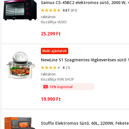
Samus CS-45BC2 elektromos sütő, 2000 W, 45
4.67
(61)
raktáron
Kiszállítja
VEXIO
25.299
Ft
Multi ajánlatok
NewLine S1 Szagmentes légkeveréses sütő
4
(1)
raktáron
Kiszállítja
RVN SHOP
-10% kuponnal
19.990
Ft
Stuffix Elektromos Sütő, 60L, 2200W, Fekete