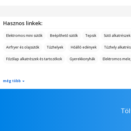
Hasznos linkek:
Elektromos mini sütők
Beépíthető sütők
Tepsik
Sütő alkatrészek
Airfryer és olajsütők
Tűzhelyek
Hőálló edények
Tűzhely alkatré
Főzőlap alkatrészek és tartozékok
Gyerekkonyhák
Elektromos mele
még több
Töl