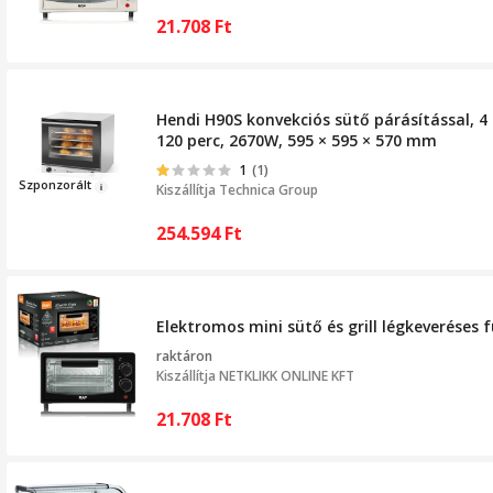
21.708
Ft
Hendi H90S konvekciós sütő párásítással, 4 
120 perc, 2670W, 595 × 595 × 570 mm
1
(1)
Sz
ponzorált
Kiszállítja
Technica Group
254.594
Ft
Elektromos mini sütő és grill légkeveréses 
raktáron
Kiszállítja
NETKLIKK ONLINE KFT
21.708
Ft