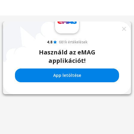
4.8
681k értékelések
Használd az eMAG
applikációt!
App letöltése