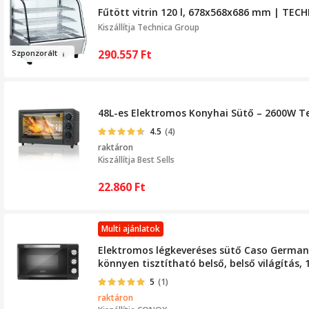
Fűtött vitrin 120 l, 678x568x686 mm | TECH
Kiszállítja
Technica Group
290.557
Ft
Szpo
nzorált
48L-es Elektromos Konyhai Sütő – 2600W Te
4.5
(4)
raktáron
Kiszállítja
Best Sells
22.860
Ft
Multi ajánlatok
Elektromos légkeveréses sütő Caso Germany
könnyen tisztítható belső, belső világítás, 
5
(1)
raktáron