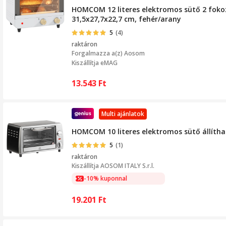
HOMCOM 12 literes elektromos sütő 2 fokoz
31,5x27,7x22,7 cm, fehér/arany
5
(4)
raktáron
Forgalmazza a(z)
Aosom
Kiszállítja eMAG
13.543
Ft
Multi ajánlatok
HOMCOM 10 literes elektromos sütő állíthat
5
(1)
raktáron
Kiszállítja
AOSOM ITALY S.r.l.
-10% kuponnal
19.201
Ft