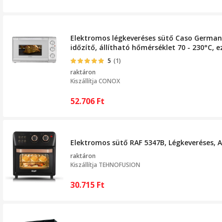
Elektromos légkeveréses sütő Caso Germany, 
időzítő, állítható hőmérséklet 70 - 230°C, e
5
(1)
raktáron
Kiszállítja
CONOX
52.706
Ft
Elektromos sütő RAF 5347B, Légkeveréses, At
raktáron
Kiszállítja
TEHNOFUSION
30.715
Ft