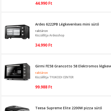
44.990
Ft
Ardes 6222PB Légkeveréses mini sütő
raktáron
Kiszállítja
Ardesshop
34.990
Ft
Girmi FE58 Grancotto 58 Elektromos légkeveré
raktáron
Kiszállítja
TYUKODI CENTER
99.988
Ft
Teesa Supreme Elite 2200W pizza sütő