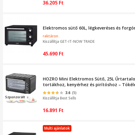
36.205
Ft
Elektromos sütő 60L, légkeveréses és forgó
raktáron
Kiszállítja
GET-IT-NOW TRADE
45.690
Ft
HOZRO Mini Elektromos Sütő, 25L Űrtartal
tortákhoz, kenyérhez és pirítóshoz – Tökél
3.6
(5)
Sz
ponzorált
Kiszállítja
Best Sells
16.891
Ft
Multi ajánlatok