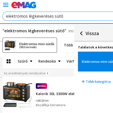
"elektromos légkeveréses sütő"
993 találat.
Vissza
Elektromos mini sütők
Több kategória
Találatok a követke
(993 termék)
Szűrő
Rendezési
Várható szállítási idő
Elektromos mini sü
Az eredmények rendezése
Több kategória
Kalorik 30L 3300W elektromos sütő, légkeve
raktáron
Kiszállítja
Extrastore