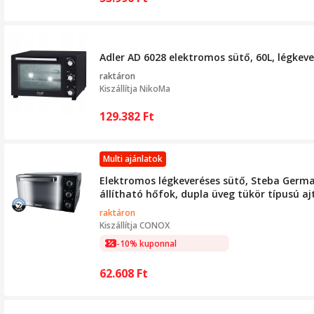
Adler AD 6028 elektromos sütő, 60L, légkeve
raktáron
Kiszállítja
NikoMa
129.382
Ft
Multi ajánlatok
Elektromos légkeveréses sütő, Steba German
állítható hőfok, dupla üveg tükör típusú aj
raktáron
Kiszállítja
CONOX
-10% kuponnal
62.608
Ft