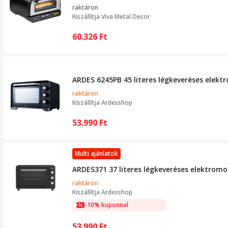
raktáron
Kiszállítja
Viva Metal Decor
60.326
Ft
ARDES 6245PB 45 literes légkeveréses elekt
raktáron
Kiszállítja
Ardesshop
53.990
Ft
Multi ajánlatok
ARDES371 37 literes légkeveréses elektrom
raktáron
Kiszállítja
Ardesshop
-10% kuponnal
53.990
Ft