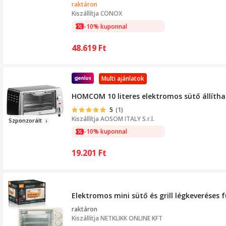
raktáron
Kiszállítja
CONOX
-10% kuponnal
48.619
Ft
Multi ajánlatok
HOMCOM 10 literes elektromos sütő állíthat
5
(1)
Kiszállítja
AOSOM ITALY S.r.l.
Sz
ponzorá
lt
-10% kuponnal
19.201
Ft
Elektromos mini sütő és grill légkeveréses 
raktáron
Kiszállítja
NETKLIKK ONLINE KFT