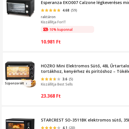
Esperanza EKO007 Calzone légkeveréses mini 
4.68
(59)
raktáron
Kiszállítja
ForIT
-10% kuponnal
10.981
Ft
HOZRO Mini Elektromos Sütő, 48L Űrtartal
tortákhoz, kenyérhez és pirítóshoz – Tökél
3.6
(5)
Sz
ponzo
rált
Kiszállítja
Best Sells
23.368
Ft
STARCREST SO-3511BK elektromos sütő, 35L, 1
4.1
(20)