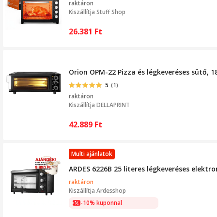
raktáron
Kiszállítja
Stuff Shop
26.381
Ft
Orion OPM-22 Pizza és légkeveréses sütő, 1
5
(1)
raktáron
Kiszállítja
DELLAPRINT
42.889
Ft
Multi ajánlatok
ARDES 6226B 25 literes légkeveréses elektr
raktáron
Kiszállítja
Ardesshop
-10% kuponnal