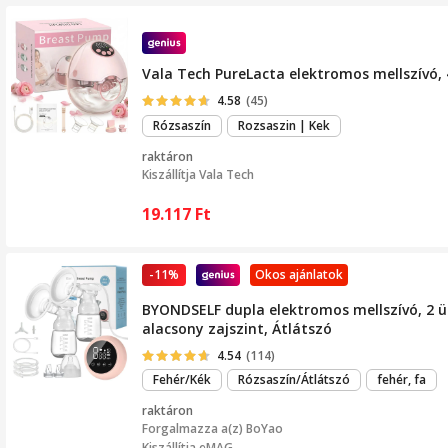
Vala Tech PureLacta elektromos mellszívó, 
4.58
(45)
Rózsaszín
Rozsaszin | Kek
raktáron
Kiszállítja
Vala Tech
19.117
Ft
-11%
Okos ajánlatok
BYONDSELF dupla elektromos mellszívó, 2 
alacsony zajszint, Átlátszó
4.54
(114)
Fehér/Kék
Rózsaszín/Átlátszó
fehér, fa
raktáron
Forgalmazza a(z)
BoYao
Kiszállítja eMAG