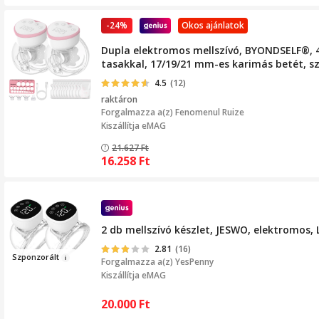
-24%
Okos ajánlatok
Dupla elektromos mellszívó, BYONDSELF®, 4 ü
tasakkal, 17/19/21 mm-es karimás betét, sz
4.5
(12)
raktáron
Forgalmazza a(z)
Fenomenul Ruize
Kiszállítja eMAG
21.627
Ft
16.258
Ft
2 db mellszívó készlet, JESWO, elektromos
2.81
(16)
Szp
onzorált
Forgalmazza a(z)
YesPenny
Kiszállítja eMAG
20.000
Ft