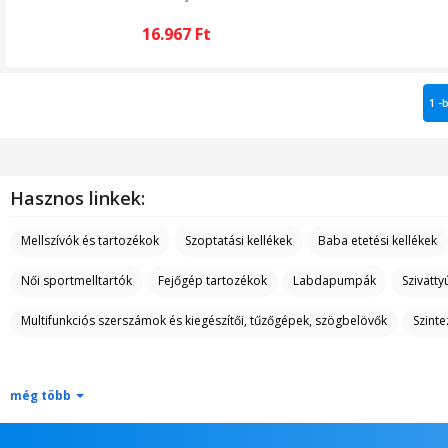
16.967
Ft
1 -
Hasznos linkek:
Mellszívók és tartozékok
Szoptatási kellékek
Baba etetési kellékek
Női sportmelltartók
Fejőgép tartozékok
Labdapumpák
Szivatty
Multifunkciós szerszámok és kiegészítői, tűzőgépek, szögbelövők
Szint
még több