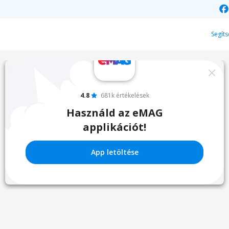
Segíts
4.8
681k értékelések
Használd az eMAG
applikációt!
App letöltése