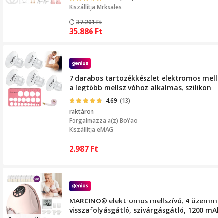
Kiszállítja
Mrksales
37.201
Ft
35.886
Ft
7 darabos tartozékkészlet elektromos mell
a legtöbb mellszívóhoz alkalmas, szilikon
4.69
(13)
raktáron
Forgalmazza a(z)
BoYao
Kiszállítja eMAG
2.987
Ft
MARCINO® elektromos mellszívó, 4 üzemmód,
visszafolyásgátló, szivárgásgátló, 1200 mA