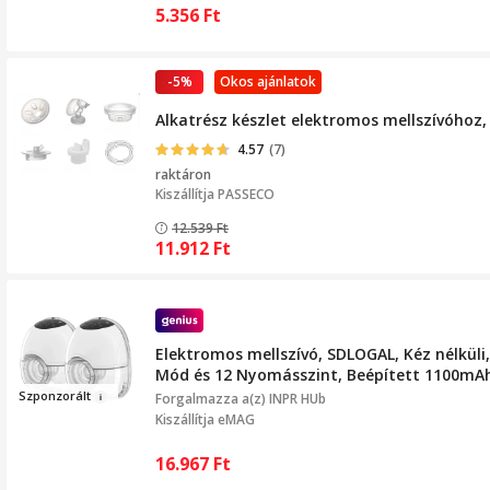
5.356
Ft
-5%
Okos ajánlatok
Alkatrész készlet elektromos mellszívóhoz, 
4.57
(7)
raktáron
Kiszállítja
PASSECO
12.539
Ft
11.912
Ft
Elektromos mellszívó, SDLOGAL, Kéz nélküli
Mód és 12 Nyomásszint, Beépített 1100mAh
Sz
ponzorált
Forgalmazza a(z)
INPR HUb
Kiszállítja eMAG
16.967
Ft