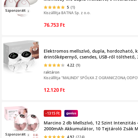
5
(1)
Szponz
or
ált
Kiszállítja
BATNA Sp. z o.o.
76.753
Ft
Elektromos mellszívó, dupla, hordozható, k
érintőképernyő, csendes, USB-ről tölthető, 
4.22
(9)
raktáron
Kiszállítja
"MALINDI" SPÓŁKA Z OGRANICZONĄ ODPO
12.120
Ft
-1315 Ft
Marcino 2 db Mellszívó, 12 Szint Intenzitá
2000mAh Akkumulátor, 10 Tejtároló Zsák M
Sz
p
onzorá
lt
4.92
(224)