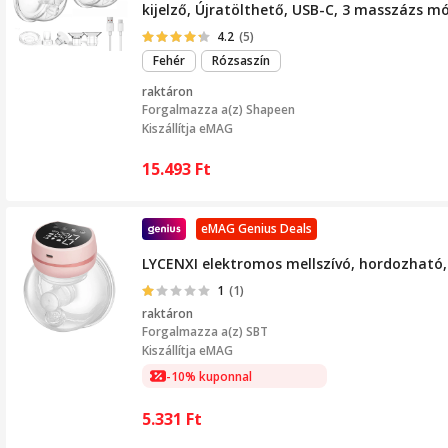
kijelző, Újratölthető, USB-C, 3 masszázs mó
4.2
(5)
Fehér
Rózsaszín
raktáron
Forgalmazza a(z)
Shapeen
Kiszállítja eMAG
15.493
Ft
eMAG Genius Deals
LYCENXI elektromos mellszívó, hordozható, t
1
(1)
raktáron
Forgalmazza a(z)
SBT
Kiszállítja eMAG
-10% kuponnal
5.331
Ft