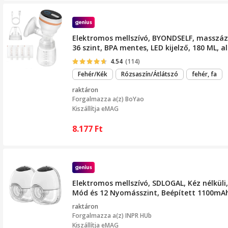
Elektromos mellszívó, BYONDSELF, masszázs
36 szint, BPA mentes, LED kijelző, 180 ML, a
4.54
(114)
Fehér/Kék
Rózsaszín/Átlátszó
fehér, fa
raktáron
Forgalmazza a(z)
BoYao
Kiszállítja eMAG
8.177
Ft
Elektromos mellszívó, SDLOGAL, Kéz nélküli
Mód és 12 Nyomásszint, Beépített 1100mAh
raktáron
Forgalmazza a(z)
INPR HUb
Kiszállítja eMAG