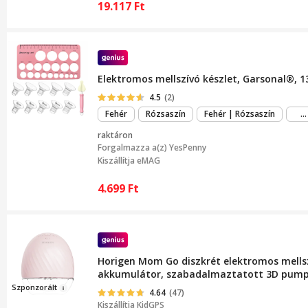
19.117
Ft
Elektromos mellszívó készlet, Garsonal®, 
4.5
(2)
Fehér
Rózsaszín
Fehér | Rózsaszín
...
raktáron
Forgalmazza a(z)
YesPenny
Kiszállítja eMAG
4.699
Ft
Horigen Mom Go diszkrét elektromos mellsz
akkumulátor, szabadalmaztatott 3D pumpar
Szponz
o
rált
4.64
(47)
Kiszállítja
KidGPS