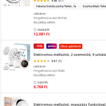
4.48
(87)
Fekete/Sötétszürke/fehér, fa
Szürke/Matt feh
raktáron
Forgalmazza a(z)
BoYao
Kiszállítja eMAG
14.634
Ft
12.081
Ft
-10%
Okos ajánlatok
Elektromos mellszívó, 2 üzemmód, 9 szívási 
3.67
(9)
raktáron
Forgalmazza a(z)
Rulin
Kiszállítja eMAG
7.537
Ft
6.768
Ft
Elektromos mellszívó, masszázs funkcióval,