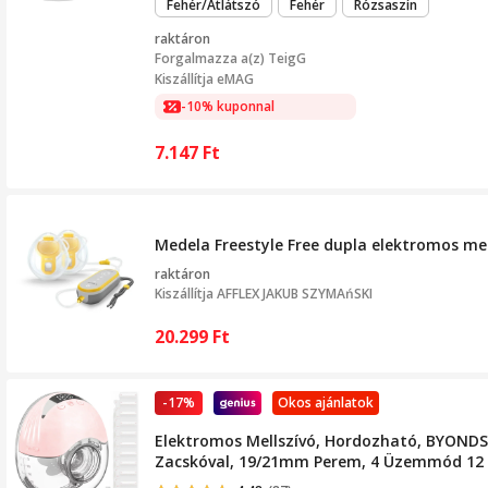
Fehér/Átlátszó
Fehér
Rózsaszín
raktáron
Forgalmazza a(z)
TeigG
Kiszállítja eMAG
-10% kuponnal
7.147
Ft
Medela Freestyle Free dupla elektromos mel
raktáron
Kiszállítja
AFFLEX JAKUB SZYMAńSKI
20.299
Ft
-17%
Okos ajánlatok
Elektromos Mellszívó, Hordozható, BYONDSEL
Zacskóval, 19/21mm Perem, 4 Üzemmód 12 In