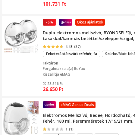
101.731
Ft
-6%
Okos ajánlatok
Dupla elektromos mellszívó, BYONDSELF®, 4 
tasakkal/karimás betéttel/szeleppel/szíjjal,
4.48
(87)
Fekete/Sötétszürke/fehér, fa
Szürke/Matt feh
raktáron
Forgalmazza a(z)
BoYao
Kiszállítja eMAG
28.516
Ft
26.650
Ft
eMAG Genius Deals
Elektromos Mellszívó, Bedee, Hordozható, 
Fehér, 180 ml, Peremméretek 17/19/21 mm, 
1
(1)