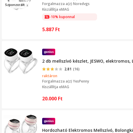
Forgalmazza a(z)
Noredvgs
Szponzo
rált
Kiszállítja eMAG
-10% kuponnal
5.887
Ft
2 db mellszívó készlet, JESWO, elektromos
2.81
(16)
raktáron
Forgalmazza a(z)
YesPenny
Kiszállítja eMAG
20.000
Ft
Hordozható Elektromos Mellszívó, Bolongkin