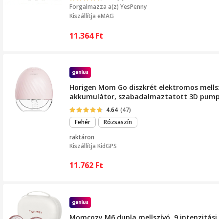
Forgalmazza a(z)
YesPenny
Kiszállítja eMAG
11.364
Ft
Horigen Mom Go diszkrét elektromos mellsz
akkumulátor, szabadalmaztatott 3D pumpar
4.64
(47)
Fehér
Rózsaszín
raktáron
Kiszállítja
KidGPS
11.762
Ft
Momcozy M6 dupla mellszívó, 9 intenzitási sz