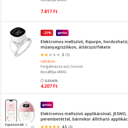
7.817
Ft
-20%
Elektromos mellszívó, Rqiurpn, hordozható,
műanyag/szilikon, átlátszó/fekete
2
(1)
raktáron
Forgalmazza a(z)
Cocoon
Kiszállítja eMAG
5.314
Ft
4.207
Ft
Elektromos mellszívó applikációval, JESWO, 
perembetéttel, bármikor állítható applikác
Szp
onz
or
ált
4.5
(2)