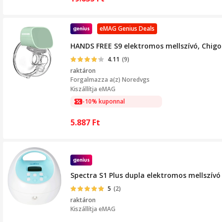
eMAG Genius Deals
HANDS FREE S9 elektromos mellszívó, Chigo
4.11
(9)
raktáron
Forgalmazza a(z)
Noredvgs
Kiszállítja eMAG
-10% kuponnal
5.887
Ft
Spectra S1 Plus dupla elektromos mellszívó
5
(2)
raktáron
Kiszállítja
eMAG