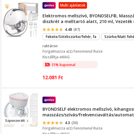
Multi ajánlatok
Elektromos mellszívó, BYONDSELF®, Masszá
diszkrét a melltartó alatt, 210 ml, Vezeték 
4.48
(87)
Fekete/Sötétszürke/fehér, fa
Szürke/Matt feh
raktáron
Forgalmazza a(z)
Fenomenul Ruize
Kiszállítja eMAG
-15% kuponnal
12.081
Ft
BYONDSELF elektromos mellszívó, kihangosí
masszázs/szívás/frekvenciaváltás/automati
Szp
onz
orált
4.3
(30)
Forgalmazza a(z)
Fenomenul Ruize
Kiszállítja eMAG