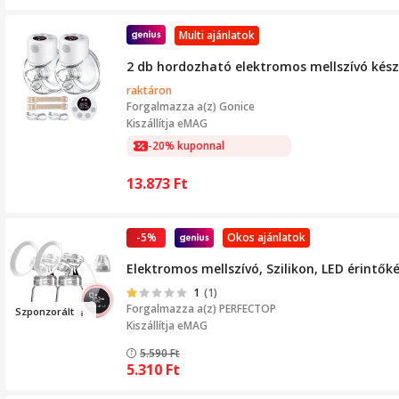
Multi ajánlatok
2 db hordozható elektromos mellszívó készle
raktáron
Forgalmazza a(z)
Gonice
Kiszállítja eMAG
-20% kuponnal
13.873
Ft
-5%
Okos ajánlatok
Elektromos mellszívó, Szilikon, LED érintő
1
(1)
Forgalmazza a(z)
PERFECTOP
Szpon
zo
rál
t
Kiszállítja eMAG
5.590
Ft
5.310
Ft