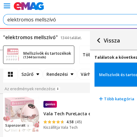
"elektromos mellszívó"
1344 találat.
Vissza
Mellszívók és tartozékok
Több kategória
Találatok a követke
(1344 termék)
Szűrő
Rendezési
Várható szállítási idő
Mellszívók és tarto
Az eredmények rendezése
Több kategória
Vala Tech PureLacta elektromos mellszívó, 
4.58
(45)
Sz
pon
z
orált
Kiszállítja
Vala Tech