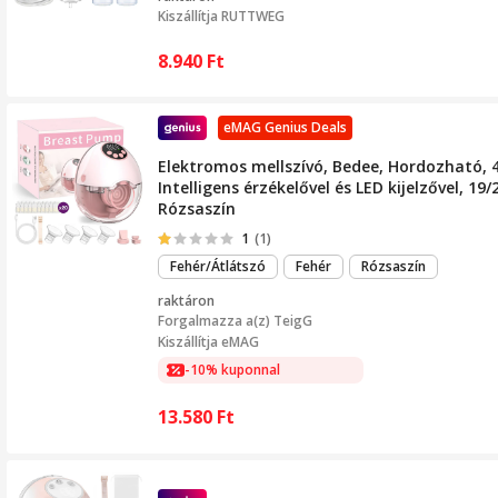
Kiszállítja
RUTTWEG
8.940
Ft
eMAG Genius Deals
Elektromos mellszívó, Bedee, Hordozható, 4
Intelligens érzékelővel és LED kijelzővel, 1
Rózsaszín
1
(1)
Fehér/Átlátszó
Fehér
Rózsaszín
raktáron
Forgalmazza a(z)
TeigG
Kiszállítja eMAG
-10% kuponnal
13.580
Ft