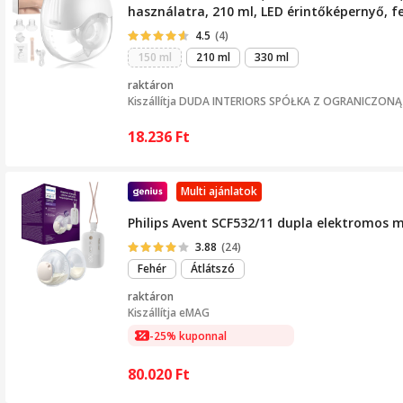
használatra, 210 ml, LED érintőképernyő, f
4.5
(4)
150 ml
210 ml
330 ml
raktáron
Kiszállítja
DUDA INTERIORS SPÓŁKA Z OGRANICZON
18.236
Ft
Multi ajánlatok
Philips Avent SCF532/11 dupla elektromos m
3.88
(24)
Fehér
Átlátszó
raktáron
Kiszállítja
eMAG
-25% kuponnal
80.020
Ft