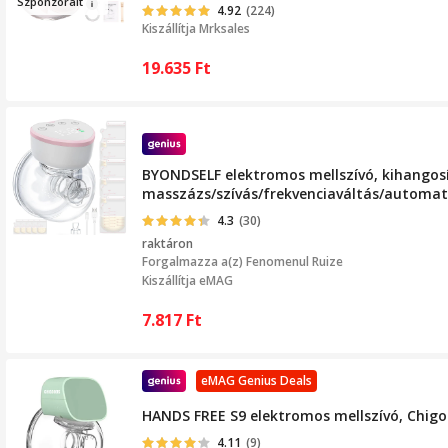
Szponz
or
ált
4.92
(224)
Kiszállítja
Mrksales
19.635
Ft
BYONDSELF elektromos mellszívó, kihangosí
masszázs/szívás/frekvenciaváltás/automati
4.3
(30)
raktáron
Forgalmazza a(z)
Fenomenul Ruize
Kiszállítja eMAG
7.817
Ft
eMAG Genius Deals
HANDS FREE S9 elektromos mellszívó, Chigo
4.11
(9)