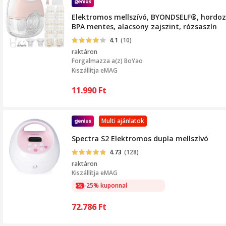
Elektromos mellszívó, BYONDSELF®, hordozh
BPA mentes, alacsony zajszint, rózsaszín
4.1
(10)
raktáron
Forgalmazza a(z)
BoYao
Kiszállítja eMAG
11.990
Ft
Multi ajánlatok
Spectra S2 Elektromos dupla mellszívó
4.73
(128)
raktáron
Kiszállítja
eMAG
-25% kuponnal
72.786
Ft