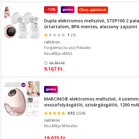
-14%
Okos ajánlatok
Dupla elektromos mellszívó, STEP100 2 palack
űrtartalom, BPA mentes, alacsony zajszint
1
(1)
raktáron
Forgalmazza a(z)
Piduules
Kiszállítja eMAG
10.701
Ft
9.167
Ft
MARCINO® elektromos mellszívó, 4 üzemmód,
visszafolyásgátló, szivárgásgátló, 1200 mA
4.92
(224)
raktáron
Kiszállítja
Mrksales
19.635
Ft