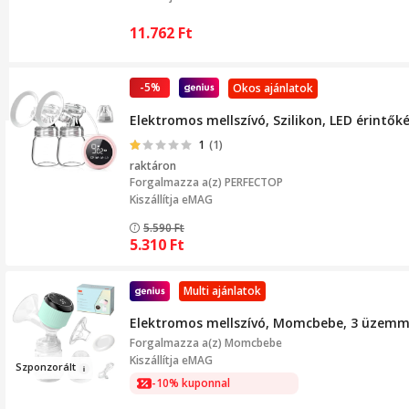
11.762
Ft
-5%
Okos ajánlatok
Elektromos mellszívó, Szilikon, LED érintő
1
(1)
raktáron
Forgalmazza a(z)
PERFECTOP
Kiszállítja eMAG
5.590
Ft
5.310
Ft
Multi ajánlatok
Elektromos mellszívó, Momcbebe, 3 üzemmód
Forgalmazza a(z)
Momcbebe
Kiszállítja eMAG
Szpon
zorál
t
-10% kuponnal