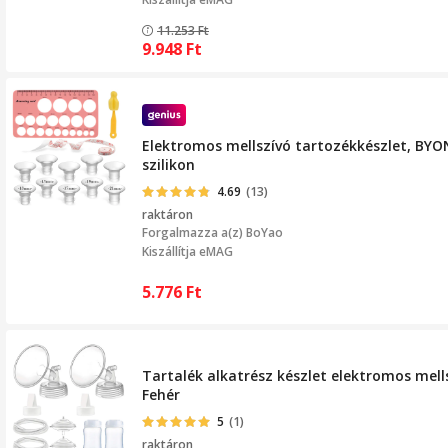
11.253
Ft
9.948
Ft
Elektromos mellszívó tartozékkészlet, BYON
szilikon
4.69
(13)
raktáron
Forgalmazza a(z)
BoYao
Kiszállítja eMAG
5.776
Ft
Tartalék alkatrész készlet elektromos mells
Fehér
5
(1)
raktáron