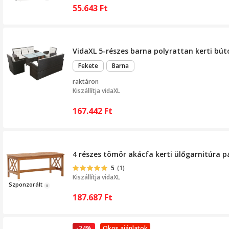
55.643
Ft
VidaXL 5-részes barna polyrattan kerti bút
Fekete
Barna
raktáron
Kiszállítja
vidaXL
167.442
Ft
4 részes tömör akácfa kerti ülőgarnitúra p
5
(1)
Kiszállítja
vidaXL
Szponzo
rált
187.687
Ft
-24%
Okos ajánlatok