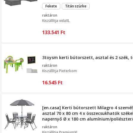
Fekete
Titán szürke
raktáron
Kiszállítja
vidaXL
133.541
Ft
3toysm kerti bútorszett, asztal és 2 szék,
raktáron
Kiszállítja
Pieterkom
16.545
Ft
[en.casa] Kerti bútorszett Milagro 4 személ
asztal 70 x 80 cm 4 x összecsukhatók székek
napernyő Ø x 180 cm alumínium/poliészter
fekete/sötétszürke
raktáron
Kiszállítja
PremiumXL