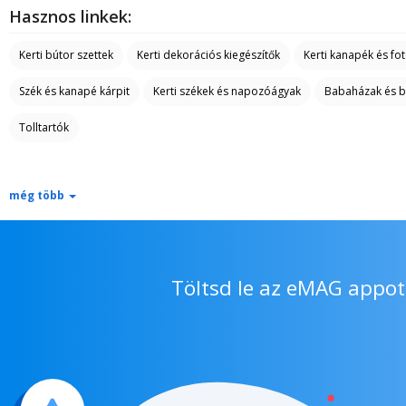
Hasznos linkek:
Kerti bútor szettek
Kerti dekorációs kiegészítők
Kerti kanapék és fot
Szék és kanapé kárpit
Kerti székek és napozóágyak
Babaházak és b
Tolltartók
még több
Töltsd le az eMAG appot