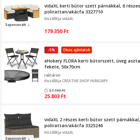
vidaXL kerti bútor szett párnákkal, 6 részes
polirattan/akácfa 3327710
Kiszállítja
vidaXL
Szpo
nzorált
179.350
Ft
-5%
Okos ajánlatok
eHokery FLORA kerti bútorszett, üveg aszta
fekete, 50x70cm
raktáron
Kiszállítja
CREATIVE SHOP HUNGARY
27.190
Ft
25.803
Ft
vidaXL 2 részes kerti bútor szett párnákkal
polirattan/akácfa 3325246
Kiszállítja
vidaXL
Szpon
zorált