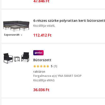
47.846
Ft
6-részes szürke polyrattan kerti bútorszet
Kiszállítja
vidaXL
112.412
Ft
Szponz
orált
Bútorszett
5
(1)
raktáron
Forgalmazza a(z)
YNA SMART SHOP
Kiszállítja eMAG
36.036
Ft