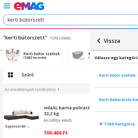
"kerti bútorszett"
1296 találat.
Vissza
Kerti bútor szettek
Kerti dekorációs kiegész
Válassz egy kategóri
(1082 termék)
(214 termék)
Szűrő
Rendezési
Kerti bútor szettek
Az eredmények rendezése
Kerti dekorációs ki
vidaXL barna polirattan kerti bútorgarnitúr
32,2 kg
Kiszállítja
vidaXL
Több kategória
Szponzor
ált
106.466
Ft