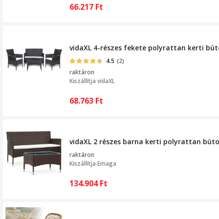
66.217
Ft
vidaXL 4-részes fekete polyrattan kerti bú
4.5
(2)
raktáron
Kiszállítja
vidaXL
68.763
Ft
vidaXL 2 részes barna kerti polyrattan bút
raktáron
Kiszállítja
Emaga
134.904
Ft