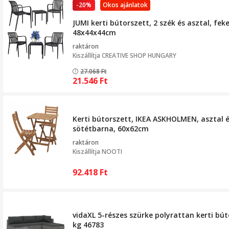
-20%
Okos ajánlatok
JUMI kerti bútorszett, 2 szék és asztal, fe
48x44x44cm
raktáron
Kiszállítja
CREATIVE SHOP HUNGARY
27.068
Ft
21.546
Ft
Kerti bútorszett, IKEA ASKHOLMEN, asztal é
sötétbarna, 60x62cm
raktáron
Kiszállítja
NOOTI
92.418
Ft
vidaXL 5-részes szürke polyrattan kerti bú
kg 46783