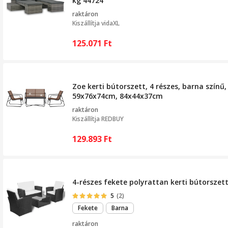
kg 44724
raktáron
Kiszállítja
vidaXL
125.071
Ft
Zoe kerti bútorszett, 4 részes, barna szín
59x76x74cm, 84x44x37cm
raktáron
Kiszállítja
REDBUY
129.893
Ft
4-részes fekete polyrattan kerti bútorszet
5
(2)
Fekete
Barna
raktáron