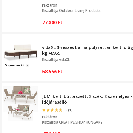
raktáron
Kiszállítja
Outdoor Living Products
77.800
Ft
vidaXL 3-részes barna polyrattan kerti ülő
kg 48955
Kiszállítja
vidaXL
Sz
pon
zo
rált
58.556
Ft
JUMI kerti bútorszett, 2 szék, 2 személyes k
időjárásálló
5
(1)
raktáron
Kiszállítja
CREATIVE SHOP HUNGARY