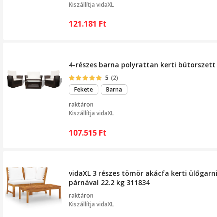
Kiszállítja
vidaXL
121.181
Ft
4-részes barna polyrattan kerti bútorszett
5
(2)
Fekete
Barna
raktáron
Kiszállítja
vidaXL
107.515
Ft
vidaXL 3 részes tömör akácfa kerti ülőgarn
párnával 22.2 kg 311834
raktáron
Kiszállítja
vidaXL