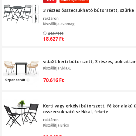
3 részes összecsukható bútorszett, szürke
raktáron
Kiszállítja
evomag
24.671
Ft
18.627
Ft
vidaXL kerti bútorszett, 3 részes, poliratta
Kiszállítja
vidaXL
70.616
Ft
Szp
onzorá
lt
Kerti vagy erkélyi bútorszett, félkör alakú 
összecsukható székkal, fekete
raktáron
Kiszállítja
Brico