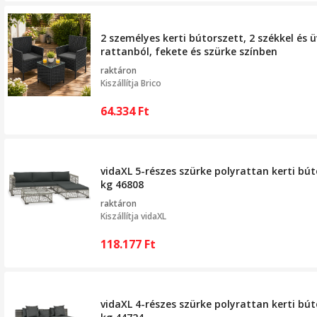
2 személyes kerti bútorszett, 2 székkel és ü
rattanból, fekete és szürke színben
raktáron
Kiszállítja
Brico
64.334
Ft
vidaXL 5-részes szürke polyrattan kerti bú
kg 46808
raktáron
Kiszállítja
vidaXL
118.177
Ft
vidaXL 4-részes szürke polyrattan kerti bú