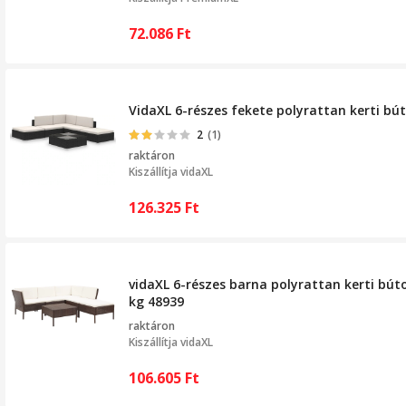
72.086
Ft
VidaXL 6-részes fekete polyrattan kerti bú
2
(1)
raktáron
Kiszállítja
vidaXL
126.325
Ft
vidaXL 6-részes barna polyrattan kerti bút
kg 48939
raktáron
Kiszállítja
vidaXL
106.605
Ft