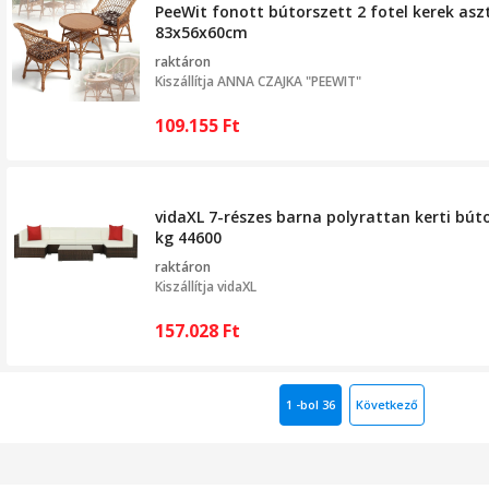
PeeWit fonott bútorszett 2 fotel kerek asz
83x56x60cm
raktáron
Kiszállítja
ANNA CZAJKA "PEEWIT"
109.155
Ft
vidaXL 7-részes barna polyrattan kerti bút
kg 44600
raktáron
Kiszállítja
vidaXL
157.028
Ft
1 -bol 36
Következő