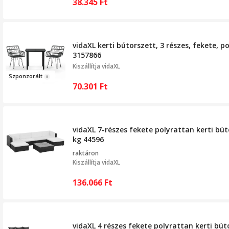
38.345
Ft
vidaXL kerti bútorszett, 3 részes, fekete, po
3157866
Kiszállítja
vidaXL
Sz
ponzorált
70.301
Ft
vidaXL 7-részes fekete polyrattan kerti bú
kg 44596
raktáron
Kiszállítja
vidaXL
136.066
Ft
vidaXL 4 részes fekete polyrattan kerti bút