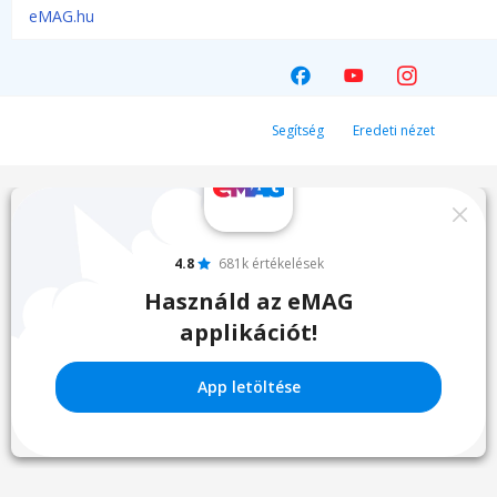
eMAG.hu
Segítség
Eredeti nézet
4.8
681k értékelések
Használd az eMAG
applikációt!
App letöltése