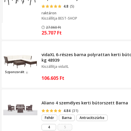
4.8
(5)
raktáron
Kiszállítja
BEST-SHOP
27.060
Ft
25.707
Ft
vidaXL 6-részes barna polyrattan kerti bút
kg 48939
Kiszállítja
vidaXL
Sz
ponzor
ált
106.605
Ft
Aliano 4 személyes kerti bútorszett Barna
4.84
(31)
Fehér
Barna
Antracitszürke
4
5