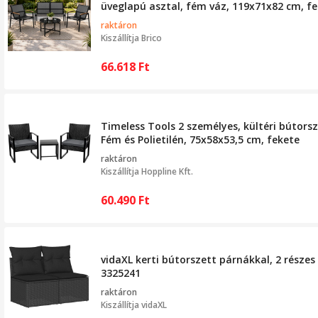
üveglapú asztal, fém váz, 119x71x82 cm, f
raktáron
Kiszállítja
Brico
66.618
Ft
Timeless Tools 2 személyes, kültéri bútors
Fém és Polietilén, 75x58x53,5 cm, fekete
raktáron
Kiszállítja
Hoppline Kft.
60.490
Ft
vidaXL kerti bútorszett párnákkal, 2 részes
3325241
raktáron
Kiszállítja
vidaXL