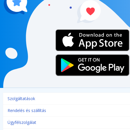
Szolgáltatások
Rendelés és szállítás
Ügyfélszolgálat