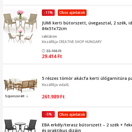
-11%
Okos ajánlatok
JUMI kerti bútorszett, üvegasztal, 2 szék, 
84x51x72cm
raktáron
Kiszállítja
CREATIVE SHOP HUNGARY
33.106
Ft
29.414
Ft
5 részes tömör akácfa kerti ülőgarnitúra p
Kiszállítja
vidaXL
261.989
Ft
Sz
ponzo
rá
lt
-5%
Okos ajánlatok
EBA erkély/terasz bútorszett – 2 szék + fek
és praktikus dizájn