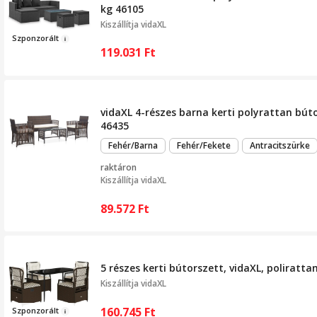
kg 46105
Kiszállítja
vidaXL
Szp
on
zor
ált
119.031
Ft
vidaXL 4-részes barna kerti polyrattan bút
46435
Fehér/Barna
Fehér/Fekete
Antracitszürke
raktáron
Kiszállítja
vidaXL
89.572
Ft
5 részes kerti bútorszett, vidaXL, poliratta
Kiszállítja
vidaXL
160.745
Ft
Sz
ponz
orált