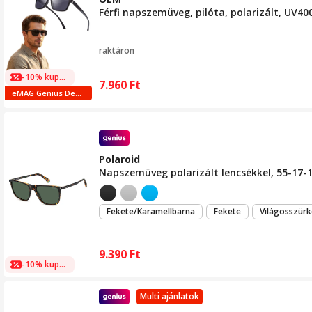
Férfi napszemüveg, pilóta, polarizált, UV400
raktáron
-10% kuponnal
7.960
Ft
eMAG Genius Deals
Polaroid
Napszemüveg polarizált lencsékkel, 55-17-
Fekete/Karamellbarna
Fekete
Világosszürk
9.390
Ft
-10% kuponnal
Multi ajánlatok