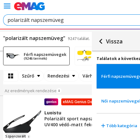
"polarizált napszemüveg"
9247 találat.
Vissza
Férfi napszemüvegek
Női napszemüvegek
Találatok a követke
(9246 termék)
(5746 termék)
Szűrő
Rendezési
Várható szállítási idő
Férfi napszemüveg
Az eredmények rendezése
Női napszemüvege
eMAG Genius Deals
Luoistu
Polarizált sport napszemüveg férfiaknak n
UV400 védő-matt fekete
Több kategória
Szponz
orá
l
t