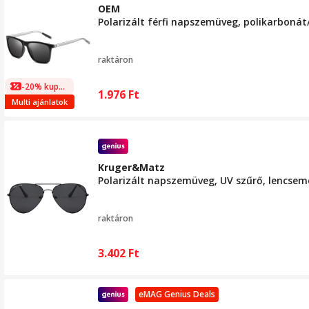
OEM
Polarizált férfi napszemüveg, polikarboná
raktáron
-20% kuponnal
1.976
Ft
Multi ajánlatok
Kruger&Matz
Polarizált napszemüveg, UV szűrő, lencsem
raktáron
3.402
Ft
eMAG Genius Deals