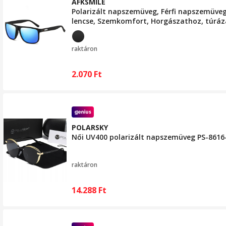
AFKSMILE
Polarizált napszemüveg, Férfi napszemüveg,
lencse, Szemkomfort, Horgászathoz, túráz
Műanyag, 141x50x134mm, Fekete/Kék
raktáron
2.070
Ft
POLARSKY
Női UV400 polarizált napszemüveg PS-8616
raktáron
14.288
Ft