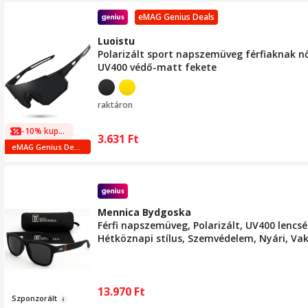
eMAG Genius Deals
Luoistu
Polarizált sport napszemüveg férfiaknak n
UV400 védő-matt fekete
raktáron
-10% kuponnal
3.631
Ft
eMAG Genius Deals
Mennica Bydgoska
Férfi napszemüveg, Polarizált, UV400 lencs
Hétköznapi stílus, Szemvédelem, Nyári, Va
13.970
Ft
Szponzor
á
lt