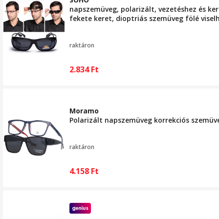
napszemüveg, polarizált, vezetéshez és ker
fekete keret, dioptriás szemüveg fölé visel
raktáron
2.834
Ft
Moramo
Polarizált napszemüveg korrekciós szemüv
raktáron
4.158
Ft