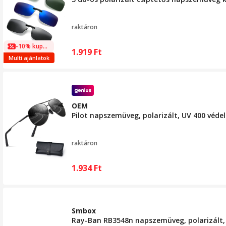
raktáron
-10% kuponnal
1.919
Ft
Multi ajánlatok
OEM
Pilot napszemüveg, polarizált, UV 400 véde
raktáron
1.934
Ft
Smbox
Ray-Ban RB3548n napszemüveg, polarizált,