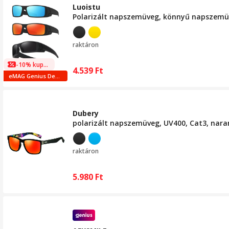
Luoistu
Polarizált napszemüveg, könnyű napszemü
raktáron
-10% kuponnal
4.539
Ft
eMAG Genius Deals
Dubery
polarizált napszemüveg, UV400, Cat3, nar
raktáron
5.980
Ft