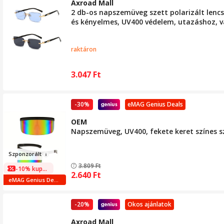
Axroad Mall
2 db-os napszemüveg szett polarizált lencsé
és kényelmes, UV400 védelem, utazáshoz, v
raktáron
3.047
Ft
-30%
eMAG Genius Deals
OEM
Napszemüveg, UV400, fekete keret színes s
Szp
onz
orá
lt
3.809
Ft
-10% kuponnal
2.640
Ft
eMAG Genius Deals
-20%
Okos ajánlatok
Axroad Mall