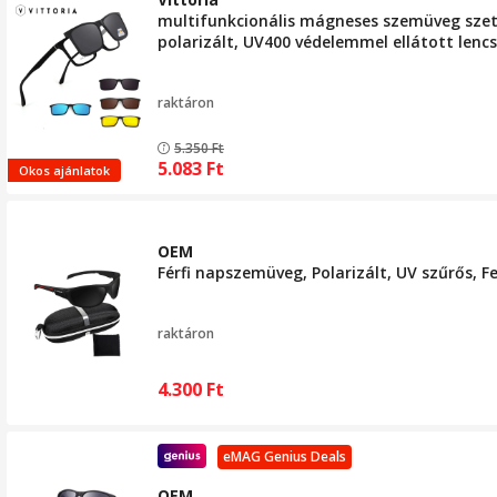
multifunkcionális mágneses szemüveg szett,
polarizált, UV400 védelemmel ellátott lenc
raktáron
5.350
Ft
5.083
Ft
Okos ajánlatok
OEM
Férfi napszemüveg, Polarizált, UV szűrős, F
raktáron
4.300
Ft
eMAG Genius Deals
OEM