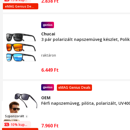
2.838
Ft
eMAG Genius Deals
Chucai
3 pár polarizált napszemüveg készlet, Pol
raktáron
6.449
Ft
eMAG Genius Deals
OEM
Férfi napszemüveg, pilóta, polarizált, UV400
Szponzorál
t
-10% kuponnal
7.960
Ft