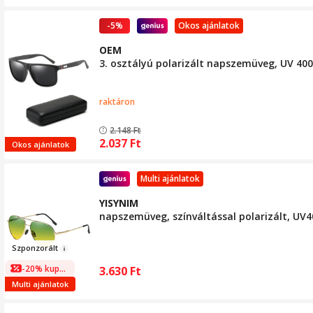
-5%
Okos ajánlatok
OEM
3. osztályú polarizált napszemüveg, UV 400
raktáron
2.148
Ft
2.037
Ft
Okos ajánlatok
Multi ajánlatok
YISYNIM
napszemüveg, színváltással polarizált, UV4
Szponzorál
t
-20% kuponnal
3.630
Ft
Multi ajánlatok