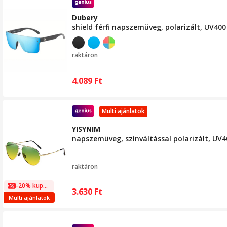
Dubery
shield férfi napszemüveg, polarizált, UV40
raktáron
4.089
Ft
Multi ajánlatok
YISYNIM
napszemüveg, színváltással polarizált, UV4
raktáron
-20% kuponnal
3.630
Ft
Multi ajánlatok