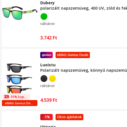
Dubery
polarizált napszemüveg, 400 UV, zöld és fe
raktáron
3.742
Ft
eMAG Genius Deals
Luoistu
Polarizált napszemüveg, könnyű napszemü
raktáron
-10% kuponnal
4.539
Ft
eMAG Genius Deals
-5%
Okos ajánlatok
Vittoria