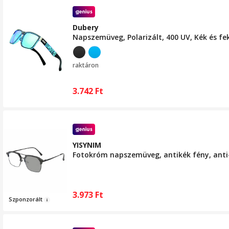
Dubery
Napszemüveg, Polarizált, 400 UV, Kék és fe
raktáron
3.742
Ft
YISYNIM
Fotokróm napszemüveg, antikék fény, anti-
3.973
Ft
Szp
onzorált