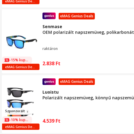
eMAG Genius Deals
eMAG Genius Deals
Senmase
OEM polarizált napszemüveg, polikarbonát
raktáron
-15% kuponnal
2.838
Ft
eMAG Genius Deals
eMAG Genius Deals
Luoistu
Polarizált napszemüveg, könnyű napszemü
Szpo
nzo
rált
-10% kuponnal
4.539
Ft
eMAG Genius Deals