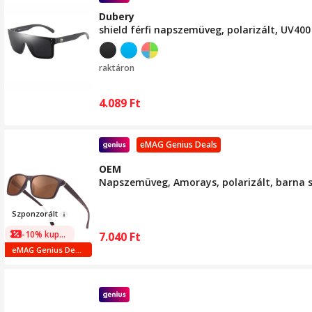
Dubery
shield férfi napszemüveg, polarizált, UV40
raktáron
4.089
Ft
eMAG Genius Deals
OEM
Napszemüveg, Amorays, polarizált, barna s
Szponz
or
ált
-10% kuponnal
7.040
Ft
eMAG Genius Deals