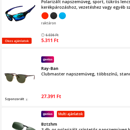
Polarizált napszemüveg, sport, tükrös lenc
kerékpározáshoz, vezetéshez vagy egyéb s
raktáron
6.036
Ft
5.311
Ft
Okos ajánlatok
Ray-Ban
Clubmaster napszemüveg, többszínű, stand
27.391
Ft
Szp
onz
or
ált
Multi ajánlatok
Bztzhm
3 db-os polarizált csíptetős napszemüveg ké