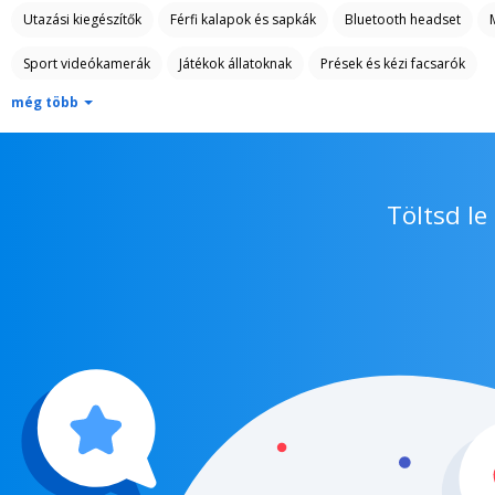
Utazási kiegészítők
Férfi kalapok és sapkák
Bluetooth headset
Sport videókamerák
Játékok állatoknak
Prések és kézi facsarók
még több
Töltsd l