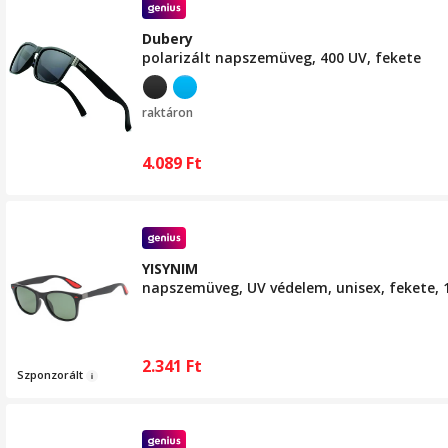
Dubery
polarizált napszemüveg, 400 UV, fekete
raktáron
4.089
Ft
YISYNIM
napszemüveg, UV védelem, unisex, fekete, 
2.341
Ft
Szp
on
zorált