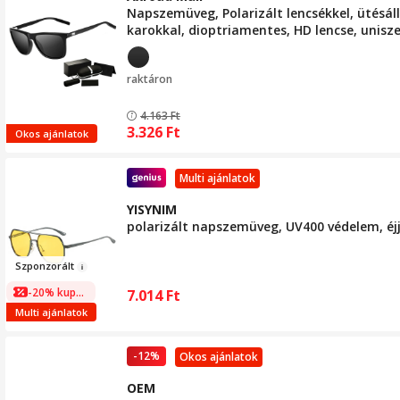
Napszemüveg, Polarizált lencsékkel, ütésál
karokkal, dioptriamentes, HD lencse, unis
fekete/szürke
raktáron
4.163
Ft
3.326
Ft
Okos ajánlatok
Multi ajánlatok
YISYNIM
polarizált napszemüveg, UV400 védelem, éjje
Szpo
nzorált
-20% kuponnal
7.014
Ft
Multi ajánlatok
-12%
Okos ajánlatok
OEM