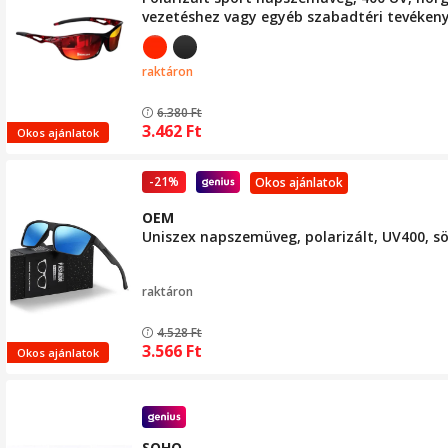
vezetéshez vagy egyéb szabadtéri tevéke
raktáron
6.380
Ft
3.462
Ft
Okos ajánlatok
-21%
Okos ajánlatok
OEM
Uniszex napszemüveg, polarizált, UV400, s
raktáron
4.528
Ft
3.566
Ft
Okos ajánlatok
SOHO