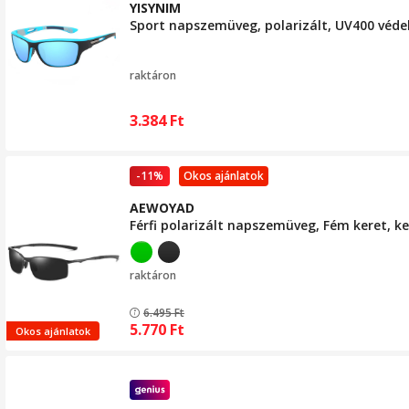
YISYNIM
Sport napszemüveg, polarizált, UV400 védel
raktáron
3.384
Ft
-11%
Okos ajánlatok
AEWOYAD
Férfi polarizált napszemüveg, Fém keret, 
raktáron
6.495
Ft
5.770
Ft
Okos ajánlatok