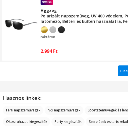
Hggzeg
Polarizált napszemüveg, UV 400 védelem, Pol
látómező, Beltéri és kültéri használatra, F
raktáron
2.994
Ft
1 -bo
Hasznos linkek:
Férfi napszemüvegek
Női napszemüvegek
Sportszemüvegek és len
Okos ruházati kiegészítők
Party kiegészítők
Szerelések és tartozéko