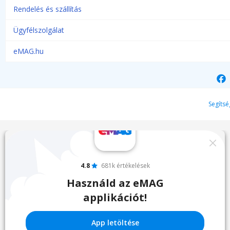
Rendelés és szállítás
Ügyfélszolgálat
eMAG.hu
Segítsé
4.8
681k értékelések
Használd az eMAG
applikációt!
App letöltése