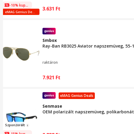
-10% kuponnal
3.631
Ft
eMAG Genius Deals
Smbox
Ray-Ban RB3025 Aviator napszemüveg, 55-14
raktáron
7.921
Ft
eMAG Genius Deals
Senmase
OEM polarizált napszemüveg, polikarbonát
Szponz
orá
lt
-15% kuponnal