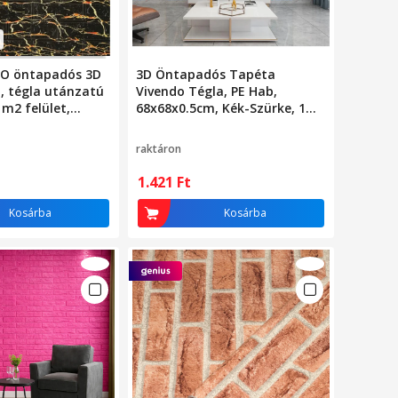
RO öntapadós 3D
3D Öntapadós Tapéta
, tégla utánzatú
Vivendo Tégla, PE Hab,
 m2 felület,
68x68x0.5cm, Kék-Szürke, 1
jn, nagyon
Lap, Vágható, Beltéri, Vízálló,
helyezhető, TG-22
Könnyen Felhelyezhető,
raktáron
Dekoratív Fali Panel, 3D
Burkolat Nappali Hálószoba
1.421
Ft
Konyha
Kosárba
Kosárba