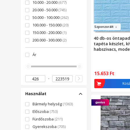
10.000 - 20.000
(677)
20.000 - 50.000
(745)
50.000 - 100.000
(262)
100.000 - 150.000
(20)
Sz
pon
zorált
150.000 - 200.000
(1)
40 db-os öntapad
200.000 - 300.000
(2)
tapéta készlet, k
habszivacs, mode
Ár
bármilyen helyre 
vízálló, méretek 
Macvi®, kék tégl
15.653
Ft
Kos
Használat
Bármely helység
(1363)
Előszoba
(753)
Fürdőszoba
(211)
Gyerekszoba
(705)