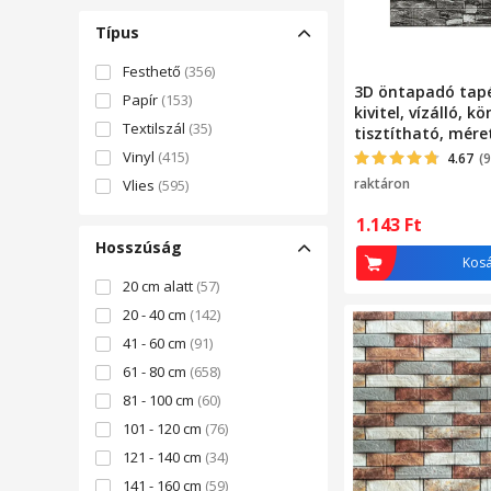
Típus
Festhető
(356)
3D öntapadó tap
Papír
(153)
kivitel, vízálló, k
Textilszál
(35)
tisztítható, mére
dombornyomott 
Vinyl
(415)
4.67
(9
modell, szürke / f
raktáron
Vlies
(595)
Depot ®
1.143
Ft
Hosszúság
Kos
20 cm alatt
(57)
20 - 40 cm
(142)
41 - 60 cm
(91)
61 - 80 cm
(658)
81 - 100 cm
(60)
101 - 120 cm
(76)
121 - 140 cm
(34)
141 - 160 cm
(59)