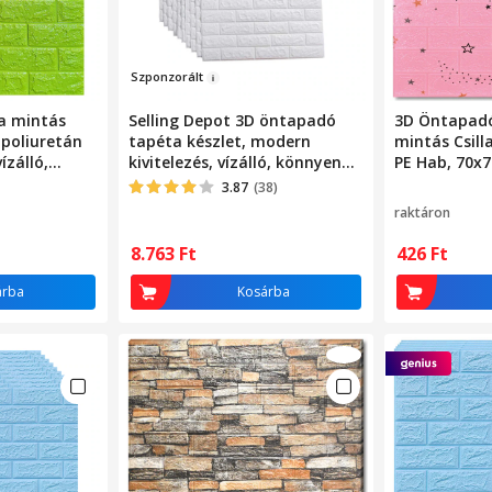
Szpo
n
zorált
a mintás
Selling Depot 3D öntapadó
3D Öntapadó
 poliuretán
tapéta készlet, modern
mintás Csill
ízálló,
kivitelezés, vízálló, könnyen
PE Hab, 70x
tisztítható, 77x70 cm,
2.5mm, Türki
3.87
(38)
dombornyomott tégla
Nedvességál
raktáron
modell, fehér, 10 db
Nem mérgező
Vágható, Be
8.763
Ft
426
Ft
Hálószoba G
Dekoratív Fal
árba
Kosárba
Rózsaszín