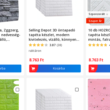
Szponzorál
t
Szuper Ár
, Zggzerg,
Selling Depot 3D öntapadó
10 db HOZR
, nedvesség-
tapéta készlet, modern
tapéta készl
álló,
kivitelezés, vízálló, könnyen
mintás, falr
lhető és
tisztítható, 77x70 cm,
4,9 négyzetm
3.87
(38)
ri
dombornyomott tégla
fed le, mode
raktáron
ználható,
modell, fehér, 10 db
könnyen fels
 x 10m,
Rombusz fe
8.763
Ft
8.763
Ft
árba
Kosárba