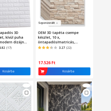
Szpo
n
zorált
tapadós 3D
OEM 3D tapéta csempe
et, kívül puha
készlet, 10 x,
 modern dizájn
öntapadós/matricás,
lyre alkalmas,
mosható, puha hab, modern
4.82
(17)
3.27
(22)
77 méret, Macvi®,
dizájn, 70x77 cm, 5,39 nm
modell
17.526
Ft
Kosárba
Kosárba