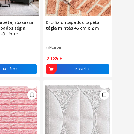
apéta, rózsaszín
D-c-fix öntapadós tapéta
padós tégla,
tégla mintás 45 cm x 2 m
ső térbe
raktáron
2.185
Ft
Kosárba
Kosárba