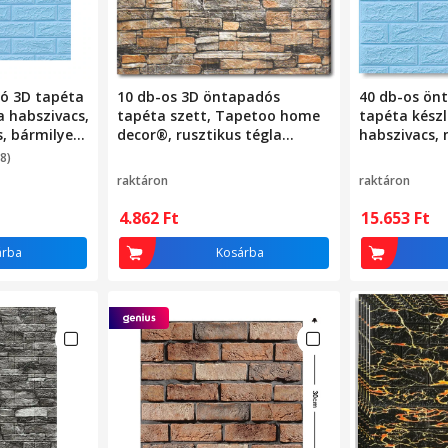
ó 3D tapéta
10 db-os 3D öntapadós
40 db-os ön
a habszivacs,
tapéta szett, Tapetoo home
tapéta készl
s, bármilyen
decor®, rusztikus tégla
habszivacs,
ízálló,
mintázatú barna és sárga,
bármilyen he
8)
acvi®, kék
70x77 cm, 5,3 m², 2,5 mm
vízálló, mér
raktáron
raktáron
vastagság, poliuretán hab,
Macvi®, kék 
mosható, konyhába,
4.862
Ft
15.653
Ft
nappaliba, hálószobába,
fürdőszobába
árba
Kosárba