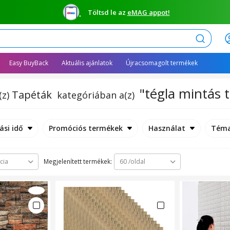
Töltsd le az
eMAG appot!
Keresés
Easy BuyBack
Aktuális ajánlatok
Újracsomagolt termékek
"tégla mintás 
Tapéták
(z)
kategóriában a(z)
ási idő
Promóciós termékek
Használat
Tém
Megjelenített termékek:
cia
60 /oldal