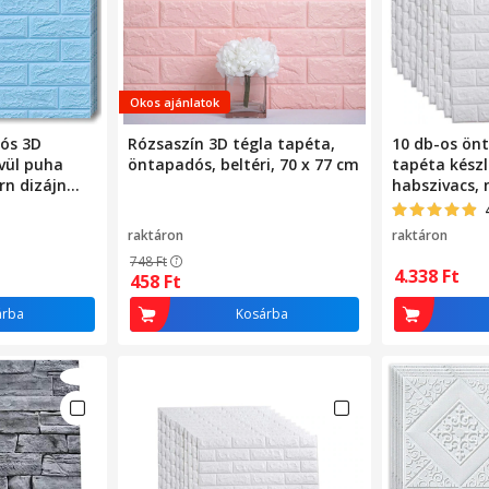
Okos ajánlatok
ós 3D
Rózsaszín 3D tégla tapéta,
10 db-os ön
ívül puha
öntapadós, beltéri, 70 x 77 cm
tapéta készl
rn dizájn
habszivacs,
alkalmas,
bármilyen he
70x77,
vízálló, 70x
raktáron
raktáron
a modell
fehér tégla 
748
Ft
4.338
Ft
458
Ft
árba
Kosárba