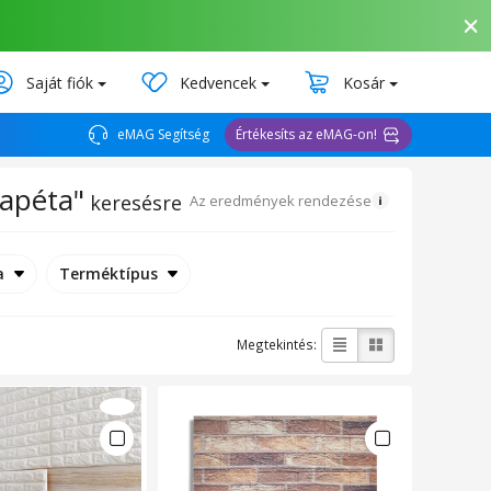
Saját fiók
Kedvencek
Kosár
eMAG Segítség
Értékesíts az eMAG-on!
tapéta"
keresésre
Az eredmények rendezése
a
Terméktípus
Megtekintés: