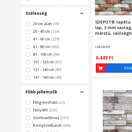
161 - 180 cm
(77)
Szélesség
181 - 200 cm
(651)
2 m felett
(379)
SDEPOT® tapéta s
20 cm alatt
(69)
lap, 3 mm vastag
20 - 40 cm
(159)
méretű, valóságh
mintázat, többsz
41 - 60 cm
(329)
árnyalatok
61 - 80 cm
(662)
raktáron
81 - 100 cm
(86)
6.449
Ft
101 - 120 cm
(81)
Kos
121 - 140 cm
(89)
141 - 160 cm
(48)
161 - 180 cm
(72)
Főbb jellemzők
180 cm felett
(636)
Félig mosható
(22)
Fényálló
(563)
Gombaellenes
(533)
Környezetbarát
(966)