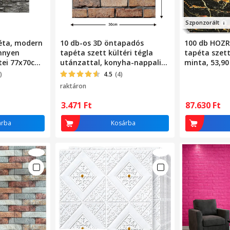
Szponzorá
lt
éta, modern
10 db-os 3D öntapadós
100 db HOZ
önnyen
tapéta szett kültéri tégla
tapéta szett
tei 77x70cm,
utánzattal, konyha-nappali
minta, 53,90
tégla
falra, könnyen tisztítható,
modern dizá
)
4.5
(4)
ekete Selling
vízálló, öntapadó, 30x30 cm,
könnyen fel
raktáron
barna
3.471
Ft
87.630
Ft
árba
Kosárba