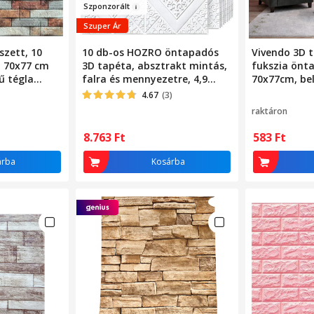
Szponzor
ál
t
Szuper Ár
zett, 10
10 db-os HOZRO öntapadós
Vivendo 3D t
, 70x77 cm
3D tapéta, absztrakt mintás,
fukszia önta
ű tégla
falra és mennyezetre, 4,9
70x77cm, bel
ínű
négyzetméter területet fed
4.67
(3)
le, modern dizájn, nagyon
raktáron
könnyen felszerelhető,
Rhombus Gold
8.763
Ft
583
Ft
árba
Kosárba