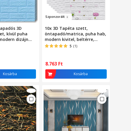
Szponz
or
ált
tapadós 3D
10x 3D Tapéta szett,
et, kívül puha
öntapadó/matrica, puha hab,
 modern dizájn
modern kivitel, beltérre,
lyre alkalmas,
könnyen tisztítható, vízálló,
5
(1)
etek 70x77,
méretei 70 cm x 77 cm x 0,3
tégla modell
cm, Hőlégballonos kivitel,
gyerekszobába, Fehér, Eladó
8.763
Ft
Raktár
Kosárba
Kosárba