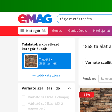
(open
Kategóriák
Genius
Genius Deals
Hitel ajánlat
megamenu)
Találatok a következő
1868 találat a
kategóriákból:
Tapéták
Várható szállít
(1868 termék)
több kategória
Rendezés:
Relevan
Várható szállítási idő
-61%
Várható szállítás: Holnapig
Várható szállítási idő: 2
napon belül