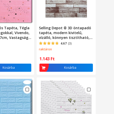
s Tapéta, Tégla
Selling Depot ® 3D öntapadó
agokkal, Vivendo,
tapéta, modern kivitelű,
77cm, Vastagság
vízálló, könnyen tisztítható,
z Szín,
méretei 77x70cm,
4.67
(3)
ló, Biztonságos
dombornyomott tégla
raktáron
, Ollóval
modell, krém/bézs színben
lső Tér Nappali
1.143
Ft
yerekszoba,
i Panel,
Kosárba
Kosárba