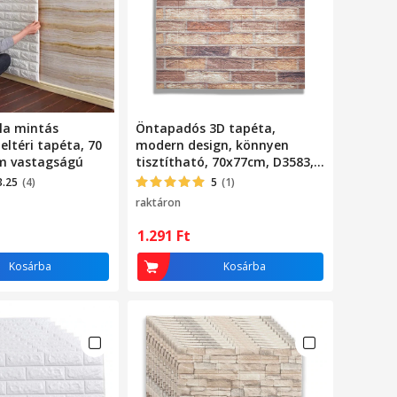
la mintás
Öntapadós 3D tapéta,
ltéri tapéta, 70
modern design, könnyen
m vastagságú
tisztítható, 70x77cm, D3583,
tégla mintás, barna/krém
3.25
(4)
5
(1)
raktáron
1.291
Ft
Kosárba
Kosárba