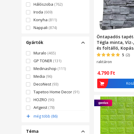
Hálószoba
(762)
Iroda
(669)
Konyha
(811)
Nappali
(874)
Öntapadós tapéta
Gyártók
Tégla minta, Víz-
és foltálló, Kopás
Muralo
(465)
Könnyen felszere
5
(2)
tisztítható, Belté
GP TONER
(131)
raktáron
dekorációhoz has
Medinashop
(111)
falvédő, PVC, 0,45
4.790
Ft
Media
(96)
Szürke
Kos
DecoNest
(93)
Tapetoo Home Decor
(91)
HOZRO
(90)
Artgeist
(78)
selling depot
(61)
még több (86)
NEXTLY
(59)
Téma