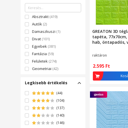
Absztrakt
(419)
Autók
(2)
GREATON 3D tégl
Damaszkuszi
(1)
tapéta, 77x70cm,
Divat
(101)
hab, öntapadós, v
Egyebek
(381)
élénkzöld
Fantázia
(59)
raktáron
Felületek
(274)
2.595
Ft
Geometriai
(42)
Klasszikus
(371)
Kos
Legkisebb értékelés
Konyha
(158)
Pop art és Animáció
(8)
(44)
Rajzfilmek és Képregények
(104)
(33)
(137)
Sziluettek és emberek
(6)
(140)
Természet
(82)
(146)
Tájkép
(15)