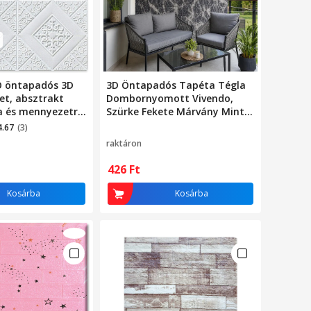
O öntapadós 3D
3D Öntapadós Tapéta Tégla
et, absztrakt
Dombornyomott Vivendo,
a és mennyezetre,
Szürke Fekete Márvány Minta,
éter területet
70x77 cm, Vinil 0.3-0.5 mm,
4.67
(3)
rn dizájn, nagyon
Vízálló, Kiegészítő Ragasztó
raktáron
zerelhető,
Nélkül, Nyom Nélkül
hér
Eltávolítható, Hálószoba
426
Ft
Nappali Konyha Fürdőszoba,
Dekoratív Fali Panel
Kosárba
Kosárba