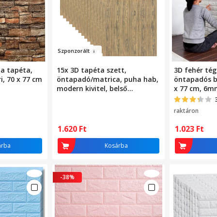
Szponzorá
lt
la tapéta,
15x 3D tapéta szett,
3D fehér tég
i, 70 x 77 cm
öntapadó/matrica, puha hab,
öntapadós be
modern kivitel, belső
x 77 cm, 6m
használatra, könnyen
tisztítható, vízálló, méretei 70
raktáron
cm x 77 cm x 0,3 cm,
sötétbarna fa, Selling Depot
1.620
Ft
1.023
Ft
árba
Kosárba
-38%