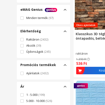
eMAG Genius
Minden termék
(97)
Okos ajánlatok
Elérhetőség
Klasszikus 3D tég
öntapadós, beltér
Raktáron
(2432)
Akciók
(39)
Újdonságok
(245)
raktáron
1.390
Ft
536
Ft
Promóciós termékek
Kos
Ajánlatok
(2432)
Ár
1 - 5.000
(199)
5.000 - 10.000
(526)