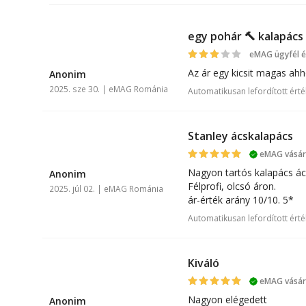
egy pohár 🔨 kalapács
eMAG ügyfél é
A
Az ár egy kicsit magas ahh
Anonim
2025. sze 30. | eMAG Románia
Automatikusan lefordított érté
Stanley ácskalapács
eMAG vásárl
A
Nagyon tartós kalapács ács
Anonim
Félprofi, olcsó áron.
2025. júl 02. | eMAG Románia
ár-érték arány 10/10. 5*
Automatikusan lefordított érté
Kiváló
eMAG vásárl
A
Nagyon elégedett
Anonim