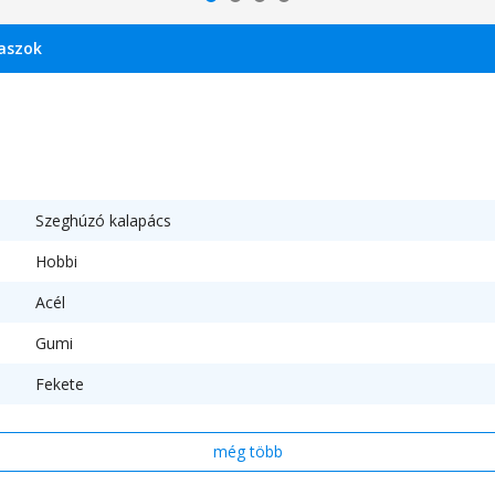
laszok
Szeghúzó kalapács
Hobbi
Acél
Gumi
Fekete
még több