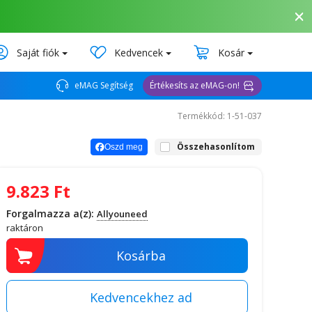
Saját fiók
Kedvencek
Kosár
eMAG Segítség
Értékesíts az eMAG-on!
Termékkód: 1-51-037
Összehasonlítom
Oszd meg
9.823
Ft
Forgalmazza a(z):
Allyouneed
raktáron
Kosárba