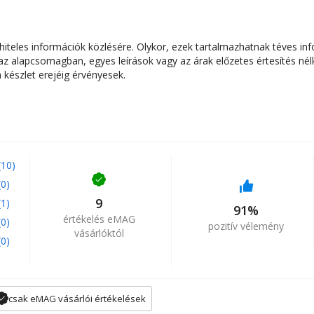
325 mm
600 g
teles információk közlésére. Olykor, ezek tartalmazhatnak téves inf
 alapcsomagban, egyes leírások vagy az árak előzetes értesítés nélk
készlet erejéig érvényesek.
(10)
(0)
9
(1)
91%
értékelés eMAG
(0)
pozitív vélemény
vásárlóktól
(0)
csak eMAG vásárlói értékelések