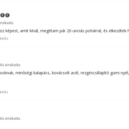
 😅😅
rtékelés
oz képest, amit kínál, megittam pár 20 unciás pohárral, és elkezdtek
kelés
ói értékelés
oknak, minőségi kalapács, kovácsolt acél, rezgéscsillapító gumi nyél
kelés
ói értékelés