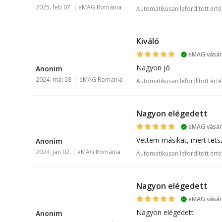
2025. feb 07. | eMAG Románia
Automatikusan lefordított érté
Kiváló
eMAG vásárl
A
Nagyon jó
Anonim
2024. máj 28. | eMAG Románia
Automatikusan lefordított érté
Nagyon elégedett
eMAG vásárl
A
Vettem másikat, mert tetsz
Anonim
2024. jan 02. | eMAG Románia
Automatikusan lefordított érté
Nagyon elégedett
eMAG vásárl
A
Nagyon elégedett
Anonim