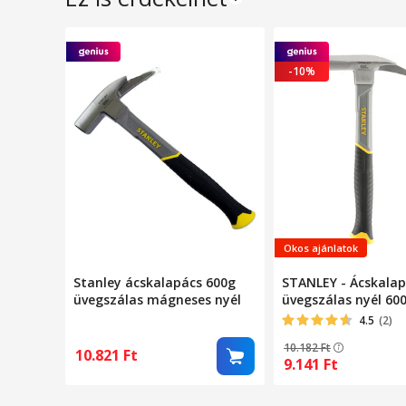
-10%
Okos ajánlatok
Stanley ácskalapács 600g
STANLEY - Ácskala
üvegszálas mágneses nyél
üvegszálas nyél 60
[STHT0-51311]
4.5
(2)
10.182
Ft
10.821
Ft
9.141
Ft