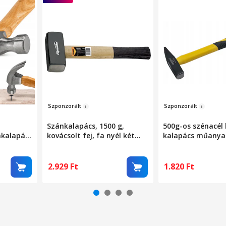
Szp
onzorált
Sz
po
nzorált
Szánkalapács, 1500 g,
500g-os szénacél 
mkalapács
kovácsolt fej, fa nyél két
kalapács műanyag
z,
színben// SPARTA
33.5 cm
unkához,
2.929
Ft
1.820
Ft
eléshez,
helybe