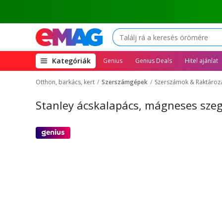
(open
Kategóriák
Genius
Genius Deals
Hitel ajánlat
megamenu)
Otthon, barkács, kert
Szerszámgépek
Szerszámok & Raktároz
Stanley ácskalapács, mágneses szeg