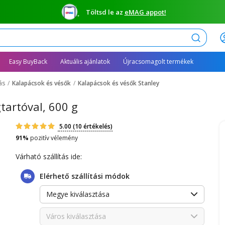
Töltsd le az
eMAG appot!
Keresés
Easy BuyBack
Aktuális ajánlatok
Újracsomagolt termékek
ás
Kalapácsok és vésők
Kalapácsok és vésők Stanley
tartóval, 600 g
5.00
(10 értékelés)
91%
pozitív vélemény
Várható szállítás ide:
Elérhető szállítási módok
Megye kiválasztása
Város kiválasztása