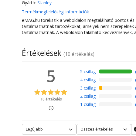
Hosszúság
Gyártó:
Stanley
Termékmegfelelőségi információk
Súly
eMAG.hu törekszik a weboldalon megtalálható pontos és hi
tartalmazhatnak tartozékokat, amelyek nem szerepelnek az
tartalmazhatnak. A weboldalon található kedvezmények, a 
Értékelések
(10 értékelés)
5
5 csillag
4 csillag
3 csillag
2 csillag
10 értékelés
1 csillag
Legújabb
Összes értékelés