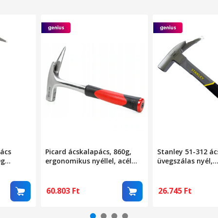
pács
Picard ácskalapács, 860g,
Stanley 51-312 ác
0g
ergonomikus nyéllel, acél
üvegszálas nyél,
kés, piros/fekete, mágneses
kétkomponensű
szegtartóval
csúszásmentes m
mágneses szegtar
60.803
Ft
26.745
Ft
Többszínű