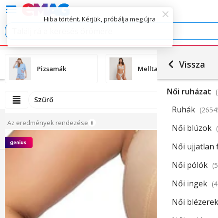
Hiba történt. Kérjük, próbálja meg újra
Vissza
Pizsamák
Melltartók
Női ruházat
Szűrő
Rende
1
Ruhák
(2654
Az eredmények rendezése
Női blúzok
Női ujjatlan
Női pólók
(
Női ingek
(
Női blézere