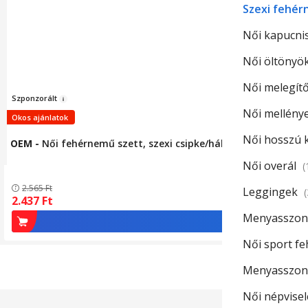
Szexi fehé
Női kapucni
Női öltönyö
Női melegít
Szp
onzorált
Női mellény
Okos ajánlatok
Női hosszú 
OEM
-
Női fehérnemű szett, szexi csipke/hálós modell, 2XL mé
Női overál
(
2.565
Ft
Leggingek
2.437
Ft
Menyasszon
Női sport f
Menyasszony
Női népvise