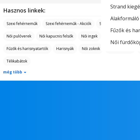
Strand kieg
Hasznos linkek:
Alakformál
Szexi fehérneműk
Szexi fehérneműk - Akciók
Szexi fehérneműk - Új
Fűzők és ha
Női pulóverek
Női kapucnis felsők
Női ingek
Női blézerek
Nő
Női fürdők
Fűzők és harisnyatartók
Harisnyák
Női zoknik
Női pizsamák
Télikabátok
még több