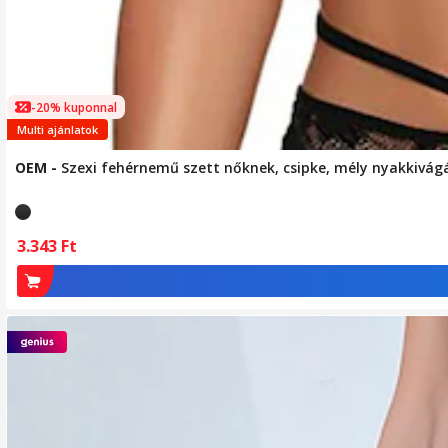
-20% kuponnal
Multi ajánlatok
OEM
-
Szexi fehérnemű szett nőknek, csipke, mély nyakkivágás
3.343
Ft