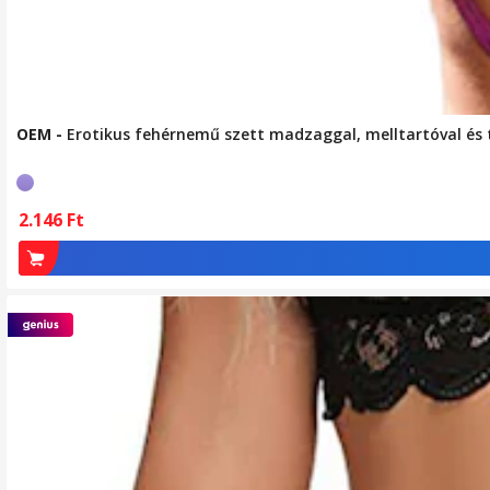
OEM
-
Erotikus fehérnemű szett madzaggal, melltartóval és 
2.146
Ft