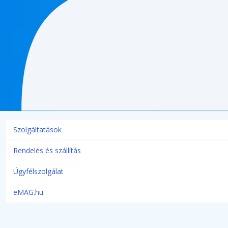
Szolgáltatások
Rendelés és szállítás
Ügyfélszolgálat
eMAG.hu