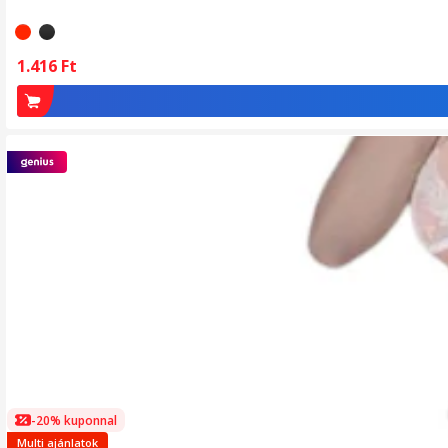
1.416
Ft
-20% kuponnal
Multi ajánlatok