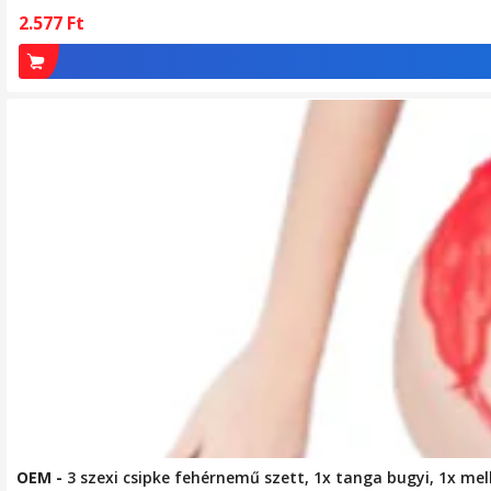
2.577
Ft
OEM
-
3 szexi csipke fehérnemű szett, 1x tanga bugyi, 1x mell