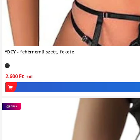
YDCY
-
fehérnemű szett, fekete
2.600
Ft
-tól