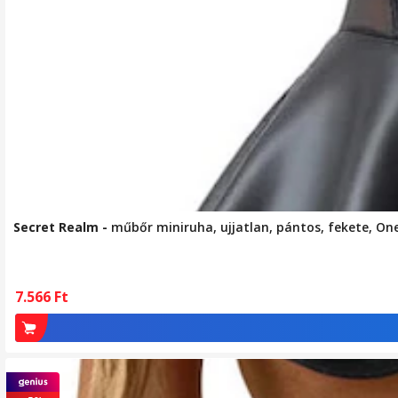
Secret Realm
-
műbőr miniruha, ujjatlan, pántos, fekete, One
7.566
Ft