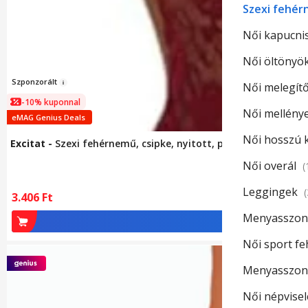
Szexi fehé
Női kapucni
Női öltönyö
Sz
ponzorál
t
Női melegít
-10% kuponnal
Női mellény
eMAG Genius Deals
Női hosszú 
Excitat
-
Szexi fehérnemű, csipke, nyitott, piros, egy méret
Női overál
(
Leggingek
3.406
Ft
Menyasszon
Női sport f
Menyasszony
Női népvise