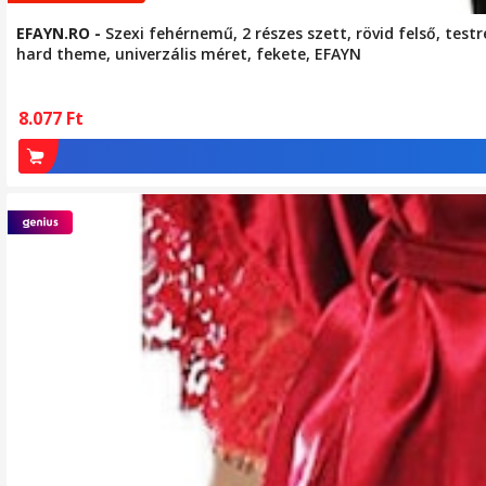
EFAYN.RO
-
Szexi fehérnemű, 2 részes szett, rövid felső, test
hard theme, univerzális méret, fekete, EFAYN
8.077
Ft