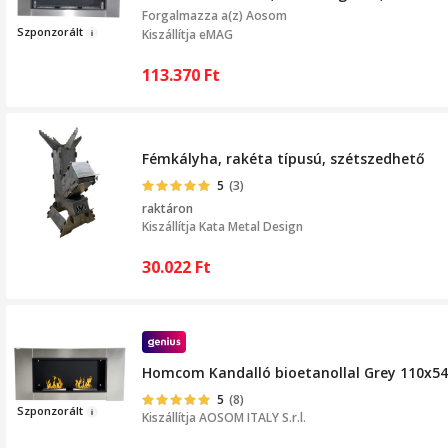
Forgalmazza a(z)
Aosom
Szponz
orált
Kiszállítja eMAG
113.370
Ft
Fémkályha, rakéta típusú, szétszedhető
5
(3)
raktáron
Kiszállítja
Kata Metal Design
30.022
Ft
Homcom Kandalló bioetanollal Grey 110x54
5
(8)
Szpo
nzo
rált
Kiszállítja
AOSOM ITALY S.r.l.