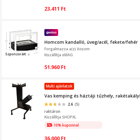
23.411
Ft
Homcom kandalló, üveg/acél, fekete/fehér
Forgalmazza a(z)
Aosom
Sz
pon
zorált
Kiszállítja eMAG
51.960
Ft
Multi ajánlatok
Vas kemping és háztáji tűzhely, rakétakál
2.6
(5)
raktáron
Kiszállítja
SHOPXL
-10% kuponnal
36.000
Ft