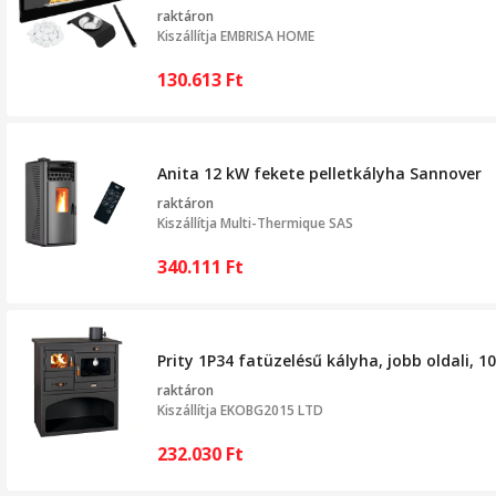
raktáron
Kiszállítja
EMBRISA HOME
130.613
Ft
Anita 12 kW fekete pelletkályha Sannover
raktáron
Kiszállítja
Multi-Thermique SAS
340.111
Ft
Prity 1P34 fatüzelésű kályha, jobb oldali, 1
raktáron
Kiszállítja
EKOBG2015 LTD
232.030
Ft