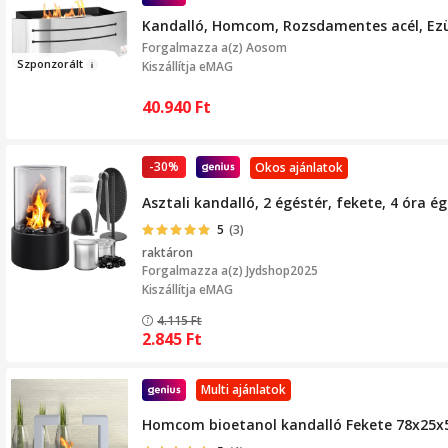
Kandalló, Homcom, Rozsdamentes acél, Ez
Forgalmazza a(z)
Aosom
Szp
o
n
zorált
Kiszállítja eMAG
40.940
Ft
-30%
Okos ajánlatok
Asztali kandalló, 2 égéstér, fekete, 4 óra é
5
(3)
raktáron
Forgalmazza a(z)
Jydshop2025
Kiszállítja eMAG
4.115
Ft
2.845
Ft
Multi ajánlatok
Homcom bioetanol kandalló Fekete 78x25x