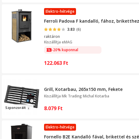
Elektro-hétvége
Ferroli Padova F kandalló, fához, briketthe
3.83
(6)
raktáron
Kiszállítja
eMAG
-20% kuponnal
122.063
Ft
Grill, Kotarbau, 265x150 mm, Fekete
Kiszállítja
Mk Trading Michal Kotarba
8.079
Ft
Szponzo
rál
t
Elektro-hétvége
Fornello B2E Kandalló fával, brikettel és s