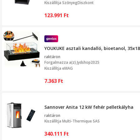
Kiszállítja
SzőnyegDiszkont
123.991
Ft
YOUKUKE asztali kandalló, bioetanol, 35x18
raktáron
Forgalmazza a(z)
Jydshop2025
Kiszállítja eMAG
7.363
Ft
Sannover Anita 12 kW fehér pelletkályha
raktáron
Kiszállítja
Multi-Thermique SAS
340.111
Ft