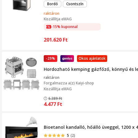
Bordó
Csontszín
raktáron
Kiszállítja
eMAG
-15% kuponnal
201.620
Ft
-29%
Okos ajánlatok
Hordozható kemping gázfőző, könnyű és le
raktáron
Forgalmazza a(z)
Kaiyi-shop
Kiszállítja eMAG
6.389
Ft
4.477
Ft
Bioetanol kandalló, hőálló üveggel, 1200 x 
5
(2)