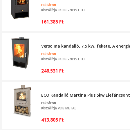
raktáron
Kiszállítja
EKOBG2015 LTD
161.385
Ft
Verso Ina kandalló, 7,5 kW, fekete, A energ
raktáron
Kiszállítja
EKOBG2015 LTD
246.531
Ft
ECO Kandalló,Martina Plus,5kw,Elefáncsont
raktáron
Kiszállítja
VDB METAL
413.805
Ft