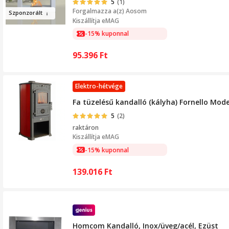
5
(1)
Forgalmazza a(z)
Aosom
Sz
po
nzor
ált
Kiszállítja eMAG
-15% kuponnal
95.396
Ft
Elektro-hétvége
Fa tüzelésű kandalló (kályha) Fornello Mo
5
(2)
raktáron
Kiszállítja
eMAG
-15% kuponnal
139.016
Ft
Homcom Kandalló, Inox/üveg/acél, Ezüst