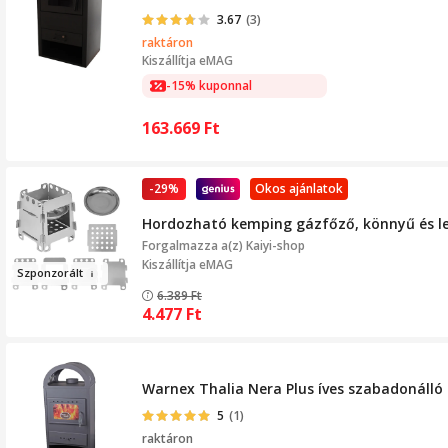
3.67
(3)
raktáron
Kiszállítja
eMAG
-15% kuponnal
163.669
Ft
-29%
Okos ajánlatok
Hordozható kemping gázfőző, könnyű és le
Forgalmazza a(z)
Kaiyi-shop
Kiszállítja eMAG
Szp
onzorált
6.389
Ft
4.477
Ft
Warnex Thalia Nera Plus íves szabadonálló 
5
(1)
raktáron