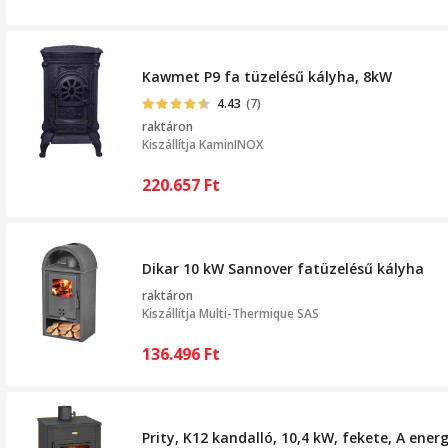
Kawmet P9 fa tüzelésű kályha, 8kW
4.43
(7)
raktáron
Kiszállítja
KaminINOX
220.657
Ft
Dikar 10 kW Sannover fatüzelésű kályha
raktáron
Kiszállítja
Multi-Thermique SAS
136.496
Ft
Prity, K12 kandalló, 10,4 kW, fekete, A ener