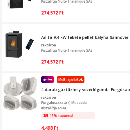
Kiszállítja
Multi-Thermique SAS
274.572
Ft
Anita 9,4 kW fekete pellet kályha Sannover
raktáron
Kiszállítja
Multi-Thermique SAS
274.572
Ft
Multi ajánlatok
4 darab gáztűzhely vezérlőgomb. Forgókap
raktáron
Forgalmazza a(z)
Mozeeda
Kiszállítja eMAG
-15% kuponnal
4.498
Ft