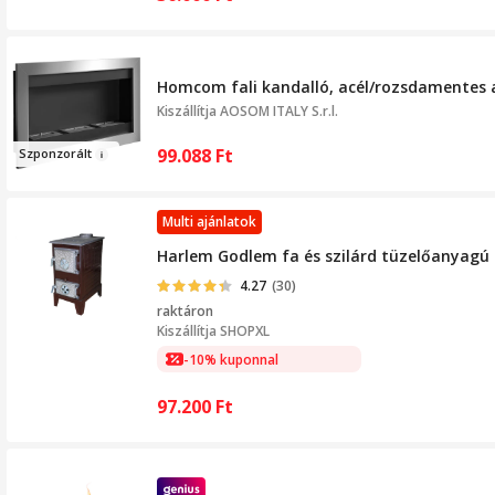
Homcom fali kandalló, acél/rozsdamentes ac
Kiszállítja
AOSOM ITALY S.r.l.
99.088
Ft
Szponz
orá
lt
Multi ajánlatok
Harlem Godlem fa és szilárd tüzelőanyag
4.27
(30)
raktáron
Kiszállítja
SHOPXL
-10% kuponnal
97.200
Ft