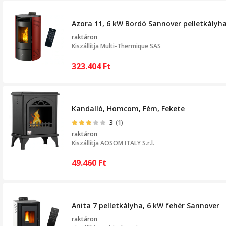
Azora 11, 6 kW Bordó Sannover pelletkályh
raktáron
Kiszállítja
Multi-Thermique SAS
323.404
Ft
Kandalló, Homcom, Fém, Fekete
3
(1)
raktáron
Kiszállítja
AOSOM ITALY S.r.l.
49.460
Ft
Anita 7 pelletkályha, 6 kW fehér Sannover
raktáron