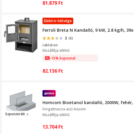
81.879
Ft
Elektro-hétvége
Ferroli Breta N Kandalló, 9 kW, 2.8 kg/h, 39
3
(6)
raktáron
Kiszállítja
eMAG
-15% kuponnal
82.136
Ft
Homcom Bioetanol kandalló, 2000W, fehér
Forgalmazza a(z)
Aosom
Szponzo
rált
Kiszállítja eMAG
13.704
Ft