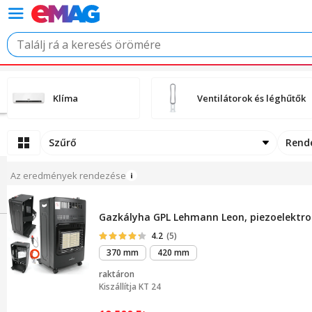
Klíma
Ventilátorok és léghűtők
Szűrő
Rend
Az eredmények rendezése
Gazkályha GPL Lehmann Leon, piezoelektrom
4.2
(5)
370 mm
420 mm
raktáron
Kiszállítja
KT 24