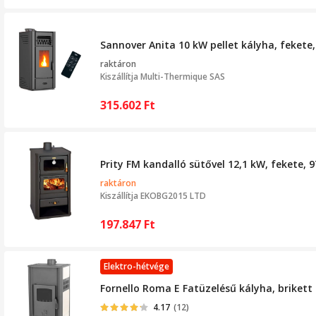
Sannover Anita 10 kW pellet kályha, fekete
raktáron
Kiszállítja
Multi-Thermique SAS
315.602
Ft
Prity FM kandalló sütővel 12,1 kW, fekete, 9
raktáron
Kiszállítja
EKOBG2015 LTD
197.847
Ft
Elektro-hétvége
Fornello Roma E Fatüzelésű kályha, brikett
4.17
(12)