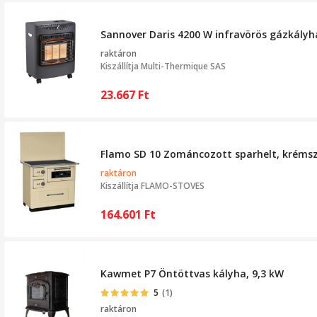
Sannover Daris 4200 W infravörös gázkályh
raktáron
Kiszállítja
Multi-Thermique SAS
23.667
Ft
Flamo SD 10 Zománcozott sparhelt, krémsz
raktáron
Kiszállítja
FLAMO-STOVES
164.601
Ft
Kawmet P7 Öntöttvas kályha, 9,3 kW
5
(1)
raktáron