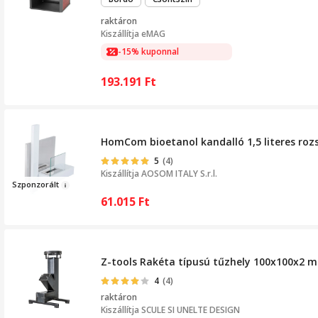
raktáron
Kiszállítja
eMAG
-15% kuponnal
193.191
Ft
HomCom bioetanol kandalló 1,5 literes roz
5
(4)
Kiszállítja
AOSOM ITALY S.r.l.
Szponz
orált
61.015
Ft
Z-tools Rakéta típusú tűzhely 100x100x2 m
4
(4)
raktáron
Kiszállítja
SCULE SI UNELTE DESIGN