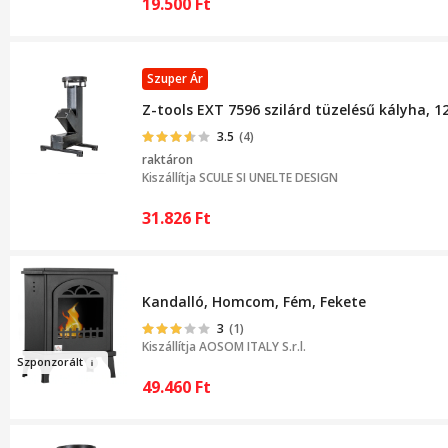
19.500
Ft
Szuper Ár
Z-tools EXT 7596 szilárd tüzelésű kályha,
3.5
(4)
raktáron
Kiszállítja
SCULE SI UNELTE DESIGN
31.826
Ft
Kandalló, Homcom, Fém, Fekete
3
(1)
Kiszállítja
AOSOM ITALY S.r.l.
Szponzor
ált
49.460
Ft