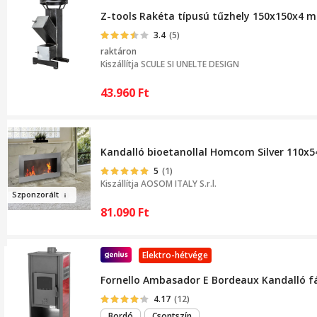
Z-tools Rakéta típusú tűzhely 150x150x4 m
3.4
(5)
raktáron
Kiszállítja
SCULE SI UNELTE DESIGN
43.960
Ft
Kandalló bioetanollal Homcom Silver 110x
5
(1)
Kiszállítja
AOSOM ITALY S.r.l.
Szp
o
nzor
ált
81.090
Ft
Elektro-hétvége
Fornello Ambasador E Bordeaux Kandalló fáv
4.17
(12)
Bordó
Csontszín