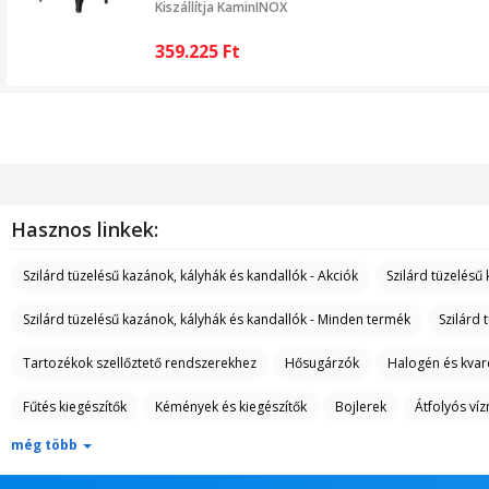
Kiszállítja
KaminINOX
359.225
Ft
Hasznos linkek:
Szilárd tüzelésű kazánok, kályhák és kandallók - Akciók
Szilárd tüzelésű
Szilárd tüzelésű kazánok, kályhák és kandallók - Minden termék
Szilárd 
Tartozékok szellőztető rendszerekhez
Hősugárzók
Halogén és kvar
Fűtés kiegészítők
Kémények és kiegészítők
Bojlerek
Átfolyós ví
még több
A kategóriáról: