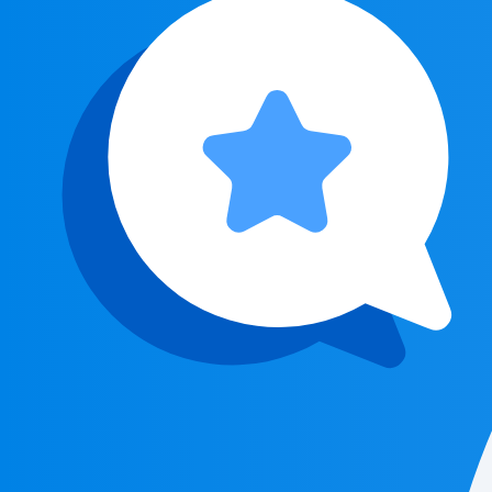
Biztonság, karbantartás és komfort
A szilárd tüzelésű rendszerek karbantartása nem merül ki a hamu kiszedésében
tervezéssel és használattal jelentősen csökkenthető. A megfelelő kéményhuzat
A komfortos szilárd tüzelés titka a kiszámíthatóság. Ha a rendszerhez puffert