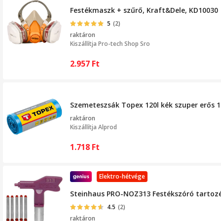
Festékmaszk + szűrő, Kraft&Dele, KD10030
5
(2)
raktáron
Kiszállítja
Pro-tech Shop Sro
2.957
Ft
Szemeteszsák Topex 120l kék szuper erős 
raktáron
Kiszállítja
Alprod
1.718
Ft
Elektro-hétvége
Steinhaus PRO-NOZ313 Festékszóró tartozék 
4.5
(2)
raktáron