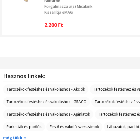
raktáron
Forgalmazza a(z)
Micakink
Kiszállítja eMAG
2.200
Ft
Hasznos linkek:
Tartozékok festéshez és vakoláshoz - Akciók
Tartozékok festéshez és 
Tartozékok festéshez és vakoláshoz - GRACO
Tartozékok festéshez és 
Tartozékok festéshez és vakoláshoz - Ajánlatok
Tartozékok festéshez és
Parketták és padlók
Festő és vakoló szerszámok
Lábazatok, padlót
még több
Vízszigetelés és tartozékok
Szilikonok, habok és technikai megoldások