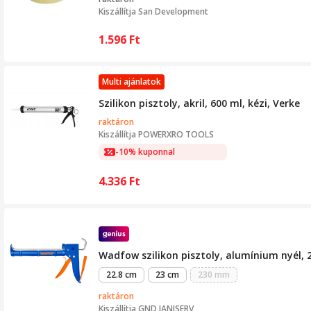
Kiszállítja
San Development
1.596
Ft
Multi ajánlatok
Szilikon pisztoly, akril, 600 ml, kézi, Verke
raktáron
Kiszállítja
POWERXRO TOOLS
-10% kuponnal
4.336
Ft
Wadfow szilikon pisztoly, alumínium nyél, 
22.8 cm
23 cm
230 mm
raktáron
Kiszállítja
GND IANISERV