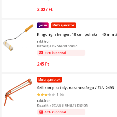
2.027
Ft
Multi ajánlatok
Kingorigin henger, 10 cm, poliakril, 40 mm
raktáron
Kiszállítja
Ink Sheriff Studio
-10% kuponnal
245
Ft
Multi ajánlatok
Szilikon pisztoly, narancssárga / ZLN 2493
3
(4)
raktáron
Kiszállítja
SCULE SI UNELTE DESIGN
-10% kuponnal