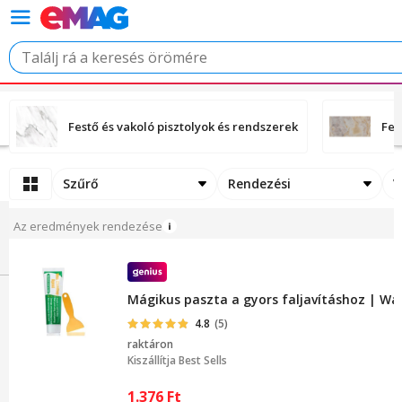
Festő és vakoló pisztolyok és rendszerek
Fes
Szűrő
Rendezési
V
Az eredmények rendezése
Mágikus paszta a gyors faljavításhoz | Wal
4.8
(5)
raktáron
Kiszállítja
Best Sells
1.376
Ft