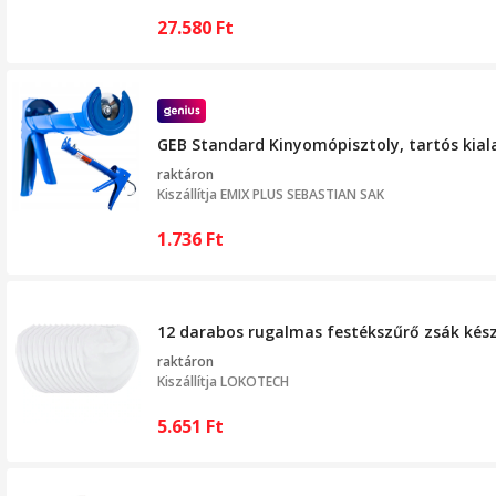
27.580
Ft
GEB Standard Kinyomópisztoly, tartós kiala
raktáron
Kiszállítja
EMIX PLUS SEBASTIAN SAK
1.736
Ft
12 darabos rugalmas festékszűrő zsák készl
raktáron
Kiszállítja
LOKOTECH
5.651
Ft