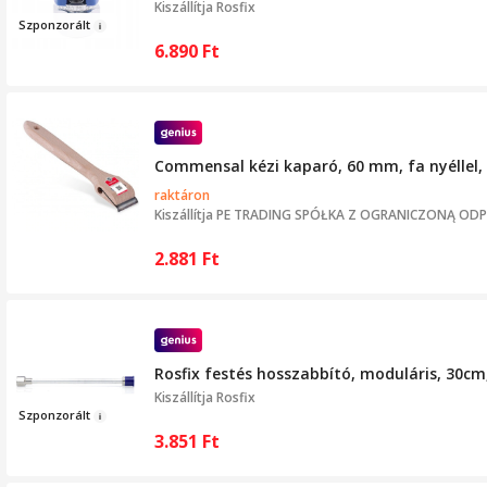
Kiszállítja
Rosfix
Szponzor
ált
6.890
Ft
Commensal kézi kaparó, 60 mm, fa nyéllel, 
raktáron
Kiszállítja
PE TRADING SPÓŁKA Z OGRANICZONĄ OD
2.881
Ft
Rosfix festés hosszabbító, moduláris, 30cm,
Kiszállítja
Rosfix
Szponzo
rált
3.851
Ft