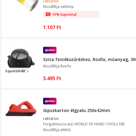
raktáron
Kiszállítja
valshop
-10% kuponnal
1.107
Ft
Szita festékszűréshez, Rosfix, műanyag, 3
Kiszállítja
Rosfix
Szponzorá
lt
5.495
Ft
Gipszkarton élgyalu 250x42mm
raktáron
Forgalmazza a(z)
WORLD OF HAND TOOLS FBE
Kiszállítja eMAG