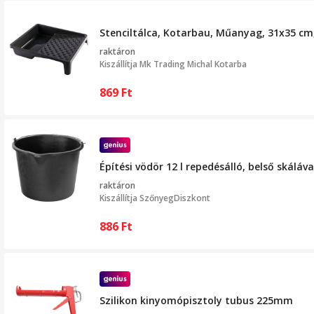
Stenciltálca, Kotarbau, Műanyag, 31x35 cm
raktáron
Kiszállítja
Mk Trading Michal Kotarba
869
Ft
Építési vödör 12 l repedésálló, belső skáláva
raktáron
Kiszállítja
SzőnyegDiszkont
886
Ft
Szilikon kinyomópisztoly tubus 225mm