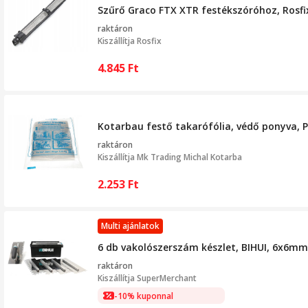
Szűrő Graco FTX XTR festékszóróhoz, Rosfi
raktáron
Kiszállítja
Rosfix
4.845
Ft
Kotarbau festő takarófólia, védő ponyva, Po
raktáron
Kiszállítja
Mk Trading Michal Kotarba
2.253
Ft
Multi ajánlatok
6 db vakolószerszám készlet, BIHUI, 6x
raktáron
Kiszállítja
SuperMerchant
-10% kuponnal