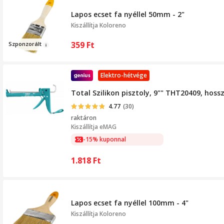
Lapos ecset fa nyéllel 50mm - 2"
Kiszállítja
Koloreno
359
Ft
Szpon
z
orált
Elektro-hétvége
Total Szilikon pisztoly, 9"" THT20409, h
4.77
(30)
raktáron
Kiszállítja
eMAG
-15% kuponnal
1.818
Ft
Lapos ecset fa nyéllel 100mm - 4"
Kiszállítja
Koloreno