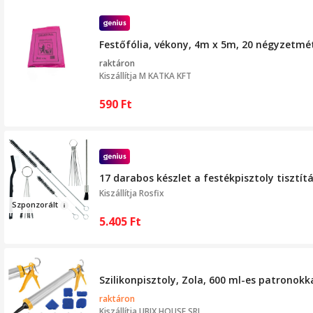
Festőfólia, vékony, 4m x 5m, 20 négyzetmé
raktáron
Kiszállítja
M KATKA KFT
590
Ft
17 darabos készlet a festékpisztoly tisztít
Kiszállítja
Rosfix
Szponzorál
t
5.405
Ft
Szilikonpisztoly, Zola, 600 ml-es patronokk
raktáron
Kiszállítja
UBIX HOUSE SRL