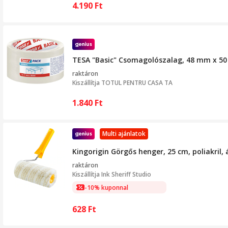
4.190
Ft
TESA "Basic" Csomagolószalag, 48 mm x 50
raktáron
Kiszállítja
TOTUL PENTRU CASA TA
1.840
Ft
Multi ajánlatok
Kingorigin Görgős henger, 25 cm, poliakri
raktáron
Kiszállítja
Ink Sheriff Studio
-10% kuponnal
628
Ft