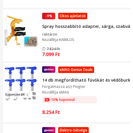
-9%
Okos ajánlatok
Spray hosszabbító adapter, sárga, szabvány
raktáron
Kiszállítja
KAMILOS
7.824
Ft
7.099
Ft
eMAG Genius Deals
14 db megfordítható fúvókát és védőburkol
Forgalmazza a(z)
Pingter
Kiszállítja eMAG
Sz
ponzorált
-10% kuponnal
8.254
Ft
Elektro-hétvége