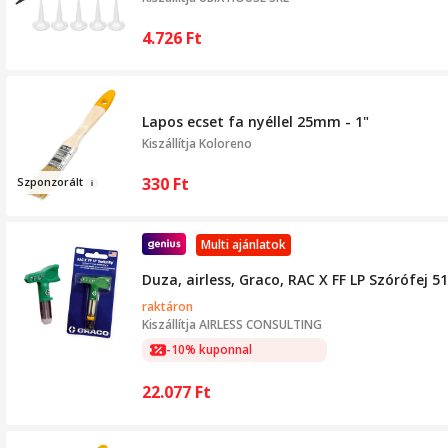
4.726
Ft
Lapos ecset fa nyéllel 25mm - 1"
Kiszállítja
Koloreno
330
Ft
Szponzorá
lt
Multi ajánlatok
Duza, airless, Graco, RAC X FF LP Szórófej 5
raktáron
Kiszállítja
AIRLESS CONSULTING
-10% kuponnal
22.077
Ft