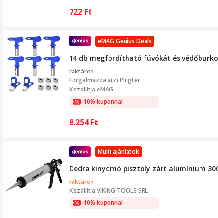
722
Ft
eMAG Genius Deals
14 db megfordítható fúvókát és védőburkol
raktáron
Forgalmazza a(z)
Pingter
Kiszállítja eMAG
-10% kuponnal
8.254
Ft
Multi ajánlatok
Dedra kinyomó pisztoly zárt alumínium 30
raktáron
Kiszállítja
VIKING TOOLS SRL
-10% kuponnal