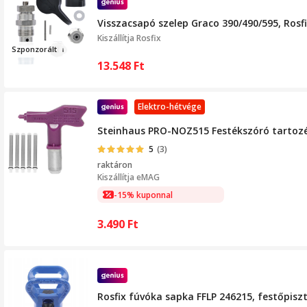
Visszacsapó szelep Graco 390/490/595, Rosfi
Kiszállítja
Rosfix
Szpo
nz
orált
13.548
Ft
Elektro-hétvége
Steinhaus PRO-NOZ515 Festékszóró tartozék 
5
(3)
raktáron
Kiszállítja
eMAG
-15% kuponnal
3.490
Ft
Rosfix fúvóka sapka FFLP 246215, festőpiszto