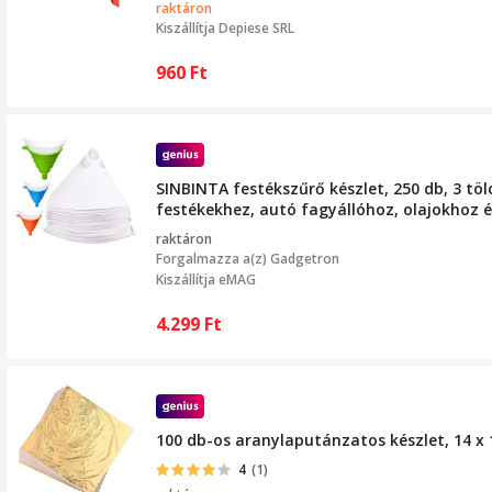
raktáron
Kiszállítja
Depiese SRL
960
Ft
SINBINTA festékszűrő készlet, 250 db, 3 töl
festékekhez, autó fagyállóhoz, olajokhoz é
raktáron
Forgalmazza a(z)
Gadgetron
Kiszállítja eMAG
4.299
Ft
100 db-os aranylaputánzatos készlet, 14 x
4
(1)