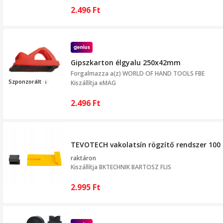
2.496
Ft
Gipszkarton élgyalu 250x42mm
Forgalmazza a(z)
WORLD OF HAND TOOLS FBE
Szponzorá
lt
Kiszállítja eMAG
2.496
Ft
TEVOTECH vakolatsín rögzítő rendszer 100
raktáron
Kiszállítja
BKTECHNIK BARTOSZ FLIS
2.995
Ft