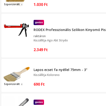
1.030
Ft
Szponzor
ál
t
RODEX Professzionális Szilikon Kinyomó Pis
raktáron
Kiszállítja
Ago Abt Strydo
2.349
Ft
Lapos ecset fa nyéllel 75mm - 3"
Kiszállítja
Koloreno
690
Ft
Szponz
orált