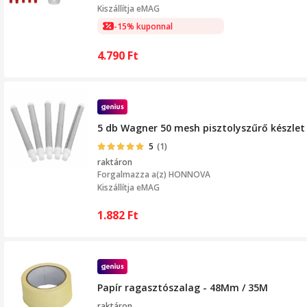
Kiszállítja
eMAG
-15% kuponnal
4.790
Ft
5 db Wagner 50 mesh pisztolyszűrő készlet
5
(1)
raktáron
Forgalmazza a(z)
HONNOVA
Kiszállítja eMAG
1.882
Ft
Papír ragasztószalag - 48Mm / 35M
raktáron