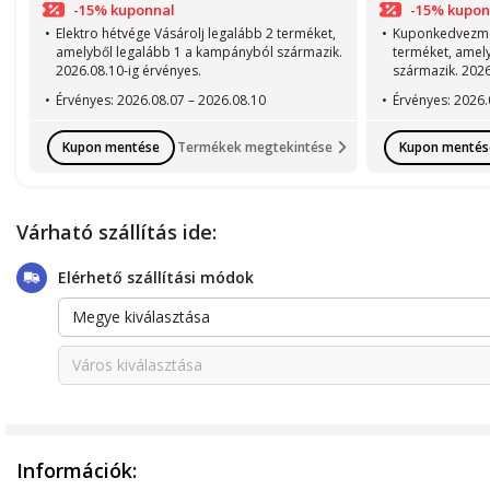
-15% kuponnal
-15% kupon
Elektro hétvége Vásárolj legalább 2 terméket,
Kuponkedvezmén
amelyből legalább 1 a kampányból származik.
terméket, amel
2026.08.10-ig érvényes.
származik. 2026
Érvényes: 2026.08.07 – 2026.08.10
Érvényes: 2026.
Kupon mentése
Kupon mentés
Termékek megtekintése
Várható szállítás ide:
Elérhető szállítási módok
Megye kiválasztása
Város kiválasztása
Információk: