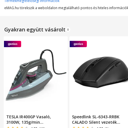
Termékmegfelelőségi információk
eMAG.hu törekszik a weboldalon megtalálható pontos és hiteles információk 
Lefedett felület
Maximálsi teljesítmény
Gyakran együtt vásárolt
Tápfeszültség
Sebesség fokozatok
Légáramlás
Vezérlőpanel típusa
Zajszint
WiFi
MÉRETEK
TESLA IR400GP Vasaló,
Speedlink SL-6343-RRBK
Magasság
3100W, 135g/min
CALADO Silent vezeték
gőzkibocsátás, Szürke
nélküli egér, gumírozott-