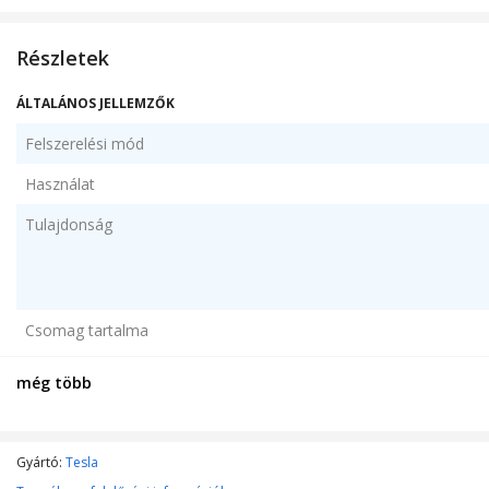
Részletek
ÁLTALÁNOS JELLEMZŐK
Felszerelési mód
Használat
Tulajdonság
Csomag tartalma
Szín
még több
MŰSZAKI JELLEMZŐK
Gyártó:
Tesla
Szűrő típusa