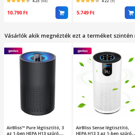
4.25
(68)
4.22
(9)
Szélesség
fekete
10.790
Ft
5.749
Ft
Hosszúság
Súly
Vásárlók akik megnézték ezt a terméket szinté
AirBliss™ Pure légtisztító, 3
AirBliss Sense légtisztító,
az 1-ben HEPA H13 szűrő,
HEPA H13 3 az 1-ben szűrő,