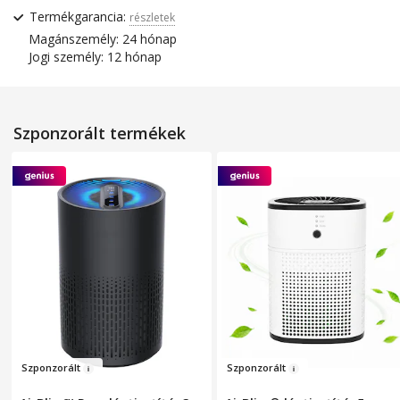
Termékgarancia:
részletek
Magánszemély: 24 hónap
Jogi személy: 12 hónap
Szponzorált termékek
Szponz
orált
Sz
ponzo
rál
t