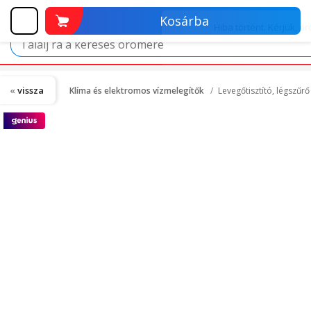
Kosárba
vissza
Klíma és elektromos vízmelegítők
Levegőtisztító, légszűr