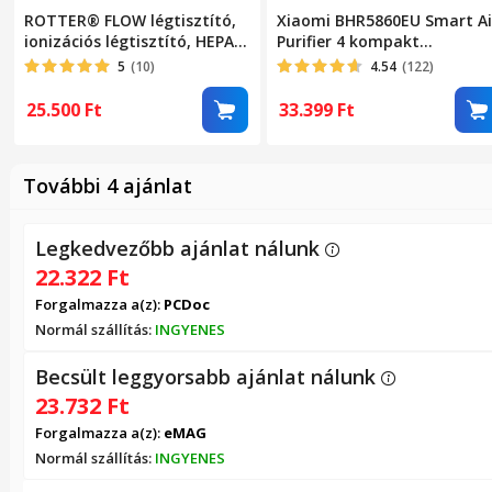
ROTTER® FLOW légtisztító,
Xiaomi BHR5860EU Smart Ai
ionizációs légtisztító, HEPA
Purifier 4 kompakt
szűrős és ionizációs
légtisztító
5
(10)
4.54
(122)
légtisztító, HEPA, 3 tisztítási
szint és auto funkció,
25.500
Ft
33.399
Ft
gyermekzár, 15-25 m²
lefedettség, CADR 180-250
m3/h, LED kijelző, időzítő,
További 4 ajánlat
csendes üzemmód, 20W,
Fehér
Legkedvezőbb ajánlat nálunk
22.322
Ft
Forgalmazza a(z):
PCDoc
Normál szállítás:
INGYENES
Becsült leggyorsabb ajánlat nálunk
23.732
Ft
Forgalmazza a(z):
eMAG
Normál szállítás:
INGYENES