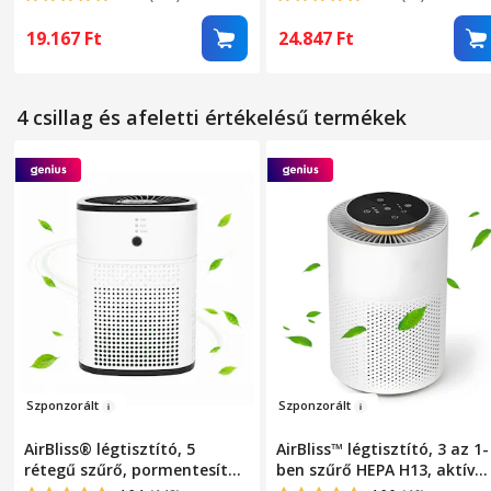
aktív szén, hidegkatalizátor,
antibakteriális,
aromaterápiás diffúzor, akár
hangulatvilágítás,
19.167
Ft
24.847
Ft
20 nm-ig tisztít, 3 üzemmód,
érintőképernyő, 3 üzemmód
alvó üzemmód, automatikus
alvó mód, automata mód,
üzemmód, időzítő,
időzítő, automatikus
4 csillag és afeletti értékelésű termékek
hordozható, néma, Fehér
kikapcsolás, hordozható,
csendes, fehér
Sz
po
nz
orált
Szpon
zorá
lt
AirBliss® légtisztító, 5
AirBliss™ légtisztító, 3 az 1-
rétegű szűrő, pormentesítő,
ben szűrő HEPA H13, aktív
HEPA, baktériumellenes,
szén, előszűrő, por elleni,