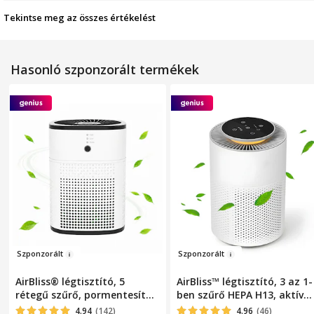
Tekintse meg az összes értékelést
Hasonló szponzorált termékek
Sz
po
nzorá
lt
Szp
onzorált
AirBliss® légtisztító, 5
AirBliss™ légtisztító, 3 az 1-
rétegű szűrő, pormentesítő,
ben szűrő HEPA H13, aktív
HEPA, baktériumellenes,
szén, előszűrő, por elleni,
4.94
(142)
4.96
(46)