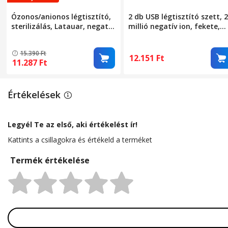
Ózonos/anionos légtisztító,
2 db USB légtisztító szett, 
Súly
sterilizálás, Latauar, negatív
millió negatív ion, fekete,
ion koncentráció
10x4x3cm
8000000/cm³, 4W, 100mg/h,
15.390
Ft
5-30 m² közötti felületekhez,
12.151
Ft
11.287
Ft
3 üzemmód, C típusú USB,
hordozható, 2000 mAh, fehér
Értékelések
Legyél Te az első, aki értékelést ír!
Kattints a csillagokra és értékeld a terméket
Termék értékelése
Rating: