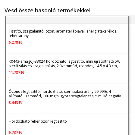
Vesd össze hasonló termékekkel
Tisztító, szagtalanító, ózon, aromaterápiával, energiatakarékos,
fehér-arany
6.278
Ft
K0443-emagCJ-33024 hordozható légtisztító, mini újratölthető 5V,
sterilizálás és szagtalanítás, 2 üzemmód, csendes, 14.5 x 4.3 cm,
fehér/arany
11.787
Ft
Ózonos légtisztító, hordozható, sterilizálási arány 99,99%, 4
állítható üzemmód, 100 mg/h, gyors szagtalanítás, 5 millió negatív
ion, 20-40 ㎡, 33 dB, LCD, 5 W, 220 V, Orber, ABS, fehér
8.443
Ft
Hordozható fehér ózon légtisztító
6.737
Ft