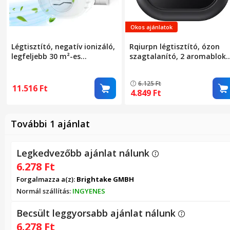
Okos ajánlatok
Légtisztító, negatív ionizáló,
Rqiurpn légtisztító, ózon
legfeljebb 30 m²-es
szagtalanító, 2 aromablokk
helyiségekhez, hordozható
fekete, 5,91x5,91x1,57
dugaszolható légtisztító
hüvelyk, legfeljebb 40 m²-es
6.125
Ft
szűrő nélküli helyiségekhez
szobákhoz
11.516
Ft
4.849
Ft
Mobil légionizátor Légszűrő
otthoni, irodai, WALALLA,
meleg fehér
További 1 ajánlat
Legkedvezőbb ajánlat nálunk
6.278
Ft
Forgalmazza a(z):
Brightake GMBH
Normál szállítás:
INGYENES
Becsült leggyorsabb ajánlat nálunk
6.278
Ft