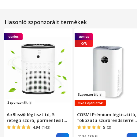
Hasonló szponzorált termékek
-5%
Szpon
zo
r
ált
Sz
ponzo
r
ált
Okos ajánlatok
AirBliss® légtisztító, 5
COSMI Prémium légtisztító,
rétegű szűrő, pormentesítő,
fokozatú szűrőrendszerrel
HEPA, baktériumellenes,
(beleértve a HEPA/FAQ-t),
4.94
(142)
5
(2)
aktív szén, hidegkatalizátor,
128m² lefedettséggel,
36.136
Ft