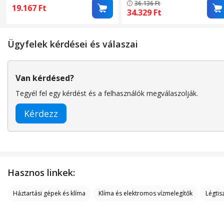
36.136
Ft
aromaterápiás diffúzor, akár
ionizációval és alvó
19.167
Ft
34.329
Ft
20 nm-ig tisztít, 3 üzemmód,
üzemmóddal, ideális
alvó üzemmód, automatikus
allergiások és gyermekes
üzemmód, időzítő,
családok számára, fehér
Ügyfelek kérdései és válaszai
hordozható, néma, Fehér
Van kérdésed?
Tegyél fel egy kérdést és a felhasználók megválaszolják.
Kérdezz
Hasznos linkek:
Háztartási gépek és klíma
Klíma és elektromos vízmelegítők
Légtis