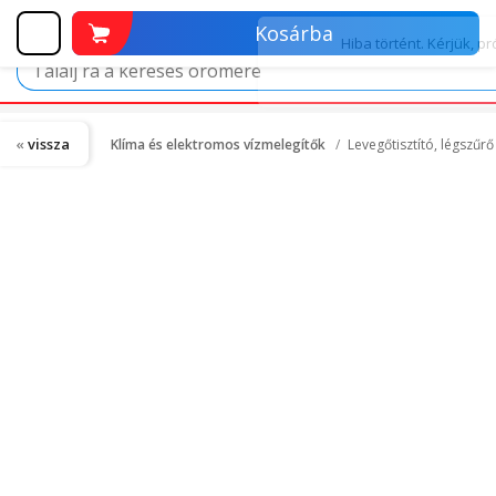
Kosárba
vissza
Klíma és elektromos vízmelegítők
Levegőtisztító, légszűr