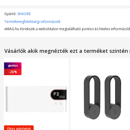
MŰSZAKI JELLEMZŐK
Szűrő típusa
Gyártó:
SHAOKE
Termékmegfelelőségi információk
Lefedett felület
eMAG.hu törekszik a weboldalon megtalálható pontos és hiteles információk 
Maximálsi teljesítmény
Tápfeszültség
Vásárlók akik megnézték ezt a terméket szinté
Légáramlás
Vezérlőpanel típusa
-26%
Zajszint
MÉRETEK
Magasság
Szélesség
Hosszúság
Okos ajánlatok