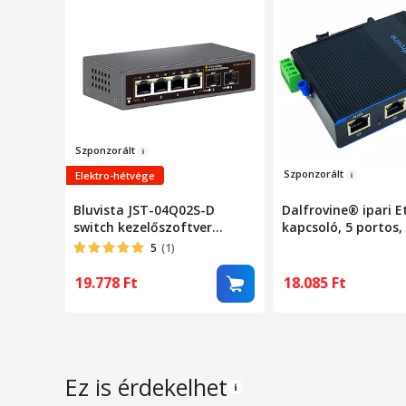
Szp
onzorált
Szponz
orált
Elektro-hétvége
Bluvista JST-04Q02S-D
Dalfrovine® ipari E
switch kezelőszoftver
kapcsoló, 5 portos
nélkül, 2 portos 2.5 Gigabit,
konfigurálható Gig
5
(1)
2×SFP+ 10Gbps, fém ház
sínre szerelhető, 1
IP40, szélesített
19.778
Ft
18.085
Ft
hőmérséklet-tart
(-30°C és 75°C közö
tápegységgel – Ro
hálózat ipari
környezetekhez, Fe
Ez is érdekelhet