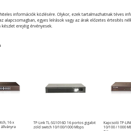
EIA/TIA-568 100U STP (maximum 100m)
1000Base-T: UTP kategoria 5, 5e kábel (maximum 100m)
teles információk közlésére. Olykor, ezek tartalmazhatnak téves inf
 alapcsomagban, egyes leírások vagy az árak előzetes értesítés nélk
Power, LINK/ACT
készlet erejéig érvényesek.
-40ºC - 70ºC
0°C – 40°C
10% - 90%
440 x 180 x 44
tch, 16 x
TP-Link TL-SG1016D 16 portos gigabit
Kapcsoló TP-LIN
állványra
zöld switch 10/100/1000 Mbps
10/100 / 1000 M