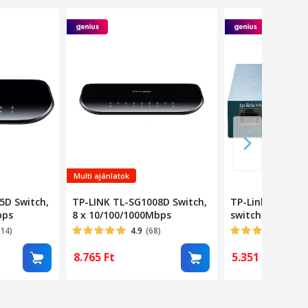
Multi ajánlatok
5D Switch,
TP-LINK TL-SG1008D Switch,
TP-Link LS105G
bps
8 x 10/100/1000Mbps
switch, 5 x 10/
port, Kék
314)
4.9
(68)
4.76
8.765
Ft
5.351
Ft