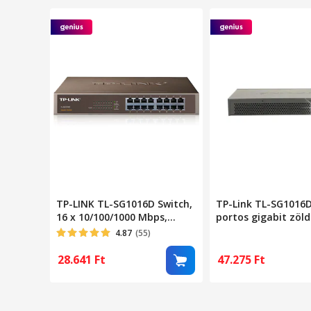
TP-LINK TL-SG1016D Switch,
TP-Link TL-SG1016D
16 x 10/100/1000 Mbps,
portos gigabit zöld
Asztali/rackbe szerelhető
10/100/1000 Mbps
4.87
(55)
28.641
Ft
47.275
Ft