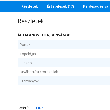
Részletek
Értékelések (17)
Kérdések és vá
Részletek
ÁLTALÁNOS TULAJDONSÁGOK
Portok
Topológia
Funkciók
Útválasztási protokollok
Szabványok
MAC cím táblázat
Vezeték (szálak)
Gyártó:
TP-LINK