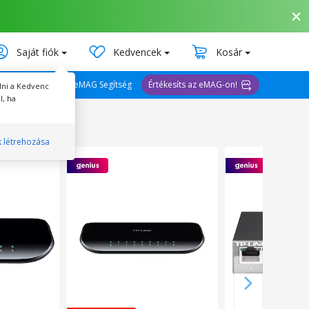
Saját fiók
Kedvencek
Kosár
eMAG Segítség
Értékesíts az eMAG-on!
lni a Kedvenc
l, ha
k létrehozása