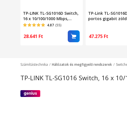
TP-LINK TL-SG1016D Switch,
TP-Link TL-SG1016D
16 x 10/100/1000 Mbps,
portos gigabit zöld
Asztali/rackbe szerelhető
10/100/1000 Mbps
4.87
(55)
28.641
Ft
47.275
Ft
Számítástechnika
Hálózatok és megfigyelő rendszerek
Switch
TP-LINK TL-SG1016 Switch, 16 x 10/