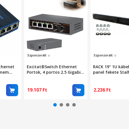
Szp
onz
orált
Szp
o
nzorá
lt
thernet
Excitat®Switch Ethernet
RACK 19" 1U kábe
, nem
Portok, 4 portos 2.5 Gigabit,
panel fekete Stalf
abit, DIN
2×SFP+ 10Gbps, fémház,
0Gbps,
gyors telepítés, LED-es
jelzőfények, Fekete
19.107
Ft
2.236
Ft
omány
tt),
busztus
kete