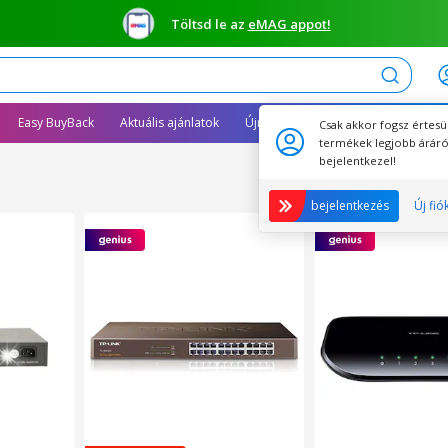
Töltsd le az
eMAG appot!
Keresés
Easy BuyBack
Aktuális ajánlatok
Újracsomagolt termékek
Csak akkor fogsz értesü
termékek legjobb áráró
bejelentkezel!
bejelentkezés
Új fió