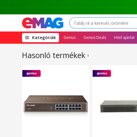
(open
Kategóriák
Genius
Genius Deals
Hitel ajánlat
megamenu)
Hasonló termékek