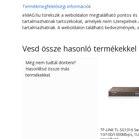
Termékmegfelelőségi információk
eMAG.hu törekszik a weboldalon megtalálható pontos és hi
tartalmazhatnak tartozékokat, amelyek nem szerepelnek az
LED funkciók:
tartalmazhatnak. A weboldalon található kedvezmények, a 
Hőmérséklet (C)
Műkődési hőmérséklet
Vesd össze hasonló termékekkel
Páratartalom
Még nem tudtál dönteni?
Méretek (W x D x H mm)
Hasonlítsd össze más
termékekkel.
TP-LINK TL-SG1016 Swi
10/100/1000Mbps, 1U 