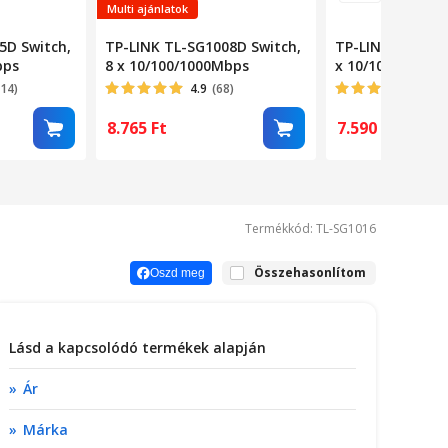
Multi ajánlatok
5D Switch,
TP-LINK TL-SG1008D Switch,
TP-LINK TL-SG10
bps
8 x 10/100/1000Mbps
x 10/100/1000M
314)
4.9
(68)
4.72
8.765
Ft
7.590
Ft
Termékkód: TL-SG1016
Összehasonlítom
Oszd meg
Lásd a kapcsolódó termékek alapján
Ár
Márka