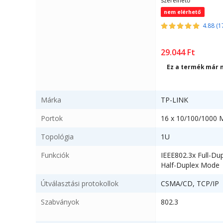
szerelhető
nem elérhető
4.88 (1
29.044
Ft
Ez a termék már 
Márka
TP-LINK
Portok
16 x 10/100/1000 M
Topológia
1U
Funkciók
IEEE802.3x Full-Du
Half-Duplex Mode
Útválasztási protokollok
CSMA/CD, TCP/IP
Szabványok
802.3