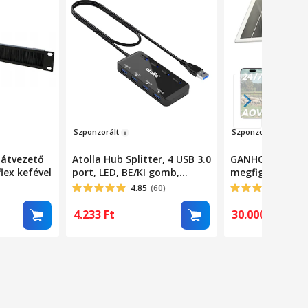
Szp
onzor
ált
Sz
po
nzorált
látvezető
Atolla Hub Splitter, 4 USB 3.0
GANHO® 4G nap
lex kefével
port, LED, BE/KI gomb,
megfigyelő kam
105x45x15 mm, fekete
3MP, 2K, 13500
4.85
(60)
5
(1)
akkumulátor, 8
napelem és 4G 
4.233
Ft
30.000
Ft
mellékelve, Kült
4X, Forgatás, K
kommunikáció, I
követés, Riasztá
éjjellátó, Rias
IP66