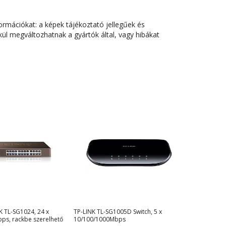
ormációkat: a képek tájékoztató jellegűek és
ül megváltozhatnak a gyártók által, vagy hibákat
K TL-SG1024, 24 x
TP-LINK TL-SG1005D Switch, 5 x
bps, rackbe szerelhető
10/100/1000Mbps