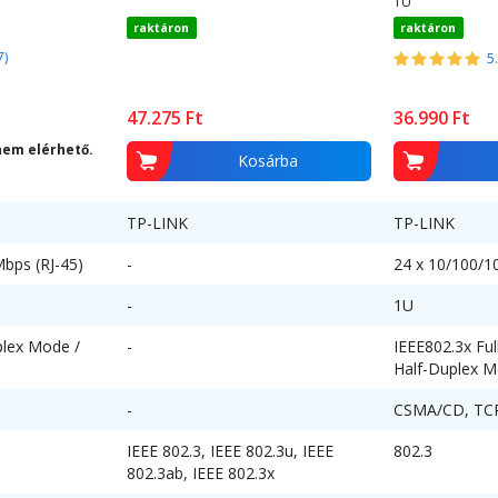
1U
raktáron
raktáron
7)
5
47.275
Ft
36.990
Ft
nem elérhető.
Kosárba
TP-LINK
TP-LINK
bps (RJ-45)
-
24 x 10/100/1
-
1U
plex Mode /
-
IEEE802.3x Fu
Half-Duplex 
-
CSMA/CD, TCP
IEEE 802.3, IEEE 802.3u, IEEE
802.3
802.3ab, IEEE 802.3x