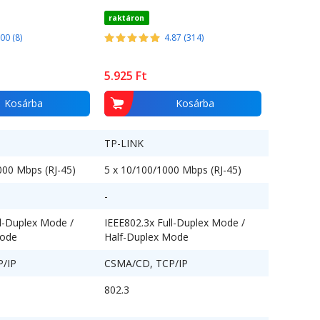
raktáron
.00 (8)
4.87 (314)
5.925
Ft
Kosárba
Kosárba
TP-LINK
000 Mbps (RJ-45)
5 x 10/100/1000 Mbps (RJ-45)
-
ll-Duplex Mode /
IEEE802.3x Full-Duplex Mode /
Mode
Half-Duplex Mode
/IP
CSMA/CD, TCP/IP
802.3