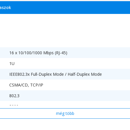
laszok
16 x 10/100/1000 Mbps (RJ-45)
1U
IEEE802.3x Full-Duplex Mode / Half-Duplex Mode
CSMA/CD, TCP/IP
802.3
8000
még több
10Base-T: UTP kategoria 3, 4, 5 kábel (maximum 100m)
EIA/TIA-568 100U STP (maximum 100m)
100Base-Tx: UTP kategoria 5, 5e kábel (maximum 100m)