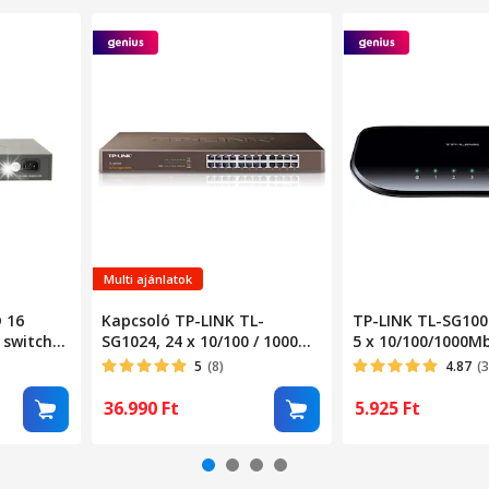
Multi ajánlatok
 16
Kapcsoló TP-LINK TL-
TP-LINK TL-SG100
 switch
SG1024, 24 x 10/100 / 1000
5 x 10/100/1000M
Mbps, rackbe szerelhető 1U
5
(8)
4.87
(
36.990
Ft
5.925
Ft