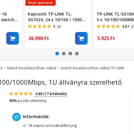
Multi ajánlatok
 16
Kapcsoló TP-LINK TL-
TP-LINK TL-SG100
 switch
SG1024, 24 x 10/100 / 1000
5 x 10/100/1000M
Mbps, rackbe szerelhető 1U
5
(8)
4.87
(
36.990
Ft
5.925
Ft
ek
Switch kezelőszoftver nélkül
Switch kezelőszoftver nélkül TP-LINK
100/1000Mbps, 1U állványra szerelhető
4.88
(17 értékelés)
95%
pozitív vélemény
Információk:
14 napos visszaküldési jog