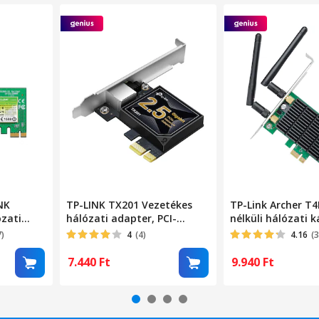
NK
TP-LINK TX201 Vezetékes
TP-Link Archer T4
ózati
hálózati adapter, PCI-
nélküli hálózati k
Express, 2.5Gbps,
AC1200, kétsávos,
7)
4
(4)
4.16
(3
Express
7.440
Ft
9.940
Ft