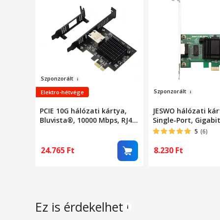
Szp
onzorált
Szponzor
ált
Elektro-hétvége
PCIE 10G hálózati kártya,
JESWO hálózati kár
Bluvista®, 10000 Mbps, RJ45,
Single-Port, Gigabit
Fekete Ethernet adapter,
Gbps, hűtőborda, 
5
(6)
konverter és bővítőkártya,
érintkező, jelző LE
PCIE 4.0x1, kompatibilis
24.765
Ft
8.230
Ft
Windows 10/11/Linux/PVE
rendszerekkel
Ez is érdekelhet