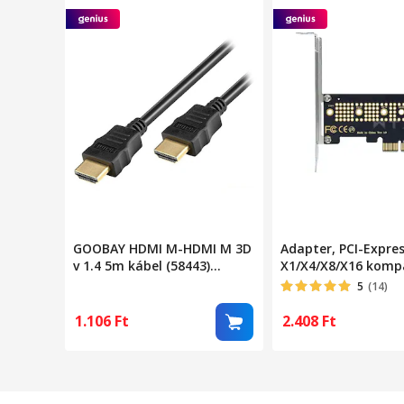
GOOBAY HDMI M-HDMI M 3D
Adapter, PCI-Expre
v 1.4 5m kábel (58443)
X1/X4/X8/X16 kompat
(G58443)
fekete
5
(14)
1.106
Ft
2.408
Ft