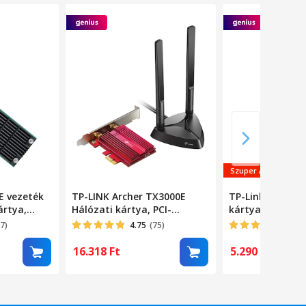
Szuper Ár
E vezeték
TP-LINK Archer TX3000E
TP-Link UE300C 
ártya,
Hálózati kártya, PCI-
kártya, Type-C 
 PCI
Express, Dual Band, AX3000,
Gigabit Etherne
7)
4.75
(75)
4.83
Külső antenna, Fekete
16.318
Ft
5.290
Ft