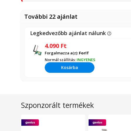
További 22 ajánlat
Legkedvezőbb ajánlat nálunk
4.090
Ft
Forgalmazza a(z):
ForIT
Normál szállítás:
INGYENES
Kosárba
Szponzorált termékek