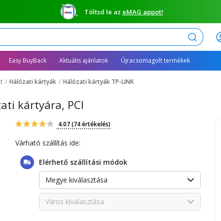
Töltsd le az
eMAG appot!
Keresés
Easy BuyBack
Aktuális ajánlatok
Újracsomagolt termékek
t
Hálózati kártyák
Hálózati kártyák TP-LINK
ti kártyára, PCI
4.07
(74 értékelés)
Várható szállítás ide:
Elérhető szállítási módok
Megye kiválasztása
Város kiválasztása