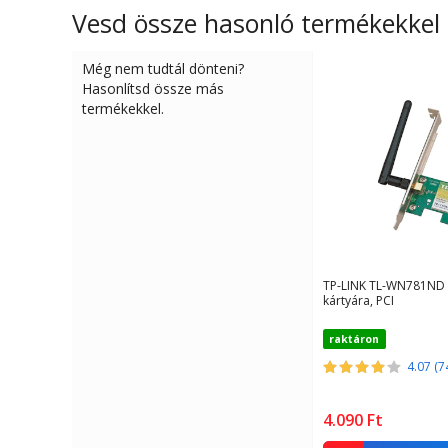
Vesd össze hasonló termékekkel
Még nem tudtál dönteni?
Hasonlítsd össze más
termékekkel.
TP-LINK TL-WN781ND w
kártyára, PCI
raktáron
4.07 (7
4.090
Ft