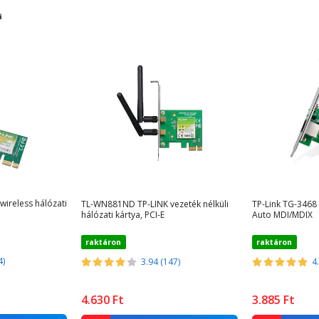
ireless hálózati
TL-WN881ND TP-LINK vezeték nélküli
TP-Link TG-3468 
hálózati kártya, PCI-E
Auto MDI/MDIX
raktáron
raktáron
4)
3.94 (147)
4
4.630
Ft
3.885
Ft