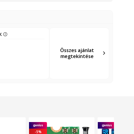
nk
Összes ajánlat
megtekintése
-5%