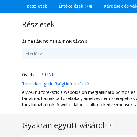
Részletek
Értékelések (74)
Kérdések és vá
Részletek
ÁLTALÁNOS TULAJDONSÁGOK
Interfész
Gyártó:
TP-LINK
Termékmegfelelőségi információk
eMAG.hu törekszik a weboldalon megtalálható pontos és hi
tartalmazhatnak tartozékokat, amelyek nem szerepelnek az
tartalmazhatnak. A weboldalon található kedvezmények, a 
Gyakran együtt vásárolt