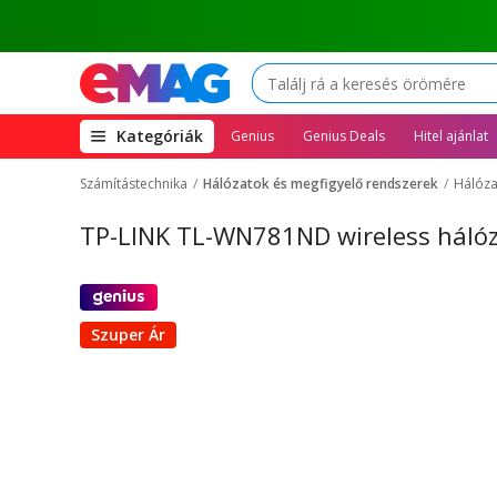
(open
Kategóriák
Genius
Genius Deals
Hitel ajánlat
megamenu)
Számítástechnika
Hálózatok és megfigyelő rendszerek
Hálóza
TP-LINK TL-WN781ND wireless hálóza
Szuper Ár