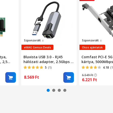
Szponz
orált
Szponzor
ált
eMAG Genius Deals
Okos ajánlatok
tya,
Bluvista USB 3.0 - RJ45
Comfast PCI-E 5G
, 2,5
hálózati adapter, 2.5Gbps -
kártya, 5000Mbps,
arany
Ethernet 10/100/1000/2500
Fekete
5
(1)
4.18
(1
D-ek
Mbps, Kompatibilis Windows
6.549
Ft
/ macOS / Android / Linux,
8.569
Ft
6.221
Ft
Fekete