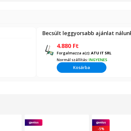
Becsült leggyorsabb ajánlat nálu
4.880
Ft
Forgalmazza a(z):
ATU IT SRL
Normál szállítás:
INGYENES
Kosárba
-5%