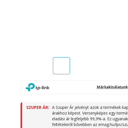
Márkakínálatunk
SZUPER ÁR:
A Szuper Ár jelvényt azok a termékek kap
árakhoz képest. Versenyképes egy termék 
eladási ár legfeljebb 99,9%-a. Ez ugyana
feltételeiről bővebben az emag.hu/lps/sz