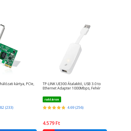
hálózati kártya, PCIe,
TP-LINK UE300 Átalakító, USB 3.0 to
Ethernet Adapter 1000Mbps, Fehér
raktáron
.82 (233)
4.69 (256)
4.579
Ft