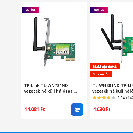
Multi ajánlatok
Szuper Ár
TP-Link TL-WN781ND
TL-WN881ND TP-LI
vezeték nélküli hálózati
vezeték nélküli hál
kártya, 150Mb/s, 2,4GHz, PCI
kártya, PCI-E
3.94
(14
Express
14.081
Ft
4.630
Ft