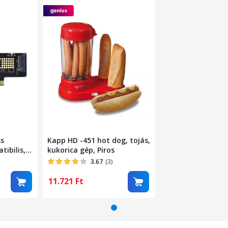
ss
Kapp HD -451 hot dog, tojás,
ibilis,
kukorica gép, Piros
3.67
(3)
11.721
Ft