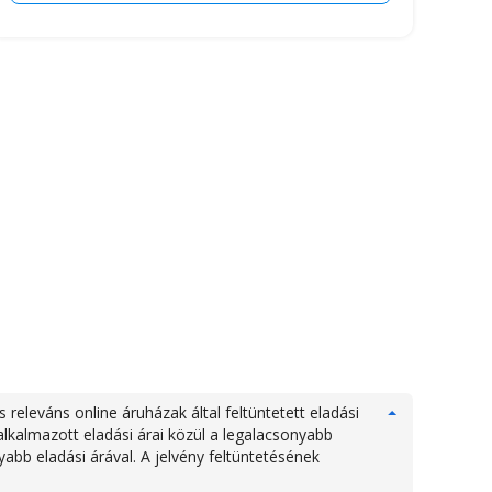
eleváns online áruházak által feltüntetett eladási
lkalmazott eladási árai közül a legalacsonyabb
abb eladási árával. A jelvény feltüntetésének