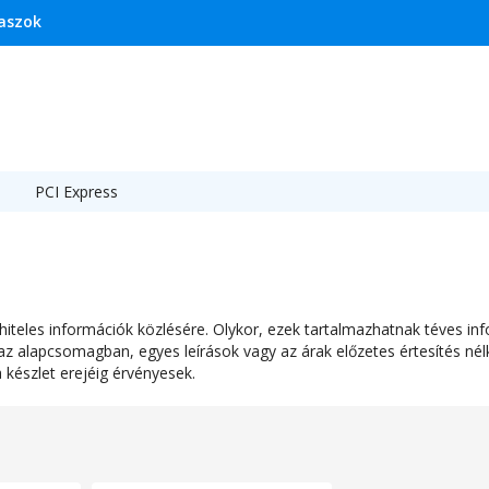
laszok
PCI Express
teles információk közlésére. Olykor, ezek tartalmazhatnak téves inf
 alapcsomagban, egyes leírások vagy az árak előzetes értesítés nélk
készlet erejéig érvényesek.