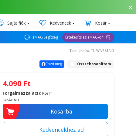
Saját fiók
Kedvencek
Kosár
eMAG Segítség
Értékesíts az eMAG-on!
Termékkód: TL-WN781ND
Összehasonlítom
Oszd meg
4.090
Ft
Forgalmazza a(z):
ForIT
raktáron
Kosárba