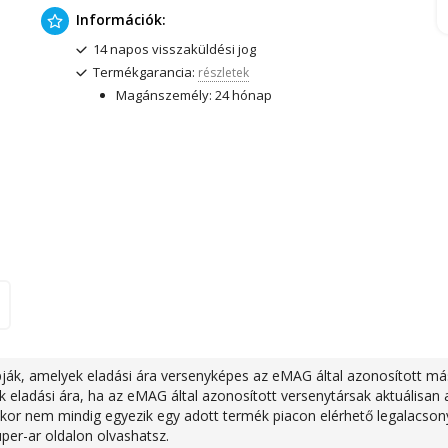
Információk:
14 napos visszaküldési jog
Termékgarancia:
részletek
Magánszemély: 24 hónap
ják, amelyek eladási ára versenyképes az eMAG által azonosított más r
eladási ára, ha az eMAG által azonosított versenytársak aktuálisan a
kkor nem mindig egyezik egy adott termék piacon elérhető legalacsony
uper-ar oldalon olvashatsz.