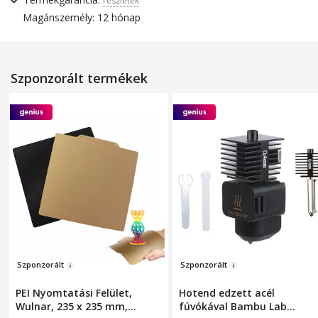
részletek
Magánszemély: 12 hónap
Szponzorált termékek
Szponzor
ált
Szpon
zorált
PEI Nyomtatási Felület,
Hotend edzett acél
Wulnar, 235 x 235 mm,
fúvókával Bambu Lab