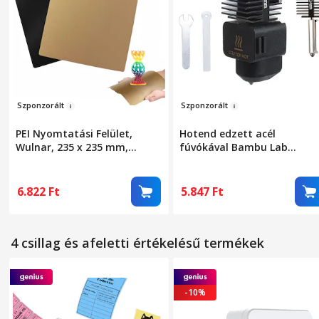
Szponzo
r
ált
Szponzorá
lt
PEI Nyomtatási Felület,
Hotend edzett acél
Wulnar, 235 x 235 mm,
fúvókával Bambu Lab
Texturált, Creality Ender S1,
0.4mm, 1 szilikon zokni, 2
Ender 3 V2, Ender 3 PRO 3D
kulcs, 3D nyomtató tartozé
Nyomtatókhoz
kompatibilis A1 és A1 Mini
6.822
Ft
5.847
Ft
4 csillag és afeletti értékelésű termékek
-10%