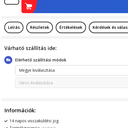
Leírás
Részletek
Értékelések
Kérdések és vála
Várható szállítás ide:
Elérhető szállítási módok
Megye kiválasztása
Város kiválasztása
Információk:
14 napos visszaküldési jog
Termékgarancia: