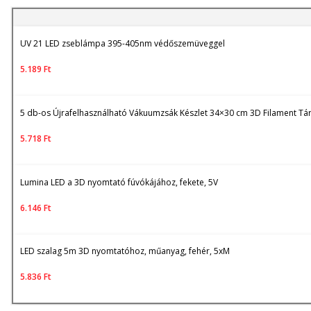
UV 21 LED zseblámpa 395-405nm védőszemüveggel
5.189
Ft
5 db-os Újrafelhasználható Vákuumzsák Készlet 34×30 cm 3D Filament Tár
5.718
Ft
Lumina LED a 3D nyomtató fúvókájához, fekete, 5V
6.146
Ft
LED szalag 5m 3D nyomtatóhoz, műanyag, fehér, 5xM
5.836
Ft