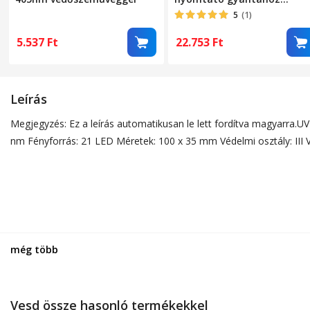
405nm, 360°-ban forgatha
5
(1)
platformmal napelemmel,
3D modellek szárításához
5.537
Ft
22.753
Ft
Leírás
Megjegyzés: Ez a leírás automatikusan le lett fordítva magyarra.U
nm Fényforrás: 21 LED Méretek: 100 x 35 mm Védelmi osztály: III 
még több
Vesd össze hasonló termékekkel