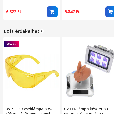
Texturált, Creality Ender S1,
0.4mm, 1 szilikon zokni, 2
Ender 3 V2, Ender 3 PRO 3D
kulcs, 3D nyomtató tartozé
Nyomtatókhoz
kompatibilis A1 és A1 Mini
6.822
Ft
5.847
Ft
Ez is érdekelhet
UV 51 LED zseblámpa 395-
UV LED lámpa készlet 3D
405nm védőszemüveggel
nyomtató gyantához