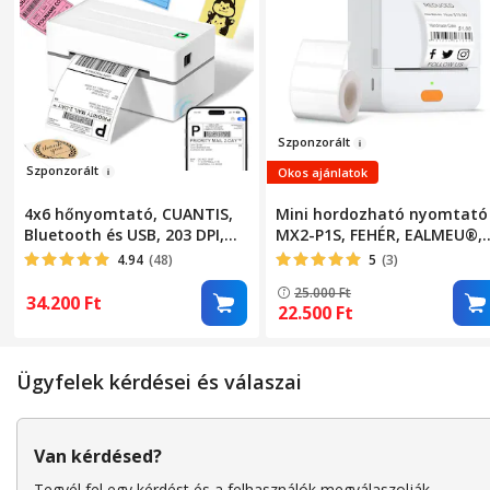
Szp
onzorált
Szpon
zo
rá
lt
Okos ajánlatok
4x6 hőnyomtató, CUANTIS,
Mini hordozható nyomtató
Bluetooth és USB, 203 DPI,
MX2-P1S, FEHÉR, EALMEU®,
150 mm/s, A6 AWB, direkt
203 dpi, változtatható
4.94
(48)
5
(3)
hőnyomtatás, kompatibilis
tekercsszélesség 20-58 mm,
25.000
Ft
Windows, Mac, Android,
címkékhez, Bluetooth,
34.200
Ft
22.500
Ft
Shopify, Amazon
telefonos app, IOS/Android
rendszerekkel, fehér
kompatibilis, termikus, ton
nélkül, integrált
Ügyfelek kérdései és válaszai
akkumulátor
Van kérdésed?
Tegyél fel egy kérdést és a felhasználók megválaszolják.