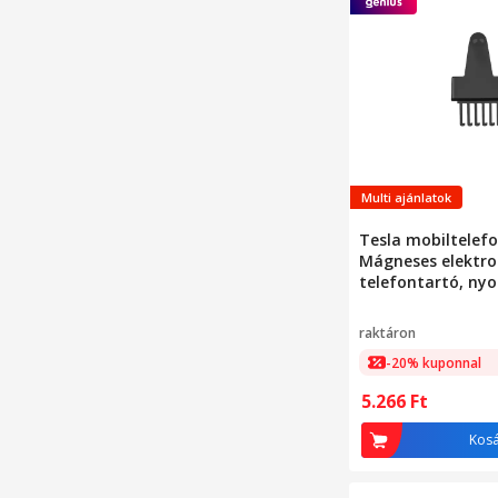
Multi ajánlatok
Tesla mobiltelef
Mágneses elektr
telefontartó, n
alaplemezzel
raktáron
-20% kuponnal
5.266
Ft
Kos