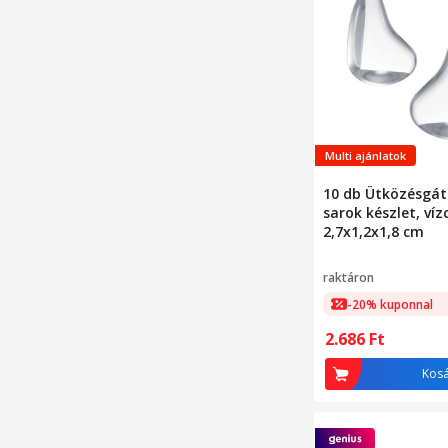
Multi ajánlatok
10 db Ütközésgátl
sarok készlet, víz
2,7x1,2x1,8 cm
raktáron
-20% kuponnal
2.686
Ft
Kos