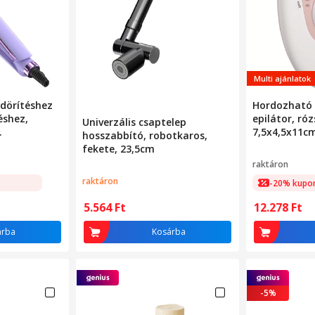
Multi ajánlatok
ndörítéshez
Hordozható 
éshez,
epilátor, róz
Univerzális csaptelep
7,5x4,5x11cm
hosszabbító, robotkaros,
ors
fekete, 23,5cm
s hajvasaló,
raktáron
raktáron
-20% kupo
5.564
Ft
12.278
Ft
árba
Kosárba
-5%