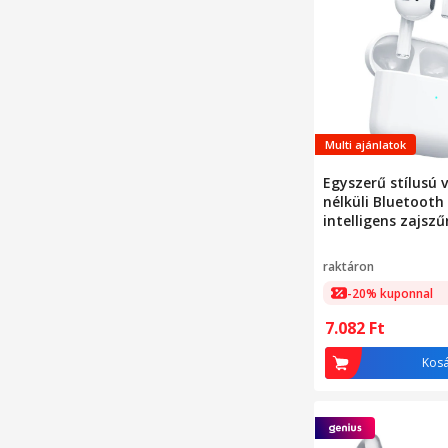
Multi ajánlatok
Egyszerű stílusú 
nélküli Bluetooth 
intelligens zajszűr
fülbe helyezhető,
hosszú akkumulá
raktáron
élettartam
-20% kuponnal
7.082
Ft
Kos