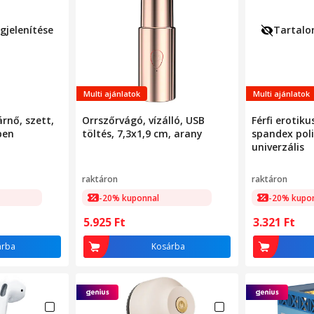
jelenítése
Tartalo
Multi ajánlatok
Multi ajánlatok
árnő, szett,
Orrszőrvágó, vízálló, USB
Férfi erotiku
ben
töltés, 7,3x1,9 cm, arany
spandex poli
univerzális
raktáron
raktáron
-20% kuponnal
-20% kupo
5.925
Ft
3.321
Ft
árba
Kosárba