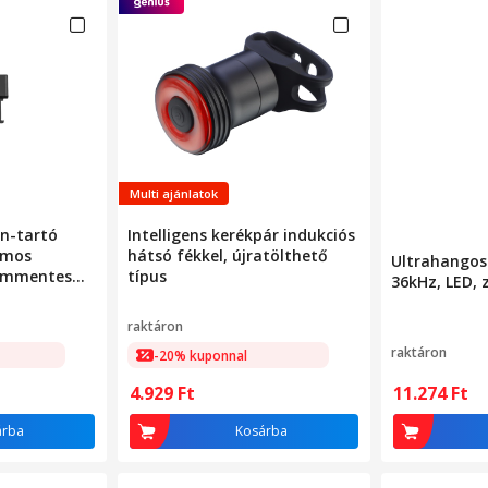
Multi ajánlatok
on-tartó
Intelligens kerékpár indukciós
omos
hátsó fékkel, újratölthető
Ultrahangos 
yommentes
típus
36kHz, LED, 
raktáron
raktáron
-20% kuponnal
4.929
Ft
11.274
Ft
árba
Kosárba