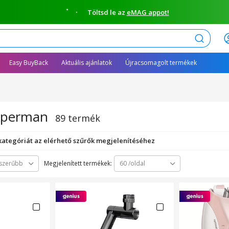
Töltsd le az
eMAG appot!
Keresés
Easy BuyBack
Aktuális ajánlatok
Újracsomagolt termékek
Loperman
89 termék
 kategóriát az elérhető szűrők megjelenítéséhez
Megjelenített termékek:
szerűbb
60 /oldal