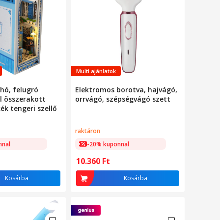
Multi ajánlatok
hó, felugró
Elektromos borotva, hajvágó,
l összerakott
orrvágó, szépségvágó szett
ék tengeri szellő
raktáron
nnal
-20% kuponnal
10.360
Ft
Kosárba
Kosárba