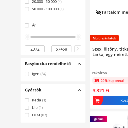
20.000 - 50.000
(4)
50.000 - 100.000
(1)
Tartalom meg
Ár
Multi ajánlatok
Szexi öltöny, titk
tarka, egy méret
Easyboxba rendelhető
raktáron
Igen
(84)
-20% kuponnal
Gyártók
3.321
Ft
Keda
(1)
Kos
Lilo
(1)
OEM
(87)