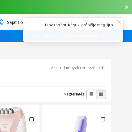
Saját fiók
Kedvencek
Kosár
Hiba történt.
eMAG Segítség
Értékesíts az eMAG-on!
Az eredmények rendezése
Megtekintés: