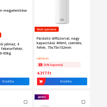
m megjelenítése
Multi ajánlatok
Párásító diffúzorral, nagy
kapacitású 400ml, csendes,
ői jelmez, 4
fehér, 75x75x152mm
, fekete/fehér,
40-65kg
raktáron
-20% kuponnal
4.317
Ft
Kosárba
Kosárba