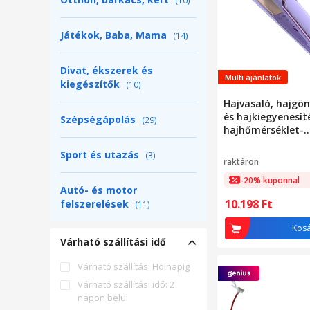
(10)
Játékok, Baba, Mama
(14)
Divat, ékszerek és
Multi ajánlatok
kiegészítők
(10)
Hajvasaló, hajgö
és hajkiegyenesít
Szépségápolás
(29)
hajhőmérséklet-
szabályozóval, gy
Sport és utazás
(3)
melegítésű, tartó
raktáron
lila, 30 W
-20% kuponnal
Autó- és motor
10.198
Ft
felszerelések
(11)
Kos
Várható szállítási idő
Várható szállítás: Holnapig
Várható szállítási idő: 2
napon belül