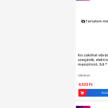
Tartalom meg
Kis csikóhal vibrá
szexjáték, elekt
masszírozó, 9,8 * 
rózsaszín
raktáron
4.533
Ft
Kos