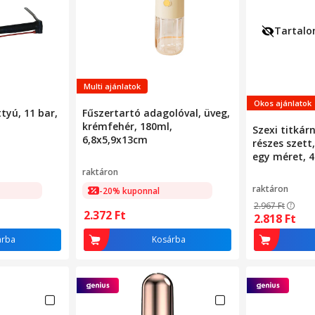
Tartalo
Multi ajánlatok
Okos ajánlatok
ttyú, 11 bar,
Fűszertartó adagolóval, üveg,
krémfehér, 180ml,
Szexi titkárn
6,8x5,9x13cm
részes szett
egy méret, 
raktáron
raktáron
-20% kuponnal
2.967
Ft
2.372
Ft
2.818
Ft
árba
Kosárba