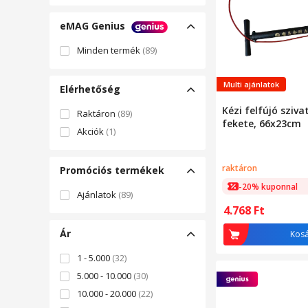
eMAG Genius
Minden termék
(89)
Multi ajánlatok
Elérhetőség
Kézi felfújó sziva
Raktáron
(89)
fekete, 66x23cm
Akciók
(1)
raktáron
Promóciós termékek
-20% kuponnal
Ajánlatok
(89)
4.768
Ft
Ár
Kos
1 - 5.000
(32)
5.000 - 10.000
(30)
10.000 - 20.000
(22)