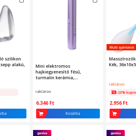
Multi ajánlatok
ó szilikon
Masszírozóké
csepp alakú,
Kék, 36x10x
Mini elektromos
hajkiegyenesítő fésű,
turmalin kerámia,
hordozható, lila, 18,5x3,5 cm
raktáron
raktáron
-20% kupo
6.346
Ft
2.956
Ft
árba
Kosárba