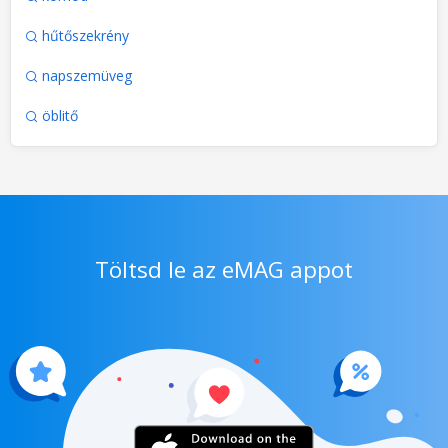
hűtőszekrény
napszemüveg
öblitő
Töltsd le az eMAG appot