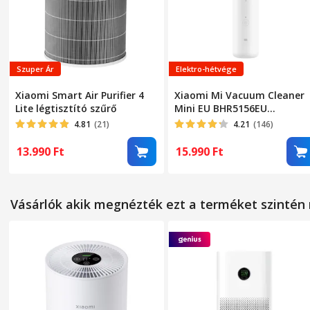
Zajszint
WiFi
Szuper Ár
Elektro-hétvége
MÉRETEK
Xiaomi Smart Air Purifier 4
Xiaomi Mi Vacuum Cleaner
Lite légtisztító szűrő
Mini EU BHR5156EU
Magasság
Hordozható kézi porszívó,
4.81
(21)
4.21
(146)
100 ml, 2000mAh, 6000Pa,
Szélesség
40W, Fehér
13.990
Ft
15.990
Ft
Hosszúság
Súly
Vásárlók akik megnézték ezt a terméket szinté