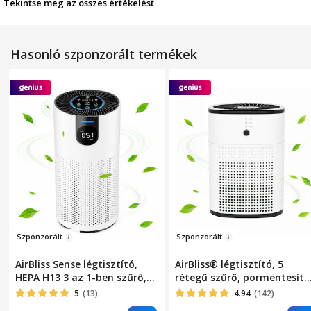
Tekintse meg az összes értékelést
Hasonló szponzorált termékek
Sz
ponzorált
Szponzo
rál
t
AirBliss Sense légtisztító,
AirBliss® légtisztító, 5
HEPA H13 3 az 1-ben szűrő,
rétegű szűrő, pormentesítő
aktív szén, pormentesítő,
HEPA, baktériumellenes,
5
(13)
4.94
(142)
antibakteriális, PM2.5
aktív szén, hidegkatalizátor