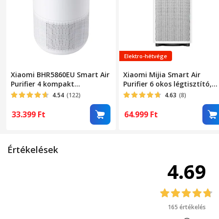
Elektro-hétvége
Xiaomi BHR5860EU Smart Air
Xiaomi Mijia Smart Air
Purifier 4 kompakt
Purifier 6 okos légtisztító,
légtisztító
fehér EU BHR08MZEU
4.54
(122)
4.63
(8)
33.399
Ft
64.999
Ft
Értékelések
4.69
165 értékelés