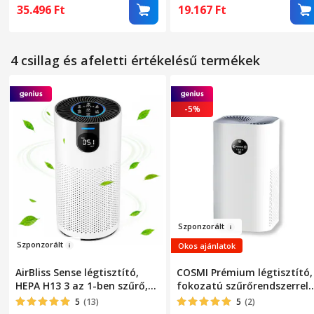
érzékelő/valós idejű
aromaterápiás diffúzor, ak
35.496
Ft
19.167
Ft
levegőminőség-jelző, LED
20 nm-ig tisztít, 3 üzemmó
érintőképernyő, 360°-os
alvó üzemmód, automatiku
légáramlás, 4 sebesség,
üzemmód, időzítő,
4 csillag és afeletti értékelésű termékek
automata mód, alvó mód, 1-
hordozható, néma, Fehér
24 órás időzítő, fehér
-5%
Szponz
orál
t
Szpon
z
orál
t
Okos ajánlatok
AirBliss Sense légtisztító,
COSMI Prémium légtisztító,
HEPA H13 3 az 1-ben szűrő,
fokozatú szűrőrendszerrel
aktív szén, pormentesítő,
(beleértve a HEPA/FAQ-t),
5
(13)
5
(2)
antibakteriális, PM2.5
128m² lefedettséggel,