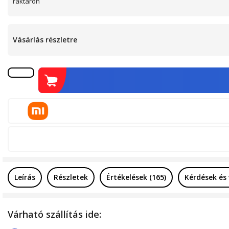
raktáron
Vásárlás részletre
Leírás
Részletek
Értékelések (165)
Kérdések és
Várható szállítás ide: