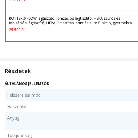
ROTTER® FLOW légtisztító, ionizációs légtisztító, HEPA szűrős és
ionizációs légtisztító, HEPA, 3 tisztítási szint és auto funkció, gyermekzár,
15-25 m² lefedettség, CADR 180-250 m3/h, LED kijelző, időzítő, csendes
25.500
Ft
üzemmód, 20W, Fehér
Részletek
ÁLTALÁNOS JELLEMZŐK
Felszerelési mód
Használat
Anyag
Tulajdonság