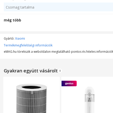
Csomag tartalma
még több
Szín
MŰSZAKI JELLEMZŐK
Gyártó:
Xiaomi
Termékmegfelelőségi információk
Szűrő típusa
eMAG.hu törekszik a weboldalon megtalálható pontos és hiteles információk 
Lefedett felület
Gyakran együtt vásárolt
Maximálsi teljesítmény
Tápfeszültség
Légáramlás
Vezérlőpanel típusa