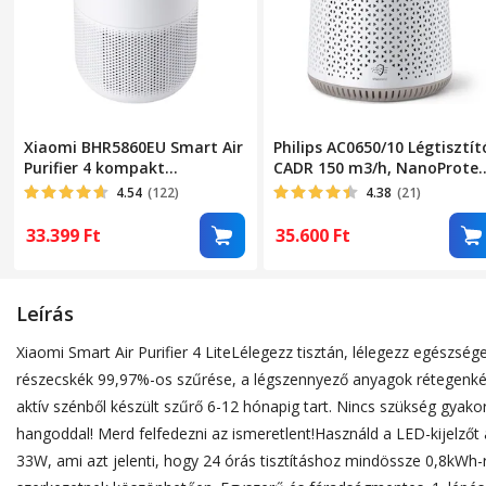
Xiaomi BHR5860EU Smart Air
Philips AC0650/10 Légtisztít
Purifier 4 kompakt
CADR 150 m3/h, NanoProtec
légtisztító
HEPA szűrő, Éjszakai
4.54
(122)
4.38
(21)
üzemmód, Fehér
33.399
Ft
35.600
Ft
Leírás
Xiaomi Smart Air Purifier 4 LiteLélegezz tisztán, lélegezz egészs
részecskék 99,97%-os szűrése, a légszennyező anyagok rétegenkénti
aktív szénből készült szűrő 6-12 hónapig tart. Nincs szükség gyak
hangoddal! Merd felfedezni az ismeretlent!Használd a LED-kijelzőt
33W, ami azt jelenti, hogy 24 órás tisztításhoz mindössze 0,8kWh-ra