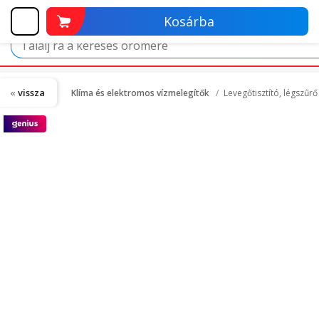
Kosárba
vissza
Klíma és elektromos vízmelegítők
Levegőtisztító, légszűr