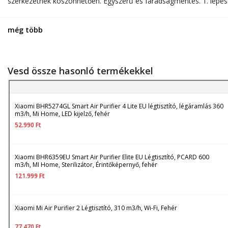
szerkezetnek köszönhetően. Egyszerű és fáradságmentes. 1. lépésN
szűrője lehetővé teszi, hogy a légtisztító kevesebb zajt generálj
még több
Vesd össze hasonló termékekkel
Xiaomi BHR5274GL Smart Air Purifier 4 Lite EU légtisztító, légáramlás 360
m3/h, Mi Home, LED kijelző, fehér
52.990
Ft
Xiaomi BHR6359EU Smart Air Purifier Elite EU Légtisztító, PCARD 600
m3/h, MI Home, Sterilizátor, Érintőképernyő, fehér
121.999
Ft
Xiaomi Mi Air Purifier 2 Légtisztító, 310 m3/h, Wi-Fi, Fehér
77.470
Ft