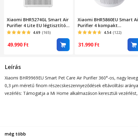
Xiaomi BHR5274GL Smart Air
Xiaomi BHR5860EU Smart Ai
Purifier 4 Lite EU légtisztító,
Purifier 4 kompakt
légáramlás 360 m3/h, Mi
légtisztító
4.69
(165)
4.54
(122)
Home, LED kijelző, fehér
49.990
Ft
31.990
Ft
Leírás
Xiaomi BHR9969EU Smart Pet Care Air Purifier 360°-os, nagy levegőb
0,3 μm méretű finom részecskeszennyeződések eltávolítási aránya 9
vezérlés: Támogatja a Mi Home alkalmazáson keresztüli vezérlést, 
még több