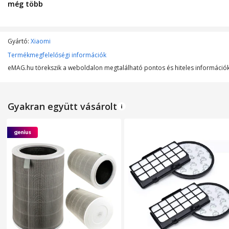
még több
Szín
Gyártó:
Xiaomi
Termékmegfelelőségi információk
MŰSZAKI JELLEMZŐK
eMAG.hu törekszik a weboldalon megtalálható pontos és hiteles információk 
Szűrő típusa
Lefedett felület
Gyakran együtt vásárolt
Maximálsi teljesítmény
Tápfeszültség
Légáramlás
Vezérlőpanel típusa
WiFi