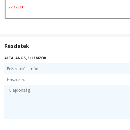
77.470
Ft
Részletek
ÁLTALÁNOS JELLEMZŐK
Felszerelési mód
Használat
Tulajdonság
Csomag tartalma