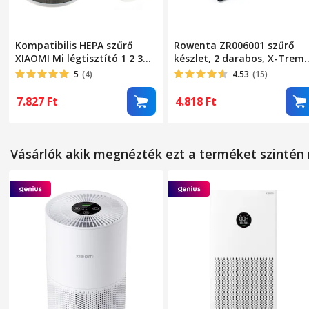
MÉRETEK
Magasság
Kompatibilis HEPA szűrő
Rowenta ZR006001 szűrő
XIAOMI Mi légtisztító 1 2 3H
készlet, 2 darabos, X-Trem
Szélesség
Pro Aktív szén H13 CHIP
Power Cyclonic RO6984EA
5
(4)
4.53
(15)
porszívókhoz
Hosszúság
7.827
Ft
4.818
Ft
Súly
Vásárlók akik megnézték ezt a terméket szinté