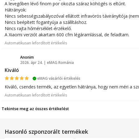
A levegőben lévő finom por okozta száraz köhögés is eltűnt.
Hátrányok:
Nincs sebességszabályozóval ellátott infravörös távirányítója (nem
Nincs beépített fogantyúja a szállításhoz.
Nincs rajta hőmérséklet-érzékelő.
A Xiaomi verziót akartam 600 cfm légáramlással, de feladtam.
Okok: Magas ár, szürke, nem fehér, és nem ugyanolyan a dizájnja
Automatikusan lefordított értékelés
Anonim
2026. ápr 24. | eMAG Románia
A
Kiváló
eMAG vásárlói értékelés
Kiváló, csendes termék, az egyetlen hátránya, hogy nem méri a s
Automatikusan lefordított értékelés
Tekintse meg az összes értékelést
Hasonló szponzorált termékek