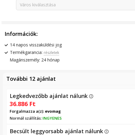
Város kiválasztása
Információk:
14 napos visszaküldési jog
Termékgarancia:
részletek
Magánszemély: 24 hónap
További 12 ajánlat
Legkedvezőbb ajánlat nálunk
36.886
Ft
Forgalmazza a(z):
evomag
Normál szállítás:
INGYENES
Becsült leggyorsabb ajánlat nálunk