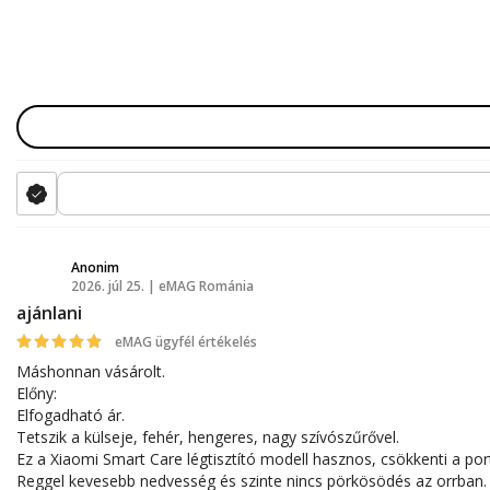
Anonim
2026. júl 25. | eMAG Románia
A
ajánlani
eMAG ügyfél értékelés
Máshonnan vásárolt.
Előny:
Elfogadható ár.
Tetszik a külseje, fehér, hengeres, nagy szívószűrővel.
Ez a Xiaomi Smart Care légtisztító modell hasznos, csökkenti a port
Reggel kevesebb nedvesség és szinte nincs pörkösödés az orrban.