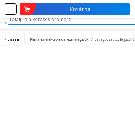
Kosárba
vissza
Klíma és elektromos vízmelegítők
Levegőtisztító, légszűr