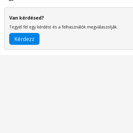
Van kérdésed?
Tegyél fel egy kérdést és a felhasználók megválaszolják.
Kérdezz
Hasznos linkek:
Háztartási gépek és klíma
Klíma és elektromos vízmelegítők
Légtis
Más felhasználók keresései:
Xiaomi légtisztító