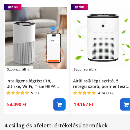
Szpo
nzorált
Szponzo
r
ált
Intelligens légtisztító,
AirBliss® légtisztító, 5
Ultrixe, Wi-Fi, True HEPA
rétegű szűrő, pormentesítő
szűrő, 4 rétegű szűrés, PM2.5
HEPA, baktériumellenes,
5
(1)
4.94
(142)
érzékelő, 3 sebesség, 50 m2
aktív szén, hidegkatalizátor
lefedettség, éjszakai mód,
aromaterápiás diffúzor, ak
54.090
Ft
19.167
Ft
fehér
20 nm-ig tisztít, 3 üzemmó
alvó üzemmód, automatiku
üzemmód, időzítő,
4 csillag és afeletti értékelésű termékek
hordozható, néma, Fehér