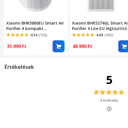
Xiaomi BHR5860EU Smart Air
Xiaomi BHR5274GL Smart Ai
Purifier 4 kompakt
Purifier 4 Lite EU légtisztító,
légtisztító
légáramlás 360 m3/h, Mi
4.54
(122)
4.69
(165)
Home, LED kijelző, fehér
31.990
Ft
49.990
Ft
Értékelések
5
4 értékelés