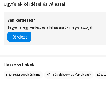
Ügyfelek kérdései és válaszai
hordozható, néma, Fehér
kikapcsolás, hordozható,
csendes, fehér
Van kérdésed?
Tegyél fel egy kérdést és a felhasználók megválaszolják.
Kérdezz
Hasznos linkek:
Háztartási gépek és klíma
Klíma és elektromos vízmelegítők
Légtis