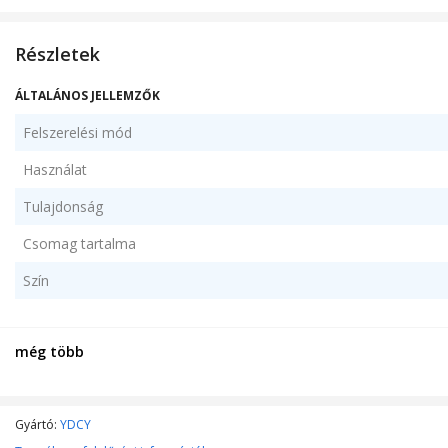
Részletek
ÁLTALÁNOS JELLEMZŐK
Felszerelési mód
Használat
Tulajdonság
Csomag tartalma
Szín
MŰSZAKI JELLEMZŐK
még több
Szűrő típusa
Lefedett felület
Gyártó:
YDCY