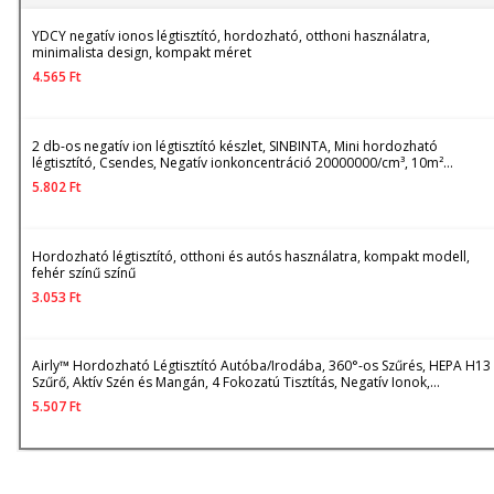
YDCY negatív ionos légtisztító, hordozható, otthoni használatra,
minimalista design, kompakt méret
4.565
Ft
2 db-os negatív ion légtisztító készlet, SINBINTA, Mini hordozható
légtisztító, Csendes, Negatív ionkoncentráció 20000000/cm³, 10m²
lefedettség, Otthoni, irodai használatra por, állati szőr, pollen, füst és
5.802
Ft
szagok ellen, ABS, 118*36*42mm, Fehér
Hordozható légtisztító, otthoni és autós használatra, kompakt modell,
fehér színű színű
3.053
Ft
Airly™ Hordozható Légtisztító Autóba/Irodába, 360°-os Szűrés, HEPA H13
Szűrő, Aktív Szén és Mangán, 4 Fokozatú Tisztítás, Negatív Ionok,
Hangulatvilágítás, USB-C Töltés, Időzítő, 2 Sebesség, Csendes, Modern
5.507
Ft
Design, Fehér