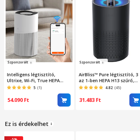
Szp
onz
orált
Sz
ponzorá
lt
Intelligens légtisztító,
AirBliss™ Pure légtisztító, 3
Ultrixe, Wi-Fi, True HEPA
az 1-ben HEPA H13 szűrő,
szűrő, 4 rétegű szűrés, PM2.5
aktív szén, előszűrő,
5
(1)
4.82
(45)
érzékelő, 3 sebesség, 50 m2
pormentesítő,
lefedettség, éjszakai mód,
antibakteriális, ózonmente
54.090
Ft
31.483
Ft
fehér
4 hangulatvilágítás,
érintőképernyő, 4 működési
mód, alvó üzemmód, 4/8/12
órás időzítő, hordozható,
Ez is érdekelhet
csendes, fekete
-5%