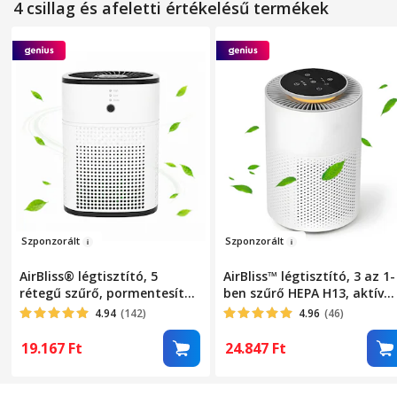
4 csillag és afeletti értékelésű termékek
hordozható, néma, Fehér
kikapcsolás, hordozható,
csendes, fehér
Szponzo
rált
Szponz
orál
t
AirBliss® légtisztító, 5
AirBliss™ légtisztító, 3 az 1-
rétegű szűrő, pormentesítő,
ben szűrő HEPA H13, aktív
HEPA, baktériumellenes,
szén, előszűrő, por elleni,
4.94
(142)
4.96
(46)
aktív szén, hidegkatalizátor,
antibakteriális,
aromaterápiás diffúzor, akár
hangulatvilágítás,
19.167
Ft
24.847
Ft
20 nm-ig tisztít, 3 üzemmód,
érintőképernyő, 3 üzemmód
alvó üzemmód, automatikus
alvó mód, automata mód,
üzemmód, időzítő,
időzítő, automatikus