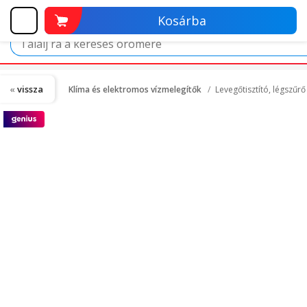
Kosárba
vissza
Klíma és elektromos vízmelegítők
Levegőtisztító, légszűr