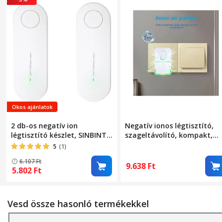
Okos ajánlatok
2 db-os negatív ion
Negatív ionos légtisztító,
légtisztító készlet, SINBINTA,
szageltávolító, kompakt,
Mini hordozható légtisztító,
fehér, otthoni használatra
5
(1)
Csendes, Negatív
6.107
Ft
ionkoncentráció
9.638
Ft
5.802
Ft
20000000/cm³, 10m²
lefedettség, Otthoni, irodai
használatra por, állati szőr,
pollen, füst és szagok ellen,
Vesd össze hasonló termékekkel
ABS, 118*36*42mm, Fehér