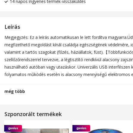
14 napos ingyenes termék-visszaküldés
Leírás
Megjegyzés: Ez a leírás automatikusan le lett fordítva magyarra.Üd
megfizethető megoldást kínál családja egészségének védelmére, ide
valamint a tartós szagokat (főzés, háziállatok, füst).【Többfunkci
szellőzőrendszerrel tervezve, a légtisztító rendkívül alacsony zaj
használható autóban vagy utazáskor. Univerzális USB interfészen 
folyamatos működés esetén is alacsony mennyiségű elektromos ene
nélkül.【Egyszerű karbantartás, hosszú távon nincs további költség】E
skandináv, ipari vagy klasszikus. Semleges árnyalatokban kapható, 
még több
Szponzorált termékek