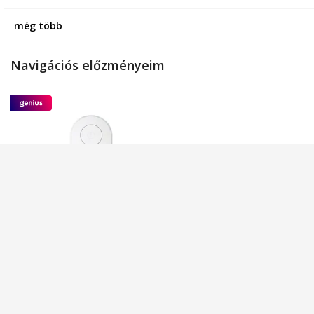
még több
Navigációs előzményeim
YDCY negatív ionos
légtisztító, hordozható,
otthoni használatra,
minimalista design,
raktáron