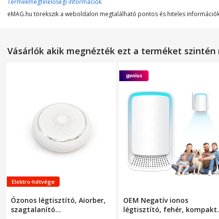
Termékmegfelelőségi információk
Légáramlás
eMAG.hu törekszik a weboldalon megtalálható pontos és hiteles információk 
Vásárlók akik megnézték ezt a terméket szinté
Elektro-hétvége
Ózonos légtisztító, Aiorber,
OEM Negatív ionos
szagtalanító
légtisztító, fehér, kompakt
hűtőszekrényhez,
design, 10x6x3cm, akár 30