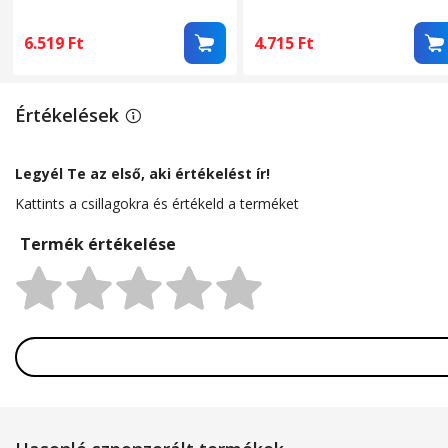
szekrényhez, WC-hez, USB
m²-es helyiségekbe, csende
töltés, ABS, 1200mAh,
működés
6.519
Ft
4.715
Ft
kompakt, 5W, hűtőszekrény
WC szekrény cipősszekrény
hordozható újratölthető
Értékelések
szagtalanító, Fehér
Legyél Te az első, aki értékelést ír!
Kattints a csillagokra és értékeld a terméket
Termék értékelése
Rating: