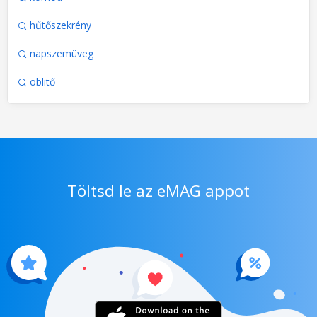
hűtőszekrény
napszemüveg
öblitő
Töltsd le az eMAG appot