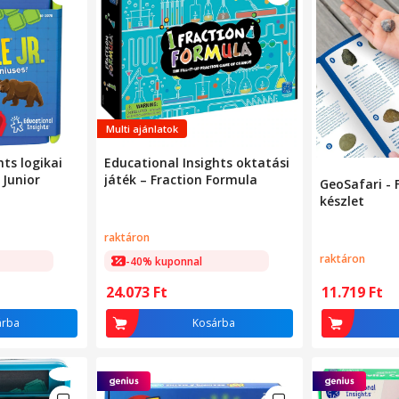
Multi ajánlatok
hts logikai
Educational Insights oktatási
 Junior
játék – Fraction Formula
GeoSafari - F
készlet
raktáron
raktáron
-40% kuponnal
24.073
Ft
11.719
Ft
árba
Kosárba