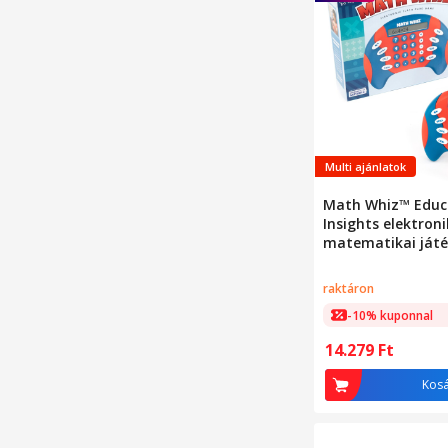
Multi ajánlatok
Math Whiz™ Educ
Insights elektron
matematikai ját
raktáron
-10% kuponnal
14.279
Ft
Kos