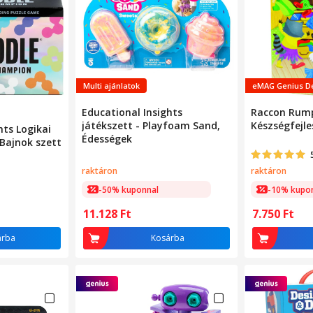
Multi ajánlatok
eMAG Genius D
Educational Insights
Raccon Rum
játékszett - Playfoam Sand,
Készségfejle
hts Logikai
Édességek
 Bajnok szett
raktáron
raktáron
-50% kuponnal
-10% kupo
11.128
Ft
7.750
Ft
árba
Kosárba