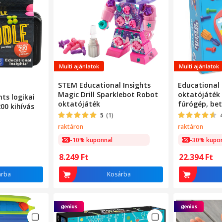
Multi ajánlatok
Multi ajánlatok
STEM Educational Insights
Educational 
Magic Drill Sparklebot Robot
oktatójáték 
hts logikai
oktatójáték
fúrógép, bet
00 kihívás
számokat ta
5
(1)
raktáron
raktáron
-10% kuponnal
-30% kupo
8.249
Ft
22.394
Ft
árba
Kosárba