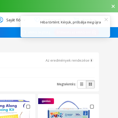
Saját fiók
Kedvencek
Kosár
eMAG Segítség
Értékesíts az eMAG-on!
Az eredmények rendezése
Megtekintés: