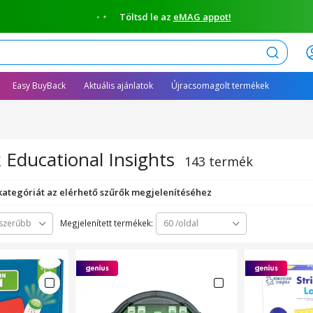
Töltsd le az
eMAG appot!
Keresés
Easy BuyBack
Aktuális ajánlatok
Újracsomagolt termékek
Educational Insights
143 termék
 kategóriát az elérhető szűrők megjelenítéséhez
Megjelenített termékek:
szerűbb
60 /oldal