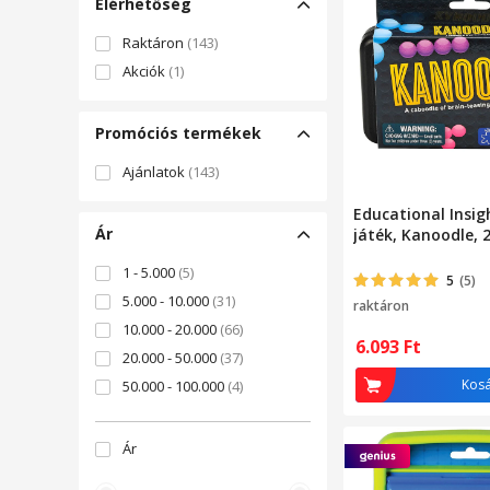
Elérhetőség
Raktáron
(143)
Akciók
(1)
Promóciós termékek
Ajánlatok
(143)
Educational Insig
Ár
játék, Kanoodle, 2
1 - 5.000
(5)
5
(5)
5.000 - 10.000
(31)
raktáron
10.000 - 20.000
(66)
6.093
Ft
20.000 - 50.000
(37)
Kos
50.000 - 100.000
(4)
Ár