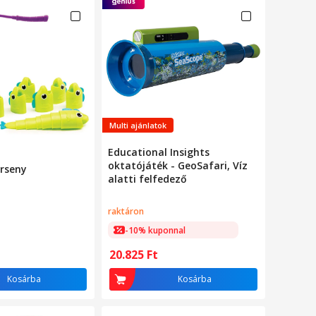
Multi ajánlatok
Educational Insights
oktatójáték - GeoSafari, Víz
erseny
alatti felfedező
raktáron
-10% kuponnal
20.825
Ft
Kosárba
Kosárba