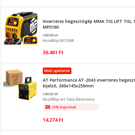
Inverteres hegesztőgép MMA TIG LIFT TIG, 1
MP0160
raktáron
Kiszállítja
NOTEMI
36.461
Ft
Multi ajánlatok
AT Performance AT-2043 inverteres hegesztő
kijelző, 260x145x250mm
raktáron
Kiszállítja
Art Class Electronics
-10% kuponnal
14.274
Ft