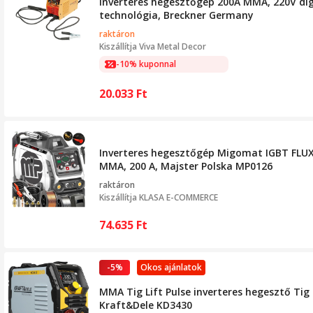
Inverteres hegesztőgép 200A MMA, 220V digit
technológia, Breckner Germany
raktáron
Kiszállítja
Viva Metal Decor
-10% kuponnal
20.033
Ft
Inverteres hegesztőgép Migomat IGBT FLU
MMA, 200 A, Majster Polska MP0126
raktáron
Kiszállítja
KLASA E-COMMERCE
74.635
Ft
-5%
Okos ajánlatok
MMA Tig Lift Pulse inverteres hegesztő Tig L
Kraft&Dele KD3430