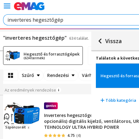
"inverteres hegesztőgép"
634 találat.
Vissza
Hegesztő és forrasztógépek
Több kategória
Találatok a követke
(634 termék)
Szűrő
Rendezési
Várható szállítási idő
Hegesztő és forra
Az eredmények rendezése
Több kategória
Inverteres hegesztőgép huzallal 495A, MMA
opcionális) digitális kijelző, ventilátoros,
TEHNOLOGY ULTRA HYBRID POWER
Szpo
nz
orált
4.75
(4)