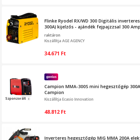
Flinke Ryodel RX/WD 300 Digitális inverter
300A) kijelzős - ajándék fejpajzzsal 300 Am
raktáron
Kiszállítja
AGE AGENCY
34.671
Ft
Campion MMA-300S mini hegesztőgép 300A in
Campion
Szponzo
r
ál
t
Kiszállítja
Ecasio Innovation
48.812
Ft
Inverteres hegesztőgép MIG MMA 200A elekt