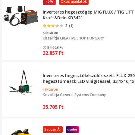
-5%
Okos ajánlatok
Inverteres hegesztőgép MIG FLUX / TIG LIFT
Kraft&Dele KD3421
3
(1)
raktáron
Kiszállítja
CREATIVE SHOP HUNGARY
34.623
Ft
32.857
Ft
Inverteres hegesztőkészülék szett FLUX 23
hegesztőmaszk LED világítással, 33,1x16,1
raktáron
Kiszállítja
General Systems Company
35.705
Ft
Szuper Ár