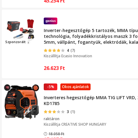
45.254
Ft
Inverter-hegesztőgép 5 tartozék, MMA típu
technológia, folyadékkristályos maszk 3 fo
5mm, vállpánt, fogantyúk, elektródák, kala
Szpon
zorált
kábelek mellékelve
4
(7)
Kiszállítja
Ecasio Innovation
26.623
Ft
-5%
Okos ajánlatok
Inverteres hegesztőgép MMA TIG LIFT VRD, 
KD1785
3
(1)
raktáron
Kiszállítja
CREATIVE SHOP HUNGARY
18.058
Ft