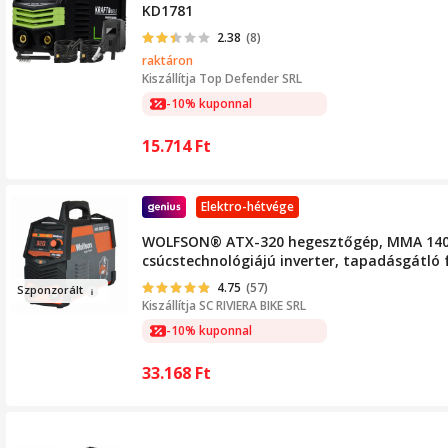
KD1781
2.38
(8)
raktáron
Kiszállítja
Top Defender SRL
-10% kuponnal
15.714
Ft
Elektro-hétvége
WOLFSON® ATX-320 hegesztőgép, MMA 140A, 
csúcstechnológiájú inverter, tapadásgátló 
4.75
(57)
Szp
o
nzor
ált
Kiszállítja
SC RIVIERA BIKE SRL
-10% kuponnal
33.168
Ft