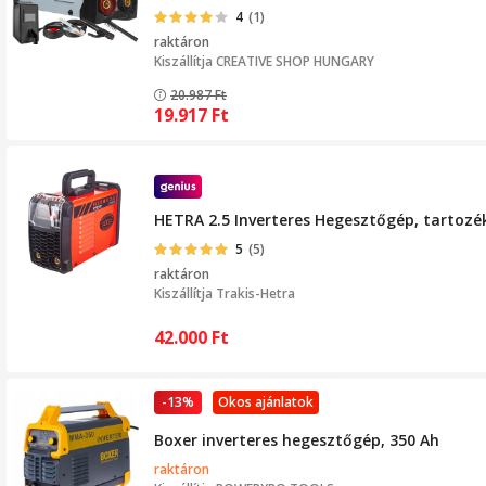
4
(1)
raktáron
Kiszállítja
CREATIVE SHOP HUNGARY
20.987
Ft
19.917
Ft
HETRA 2.5 Inverteres Hegesztőgép, tartozé
5
(5)
raktáron
Kiszállítja
Trakis-Hetra
42.000
Ft
-13%
Okos ajánlatok
Boxer inverteres hegesztőgép, 350 Ah
raktáron