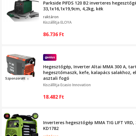
Parkside PIFDS 120 B2 inverteres hegesztő
33,1x16,1x19,9cm, 4,2kg, kék
raktáron
Kiszállítja
ELOYA
86.736
Ft
Hegesztőgép, Inverter Altai MMA 300 A, ta
hegesztőmaszk, kefe, kalapács salakhoz, e
asztali fogó
Szpo
n
zorá
lt
Kiszállítja
Ecasio Innovation
18.482
Ft
Inverteres hegesztőgép MMA TIG LIFT VRD, 
KD1782