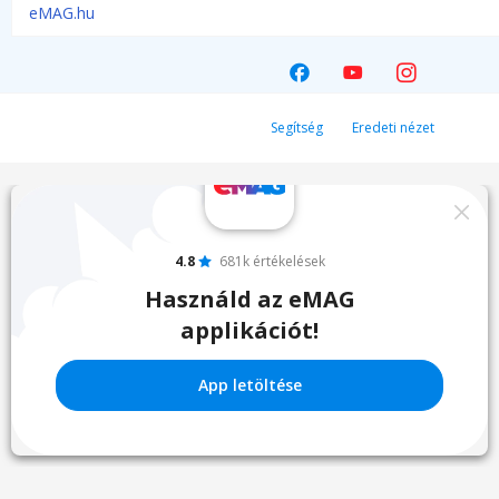
eMAG.hu
Segítség
Eredeti nézet
4.8
681k értékelések
Használd az eMAG
applikációt!
App letöltése