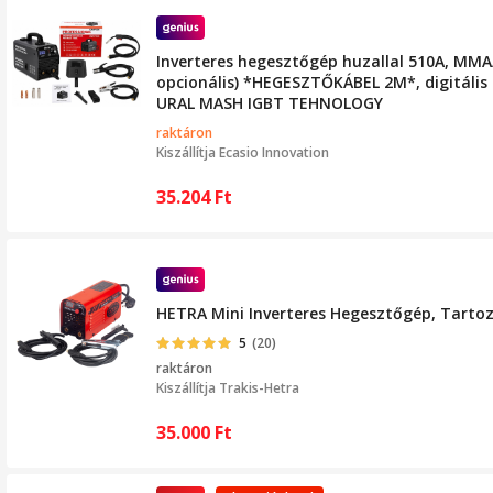
Inverteres hegesztőgép huzallal 510A, MMA
opcionális) *HEGESZTŐKÁBEL 2M*, digitális k
URAL MASH IGBT TEHNOLOGY
raktáron
Kiszállítja
Ecasio Innovation
35.204
Ft
HETRA Mini Inverteres Hegesztőgép, Tarto
5
(20)
raktáron
Kiszállítja
Trakis-Hetra
35.000
Ft