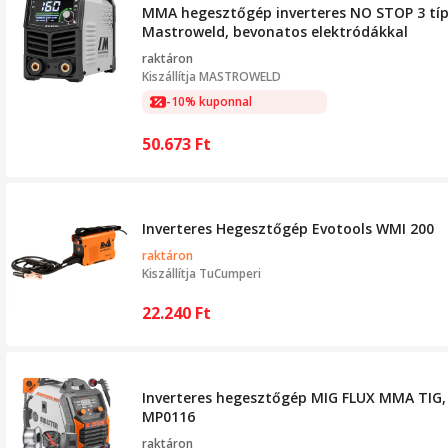
MMA hegesztőgép inverteres NO STOP 3 típ
Mastroweld, bevonatos elektródákkal
raktáron
Kiszállítja
MASTROWELD
-10% kuponnal
50.673
Ft
Inverteres Hegesztőgép Evotools WMI 200
raktáron
Kiszállítja
TuCumperi
22.240
Ft
Inverteres hegesztőgép MIG FLUX MMA TIG, 
MP0116
raktáron