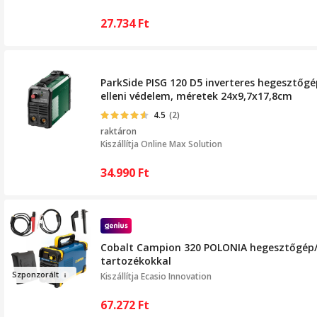
27.734
Ft
ParkSide PISG 120 D5 inverteres hegesztőgép
elleni védelem, méretek 24x9,7x17,8cm
4.5
(2)
raktáron
Kiszállítja
Online Max Solution
34.990
Ft
Cobalt Campion 320 POLONIA hegesztőgép/i
tartozékokkal
Szpo
nz
orált
Kiszállítja
Ecasio Innovation
67.272
Ft