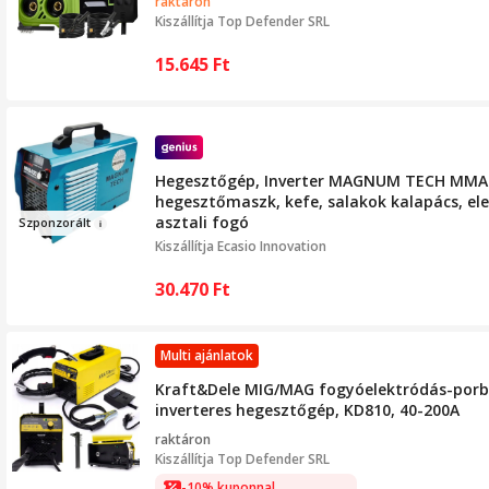
raktáron
Kiszállítja
Top Defender SRL
15.645
Ft
Hegesztőgép, Inverter MAGNUM TECH MMA 
hegesztőmaszk, kefe, salakok kalapács, el
asztali fogó
Szponz
orált
Kiszállítja
Ecasio Innovation
30.470
Ft
Multi ajánlatok
Kraft&Dele MIG/MAG fogyóelektródás-porb
inverteres hegesztőgép, KD810, 40-200A
raktáron
Kiszállítja
Top Defender SRL
-10% kuponnal