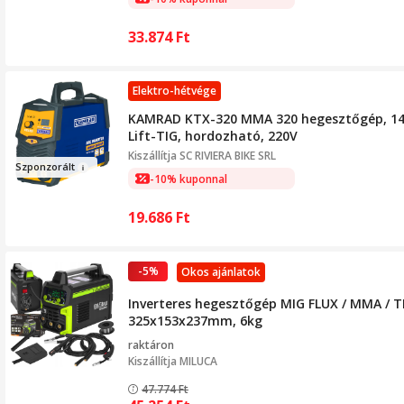
33.874
Ft
Elektro-hétvége
KAMRAD KTX-320 MMA 320 hegesztőgép, 14
Lift-TIG, hordozható, 220V
Kiszállítja
SC RIVIERA BIKE SRL
Szpo
nzorá
lt
-10% kuponnal
19.686
Ft
-5%
Okos ajánlatok
Inverteres hegesztőgép MIG FLUX / MMA / TI
325x153x237mm, 6kg
raktáron
Kiszállítja
MILUCA
47.774
Ft