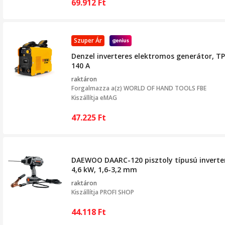
69.912
Ft
Szuper Ár
Denzel inverteres elektromos generátor, TP
140 A
raktáron
Forgalmazza a(z)
WORLD OF HAND TOOLS FBE
Kiszállítja eMAG
47.225
Ft
DAEWOO DAARC-120 pisztoly típusú inverter
4,6 kW, 1,6-3,2 mm
raktáron
Kiszállítja
PROFI SHOP
44.118
Ft