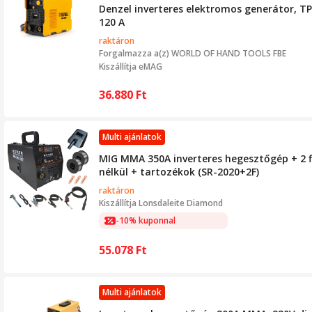
Denzel inverteres elektromos generátor, TP
120 A
raktáron
Forgalmazza a(z)
WORLD OF HAND TOOLS FBE
Kiszállítja eMAG
36.880
Ft
Multi ajánlatok
MIG MMA 350A inverteres hegesztőgép + 2 f
nélkül + tartozékok (SR-2020+2F)
raktáron
Kiszállítja
Lonsdaleite Diamond
-10% kuponnal
55.078
Ft
Multi ajánlatok