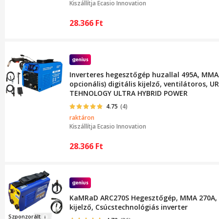
Kiszállítja
Ecasio Innovation
28.366
Ft
Inverteres hegesztőgép huzallal 495A, MMA
opcionális) digitális kijelző, ventilátoros,
TEHNOLOGY ULTRA HYBRID POWER
4.75
(4)
raktáron
Kiszállítja
Ecasio Innovation
28.366
Ft
KaMRaD ARC270S Hegesztőgép, MMA 270A, L
kijelző, Csúcstechnológiás inverter
Szp
onzorá
lt