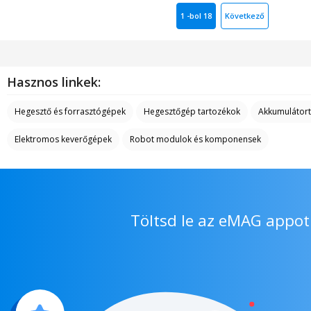
1 -bol 18
Következő
Hasznos linkek:
Hegesztő és forrasztógépek
Hegesztőgép tartozékok
Akkumulátort
Elektromos keverőgépek
Robot modulok és komponensek
Töltsd le az eMAG appot