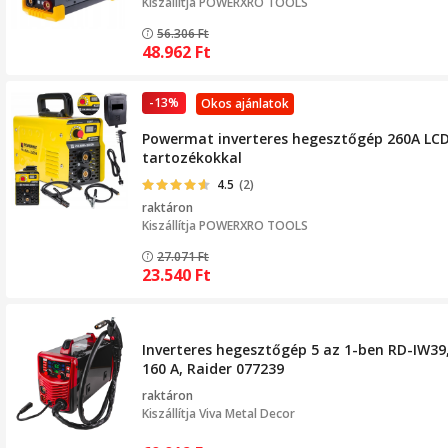
Kiszállítja
POWERXRO TOOLS
56.306
Ft
48.962
Ft
-13%
Okos ajánlatok
Powermat inverteres hegesztőgép 260A LCD 
tartozékokkal
4.5
(2)
raktáron
Kiszállítja
POWERXRO TOOLS
27.071
Ft
23.540
Ft
Inverteres hegesztőgép 5 az 1-ben RD-IW39,
160 A, Raider 077239
raktáron
Kiszállítja
Viva Metal Decor