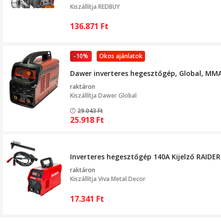
Kiszállítja
REDBUY
136.871
Ft
-10%
Okos ajánlatok
Dawer inverteres hegesztőgép, Global, MM
raktáron
Kiszállítja
Dawer Global
29.043
Ft
25.918
Ft
Inverteres hegesztőgép 140A Kijelző RAIDE
raktáron
Kiszállítja
Viva Metal Decor
17.341
Ft