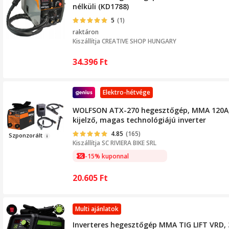
nélküli (KD1788)
5
(1)
raktáron
Kiszállítja
CREATIVE SHOP HUNGARY
34.396
Ft
Elektro-hétvége
WOLFSON ATX-270 hegesztőgép, MMA 120A, 
kijelző, magas technológiájú inverter
4.85
(165)
Szpo
nzo
rált
Kiszállítja
SC RIVIERA BIKE SRL
-15% kuponnal
20.605
Ft
Multi ajánlatok
Inverteres hegesztőgép MMA TIG LIFT VRD, 