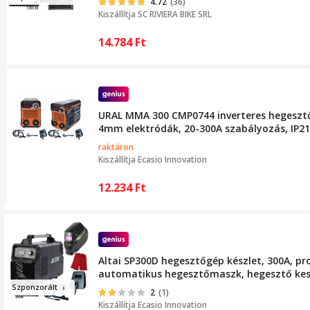
4.72
(36)
Kiszállítja
SC RIVIERA BIKE SRL
14.784
Ft
URAL MMA 300 CMP0744 inverteres hegesztőg
4mm elektródák, 20-300A szabályozás, IP21
raktáron
Kiszállítja
Ecasio Innovation
12.234
Ft
Altai SP300D hegesztőgép készlet, 300A, pro
automatikus hegesztőmaszk, hegesztő ke
Sz
ponzorál
t
2
(1)
Kiszállítja
Ecasio Innovation