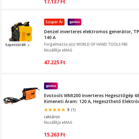
17.137
Ft
Szuper Ár
Denzel inverteres elektromos generátor, TP
140 A
Forgalmazza a(z)
WORLD OF HAND TOOLS FBE
Szpon
z
orál
t
Kiszállítja eMAG
47.225
Ft
Evotools WMI200 Inverteres Hegesztőgép 68
Kimeneti Áram: 120 A, Hegeszthető Elektró
5
(1)
raktáron
Kiszállítja
eMAG
15.263
Ft