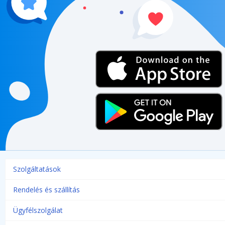
Szolgáltatások
Rendelés és szállítás
Ügyfélszolgálat