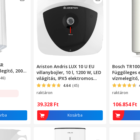
SR
Ariston Andris LUX 10 U EU
Bosch TR100
legítő, 2000
villanybojler, 10 l, 1200 W, LED
Függőleges 
, 18 mm
446)
világítás, IPX5 elektromos
vízmelegítő,
védelem, Beépítés a
Automatikus
4.64
(45)
mosogató alá, Külső
szabályzás
raktáron
raktáron
hőmérséklet szabályozás
39.328
Ft
106.854
Ft
árba
Kosárba