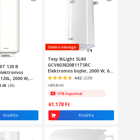
Elektro-hétvége
Tesy BiLight SLIM
GCV603820B11TSRC
0T 120 B
Elektromos bojler, 2000 W, 60
elektromos
L, 0.8 Mpa, 34 mm, fagyás
 120L, 2000 W,
4.62
(229)
elleni védelem
 hőmérséklet
raktáron
4.48
(40)
-15% kuponnal
61.178
Ft
Kosárba
Kosárba