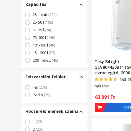
Kapacitás
25 l alatt
(132)
25-50 l
(105)
51-75 l
(24)
75-100 l
(146)
101-150 l
(48)
151-200 l
(27)
200 l felett
(46)
Tesy BiLight
GCV804420B11TSR
vízmelegítő, 2000 
Felszerelési felület
Mpa, 18 mm, Fagy
4.63
(
védelem
raktáron
Fal
(276)
Padló
(29)
63.091
Ft
Kos
Hőcserélő elemek száma
1
(37)
2
(25)