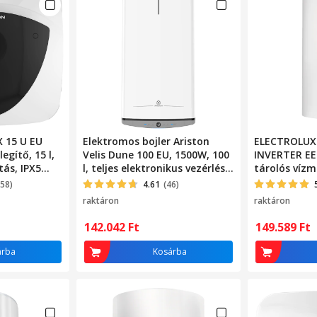
X 15 U EU
Elektromos bojler Ariston
ELECTROLUX
egítő, 15 l,
Velis Dune 100 EU, 1500W, 100
INVERTER EE
tás, IPX5
l, teljes elektronikus vezérlés,
tárolós vízme
em, Beépítési
Touch vezérlés, ECO EVO
158)
4.61
(46)
gató fölé,
funkció, ezüstion védelem,
raktáron
raktáron
ítás
magnézium anód, titán
zománcozott tartály, Fehér
142.042
Ft
149.589
Ft
árba
Kosárba