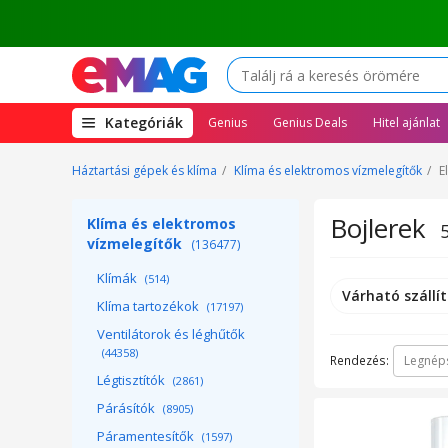
(open
Kategóriák
Genius
Genius Deals
Hitel ajánlat
megamenu)
Háztartási gépek és klíma
Klíma és elektromos vízmelegítők
E
Bojlerek
Klíma és elektromos
vízmelegítők
(136477)
Klímák
(514)
Várható szállít
Klíma tartozékok
(17197)
Ventilátorok és léghűtők
(44358)
Rendezés:
Legnép
Légtisztítók
(2861)
Párásítók
(8905)
Páramentesítők
(1597)