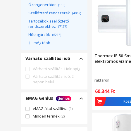
Ózongenerátor
(119)
Szellőztető rendszerek
(4969)
Tartozékok szellőztető
rendszerekhez
(7127)
Hősugárzók
(6218)
még több
Thermex IF 50 Sm
Várható szállítási idő
elektromos vízme
Várható szállítás: Holnapig
Várható szállítási idő: 2
raktáron
napon belül
60.344
Ft
eMAG Genius
Kos
eMAG által szállítva
(1)
Minden termék
(2)