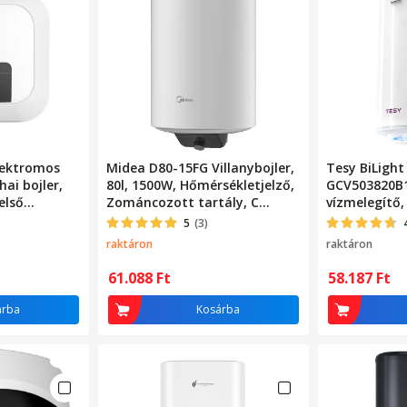
lektromos
Midea D80-15FG Villanybojler,
Tesy BiLight
ai bojler,
80l, 1500W, Hőmérsékletjelző,
GCV503820B
első
Zománcozott tartály, C
vízmelegítő, 
ptelep d10-
energiaosztály, Fehér
Mpa, 34 mm,
5
(3)
iteres
raktáron
raktáron
61.088
Ft
58.187
Ft
árba
Kosárba