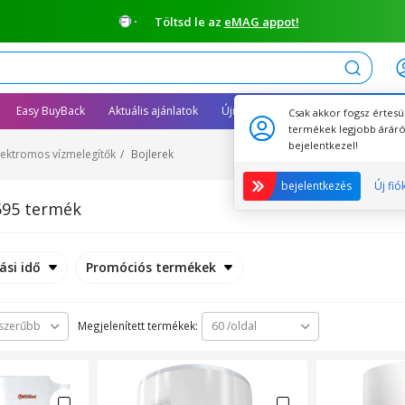
Töltsd le az
eMAG appot!
Keresés
Easy BuyBack
Aktuális ajánlatok
Újracsomagolt termékek
Csak akkor fogsz értesü
termékek legjobb áráró
bejelentkezel!
lektromos vízmelegítők
Bojlerek
bejelentkezés
Új fió
595 termék
ási idő
Promóciós termékek
Megjelenített termékek:
szerűbb
60 /oldal