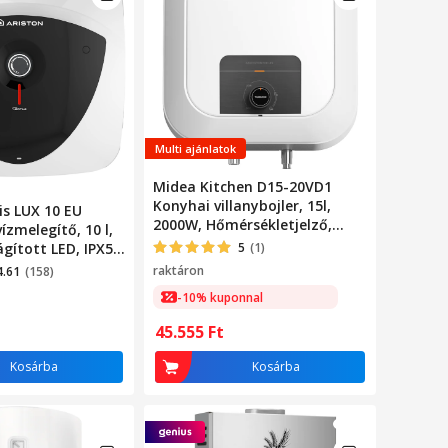
Multi ajánlatok
Midea Kitchen D15-20VD1
Konyhai villanybojler, 15l,
is LUX 10 EU
2000W, Hőmérsékletjelző,
ízmelegítő, 10 l,
Zománcozott tartály, A
ágított LED, IPX5
5
(1)
energiaosztály, Fehér
lső hőszabályzó
raktáron
4.61
(158)
-10% kuponnal
45.555
Ft
Kosárba
Kosárba