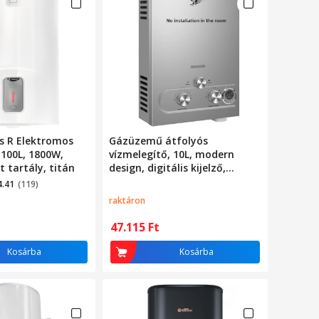
s R Elektromos
Gázüzemű átfolyós
 100L, 1800W,
vízmelegítő, 10L, modern
 tartály, titán
design, digitális kijelző,
egyszerű telepítés, ezüst
4.41
(119)
raktáron
47.115
Ft
Kosárba
Kosárba