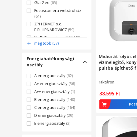
Gia Geo
(65)
Focuscamera webáruház
(61)
ZPH ERMET s.c.
E.R.HIPNAROWICZ
(59)
Multi-Thermique SAS
(42)
még több (57)
Unicat bv
(27)
ARTICUNA
(27)
Midea átfolyós e
Energiahatékonysági
ARISTON HUNGáRIA KFT.
(24)
vízmelegítő, konyh
osztály
pultba építhető f
csatlakozású csa
A energiaosztály
(62)
20vd1-u 2000w 10l
raktáron
A+ energiaosztály
(36)
A++ energiaosztály
(1)
38.595
Ft
B energiaosztály
(140)
Kos
C energiaosztály
(164)
D energiaosztály
(29)
E energiaosztály
(2)