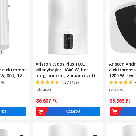
Ariston Lydos Plus 100L
Ariston Andr
 elektromos
villanybojler, 1800 W, heti
elektromos v
W, 80 l, 0.8
programozás, zománcozott
1200 W, kivil
ás elleni
tartály Titánnal
védelem, kü
446)
4.57
(103)
raktáron
raktáron
86.607
Ft
35.865
Ft
árba
Kosárba