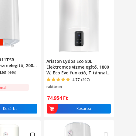
e
B11TSR
Ariston Lydos Eco 80L
ízmelegítő, 2000
Elektromos vízmelegítő, 1800
8 Mpa, 18 mm
4.63
(446)
W, Eco Evo funkció, Titánnal
zománcozott tartály
4.77
(207)
raktáron
nnal
74.954
Ft
Kosárba
Kosárba