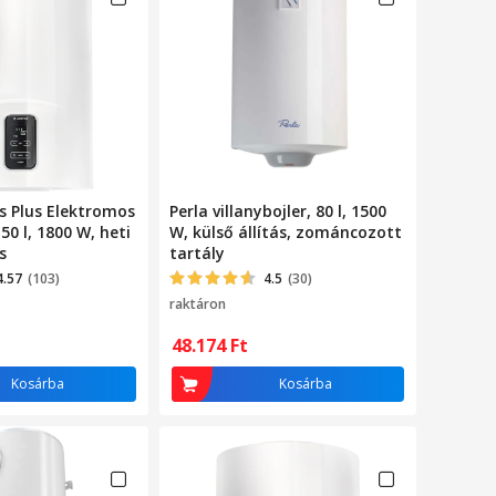
s Plus Elektromos
Perla villanybojler, 80 l, 1500
50 l, 1800 W, heti
W, külső állítás, zománcozott
s
tartály
4.57
(103)
4.5
(30)
raktáron
48.174
Ft
Kosárba
Kosárba