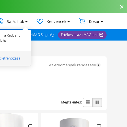
Saját fiók
Kedvencek
Kosár
eMAG Segítség
Értékesíts az eMAG-on!
lni a Kedvenc
l, ha
k létrehozása
Az eredmények rendezése
Megtekintés: