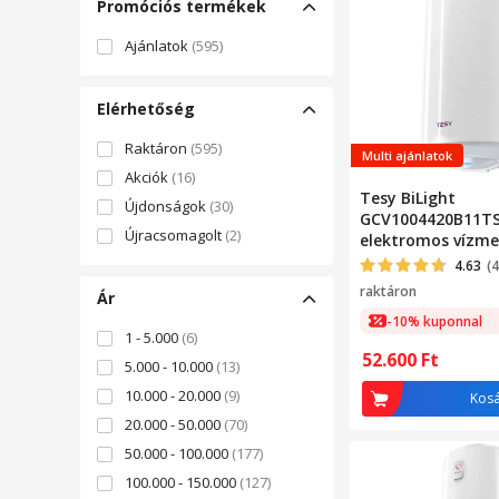
Promóciós termékek
Ajánlatok
(595)
Elérhetőség
Raktáron
(595)
Multi ajánlatok
Akciók
(16)
Tesy BiLight
Újdonságok
(30)
GCV1004420B11T
Újracsomagolt
(2)
elektromos vízme
W, 100 l, 0.8 Mpa
4.63
(
raktáron
Ár
-10% kuponnal
1 - 5.000
(6)
52.600
Ft
5.000 - 10.000
(13)
10.000 - 20.000
(9)
Kos
20.000 - 50.000
(70)
50.000 - 100.000
(177)
100.000 - 150.000
(127)