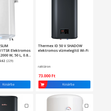
 SLIM
Thermex ID 50 V SHADOW
11TSR Elektromos
elektromos vízmelegítő Wi-Fi
2000 W, 50 L, 0.8
 Fagyvédelem
4.62
(229)
raktáron
73.000
Ft
Kosárba
Kosárba