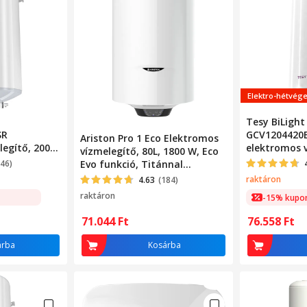
Elektro-hétvég
Tesy BiLight
SR
GCV1204420
Ariston Pro 1 Eco Elektromos
legítő, 2000
elektromos v
vízmelegítő, 80L, 1800 W, Eco
, 18 mm
W, 120 l, 0.
446)
Evo funkció, Titánnal
zománcozott tartály
raktáron
4.63
(184)
raktáron
-15% kupo
71.044
Ft
76.558
Ft
árba
Kosárba