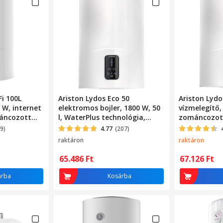
Fi 100L
Ariston Lydos Eco 50
Ariston Lydo
0 W, internet
elektromos bojler, 1800 W, 50
vízmelegítő,
máncozott
l, WaterPlus technológia,
zománcozott
digitális kijelző, Eco Evo, T-
9)
4.77
(207)
MAX, TitanShield,
raktáron
raktáron
zománcozott Titan tartály,
fehér
65.486
Ft
67.126
Ft
árba
Kosárba