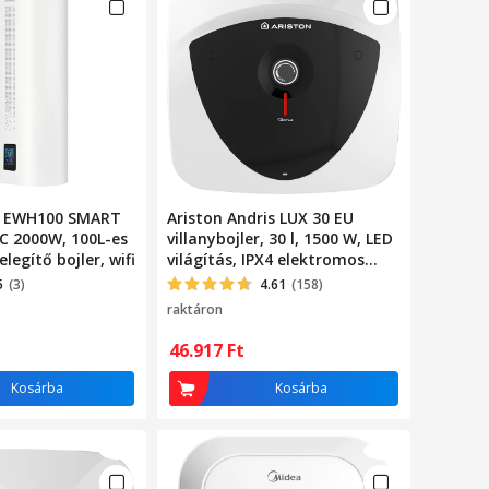
 EWH100 SMART
Ariston Andris LUX 30 EU
C 2000W, 100L-es
villanybojler, 30 l, 1500 W, LED
legítő bojler, wifi
világítás, IPX4 elektromos
védelem, Mosogató fölé
5
(3)
4.61
(158)
szerelés, Külső hőmérséklet
raktáron
szabályozás
46.917
Ft
Kosárba
Kosárba