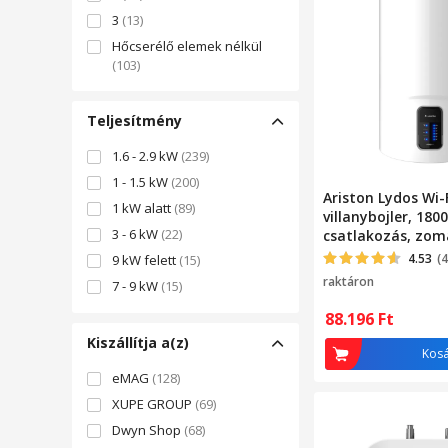
3
(13)
Hőcserélő elemek nélkül
(103)
Teljesítmény
1.6 - 2.9 kW
(239)
1 - 1.5 kW
(200)
Ariston Lydos Wi-
1 kW alatt
(89)
villanybojler, 180
3 - 6 kW
(22)
csatlakozás, zo
tartály Titánnal
4.53
(4
9 kW felett
(15)
raktáron
7 - 9 kW
(15)
88.196
Ft
Kiszállítja a(z)
Kos
eMAG
(128)
XUPE GROUP
(69)
Dwyn Shop
(68)