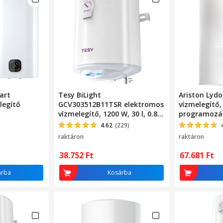
art
Tesy BiLight
Ariston Lydo
legítő
GCV303512B11TSR elektromos
vízmelegítő, 
vízmelegítő, 1200 W, 30 l, 0.8
programozá
Mpa, 18 mm, Fagyás elleni
4.62
(229)
védelem
raktáron
raktáron
38.752
Ft
67.681
Ft
árba
Kosárba