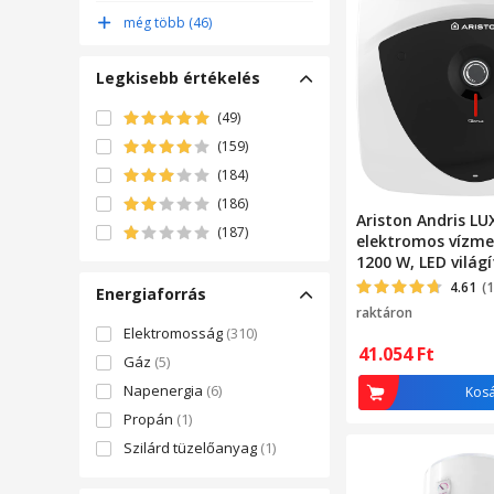
TENKO
(17)
még több (46)
Home
(15)
Legkisebb értékelés
(49)
(159)
(184)
(186)
Ariston Andris LU
(187)
elektromos vízmel
1200 W, LED világí
elektromos védel
4.61
(
Energiaforrás
lehetőség a moso
raktáron
Hőmérséklet beáll
Elektromosság
(310)
41.054
Ft
Gáz
(5)
Napenergia
(6)
Kos
Propán
(1)
Szilárd tüzelőanyag
(1)